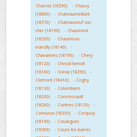
Charost (18290)
-
Chassy
(18800)
-
Chateaumeillant
(18370)
-
Chateauneuf-sur-
cher (18190)
-
Chaumont
(18350)
-
Chaumoux-
marcilly (18140)
-
Chavannes (18190)
-
Chery
(18120)
-
Chezal-benoit
(18160)
-
Civray (18290)
-
Clemont (18410)
-
Cogny
(18130)
-
Colombiers
(18200)
-
Concressault
(18260)
-
Contres (18130)
-
Cornusse (18350)
-
Corquoy
(18190)
-
Couargues
(18300)
-
Cours-les-barres