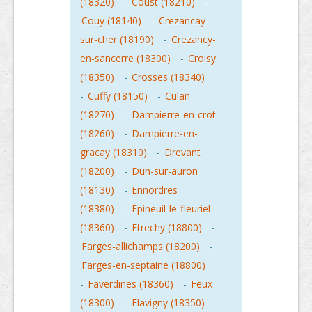
(18320)
-
Coust (18210)
-
Couy (18140)
-
Crezancay-
sur-cher (18190)
-
Crezancy-
en-sancerre (18300)
-
Croisy
(18350)
-
Crosses (18340)
-
Cuffy (18150)
-
Culan
(18270)
-
Dampierre-en-crot
(18260)
-
Dampierre-en-
gracay (18310)
-
Drevant
(18200)
-
Dun-sur-auron
(18130)
-
Ennordres
(18380)
-
Epineuil-le-fleuriel
(18360)
-
Etrechy (18800)
-
Farges-allichamps (18200)
-
Farges-en-septaine (18800)
-
Faverdines (18360)
-
Feux
(18300)
-
Flavigny (18350)