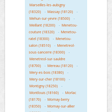
Marseilles-les-aubigny
(18320)
-
Massay (18120)
-
Mehun-sur-yevre (18500)
-
Meillant (18200)
-
Menetou-
couture (18320)
-
Menetou-
ratel (18300)
-
Menetou-
salon (18510)
-
Menetreol-
sous-sancerre (18300)
-
Menetreol-sur-sauldre
(18700)
-
Mereau (18120)
-
Mery-es-bois (18380)
-
Mery-sur-cher (18100)
-
Montigny (18250)
-
Montlouis (18160)
-
Morlac
(18170)
-
Mornay-berry
(18350)
-
Mornay-sur-allier