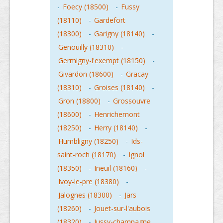
-
Foecy (18500)
-
Fussy
(18110)
-
Gardefort
(18300)
-
Garigny (18140)
-
Genouilly (18310)
-
Germigny-l'exempt (18150)
-
Givardon (18600)
-
Gracay
(18310)
-
Groises (18140)
-
Gron (18800)
-
Grossouvre
(18600)
-
Henrichemont
(18250)
-
Herry (18140)
-
Humbligny (18250)
-
Ids-
saint-roch (18170)
-
Ignol
(18350)
-
Ineuil (18160)
-
Ivoy-le-pre (18380)
-
Jalognes (18300)
-
Jars
(18260)
-
Jouet-sur-l'aubois
(18320)
-
Jussy-champagne