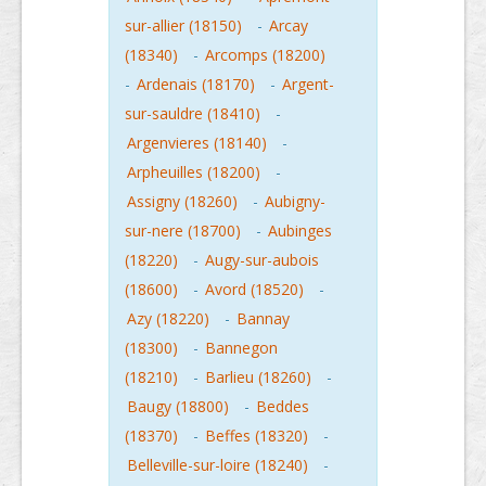
sur-allier (18150)
-
Arcay
(18340)
-
Arcomps (18200)
-
Ardenais (18170)
-
Argent-
sur-sauldre (18410)
-
Argenvieres (18140)
-
Arpheuilles (18200)
-
Assigny (18260)
-
Aubigny-
sur-nere (18700)
-
Aubinges
(18220)
-
Augy-sur-aubois
(18600)
-
Avord (18520)
-
Azy (18220)
-
Bannay
(18300)
-
Bannegon
(18210)
-
Barlieu (18260)
-
Baugy (18800)
-
Beddes
(18370)
-
Beffes (18320)
-
Belleville-sur-loire (18240)
-