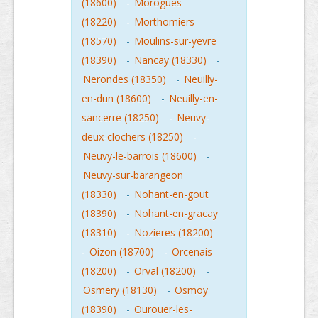
(18600)
-
Morogues
(18220)
-
Morthomiers
(18570)
-
Moulins-sur-yevre
(18390)
-
Nancay (18330)
-
Nerondes (18350)
-
Neuilly-
en-dun (18600)
-
Neuilly-en-
sancerre (18250)
-
Neuvy-
deux-clochers (18250)
-
Neuvy-le-barrois (18600)
-
Neuvy-sur-barangeon
(18330)
-
Nohant-en-gout
(18390)
-
Nohant-en-gracay
(18310)
-
Nozieres (18200)
-
Oizon (18700)
-
Orcenais
(18200)
-
Orval (18200)
-
Osmery (18130)
-
Osmoy
(18390)
-
Ourouer-les-