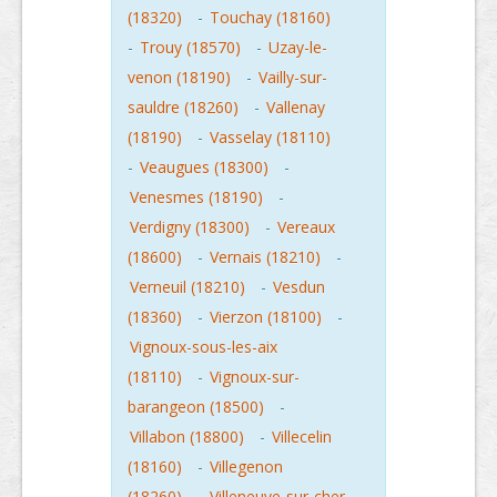
(18320)
-
Touchay (18160)
-
Trouy (18570)
-
Uzay-le-
venon (18190)
-
Vailly-sur-
sauldre (18260)
-
Vallenay
(18190)
-
Vasselay (18110)
-
Veaugues (18300)
-
Venesmes (18190)
-
Verdigny (18300)
-
Vereaux
(18600)
-
Vernais (18210)
-
Verneuil (18210)
-
Vesdun
(18360)
-
Vierzon (18100)
-
Vignoux-sous-les-aix
(18110)
-
Vignoux-sur-
barangeon (18500)
-
Villabon (18800)
-
Villecelin
(18160)
-
Villegenon
(18260)
-
Villeneuve-sur-cher