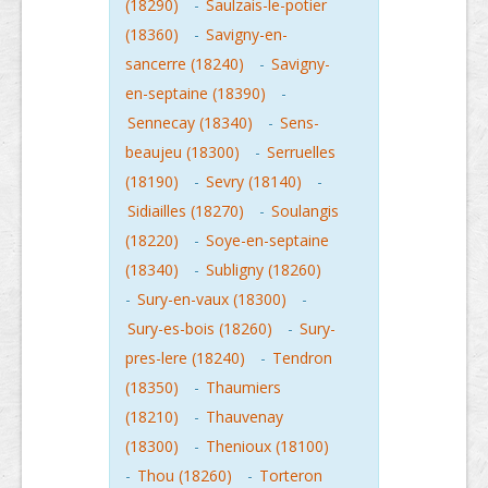
(18290)
-
Saulzais-le-potier
(18360)
-
Savigny-en-
sancerre (18240)
-
Savigny-
en-septaine (18390)
-
Sennecay (18340)
-
Sens-
beaujeu (18300)
-
Serruelles
(18190)
-
Sevry (18140)
-
Sidiailles (18270)
-
Soulangis
(18220)
-
Soye-en-septaine
(18340)
-
Subligny (18260)
-
Sury-en-vaux (18300)
-
Sury-es-bois (18260)
-
Sury-
pres-lere (18240)
-
Tendron
(18350)
-
Thaumiers
(18210)
-
Thauvenay
(18300)
-
Thenioux (18100)
-
Thou (18260)
-
Torteron