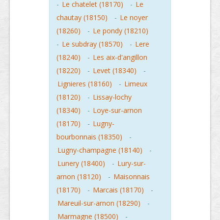
-
Le chatelet (18170)
-
Le
chautay (18150)
-
Le noyer
(18260)
-
Le pondy (18210)
-
Le subdray (18570)
-
Lere
(18240)
-
Les aix-d'angillon
(18220)
-
Levet (18340)
-
Lignieres (18160)
-
Limeux
(18120)
-
Lissay-lochy
(18340)
-
Loye-sur-arnon
(18170)
-
Lugny-
bourbonnais (18350)
-
Lugny-champagne (18140)
-
Lunery (18400)
-
Lury-sur-
arnon (18120)
-
Maisonnais
(18170)
-
Marcais (18170)
-
Mareuil-sur-arnon (18290)
-
Marmagne (18500)
-