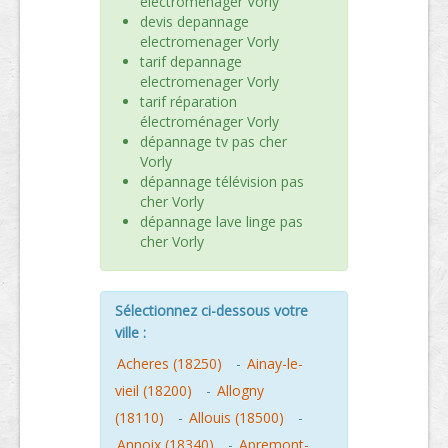
electromenager Vorly
devis depannage
electromenager Vorly
tarif depannage
electromenager Vorly
tarif réparation
électroménager Vorly
dépannage tv pas cher
Vorly
dépannage télévision pas
cher Vorly
dépannage lave linge pas
cher Vorly
Sélectionnez ci-dessous votre
ville :
Acheres (18250)
-
Ainay-le-
vieil (18200)
-
Allogny
(18110)
-
Allouis (18500)
-
Annoix (18340)
-
Apremont-