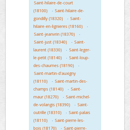
Saint-hilaire-de-court
(18100)
-
Saint-hilaire-de-
gondilly (18320)
-
Saint-
hilaire-en-lignieres (18160)
-
Saint-jeanvrin (18370)
-
Saint-just (18340)
-
Saint-
laurent (18330)
-
Saint-leger-
le-petit (18140)
-
Saint-loup-
des-chaumes (18190)
-
Saint-martin-d'auxigny
(18110)
-
Saint-martin-des-
champs (18140)
-
Saint-
maur (18270)
-
Saint-michel-
de-volangis (18390)
-
Saint-
outrille (18310)
-
Saint-palais
(18110)
-
Saint-pierre-les-
bois (18170)
-
Saint-pierre-