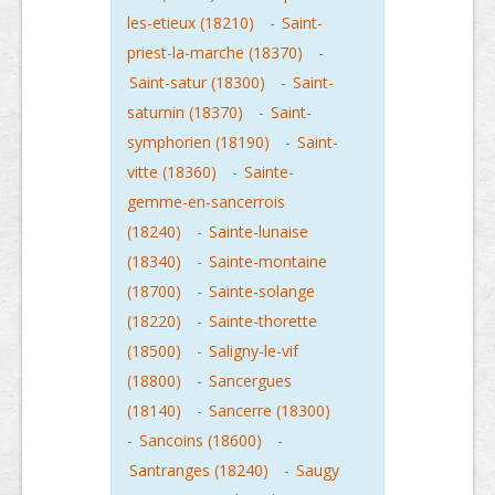
les-etieux (18210)
-
Saint-
priest-la-marche (18370)
-
Saint-satur (18300)
-
Saint-
saturnin (18370)
-
Saint-
symphorien (18190)
-
Saint-
vitte (18360)
-
Sainte-
gemme-en-sancerrois
(18240)
-
Sainte-lunaise
(18340)
-
Sainte-montaine
(18700)
-
Sainte-solange
(18220)
-
Sainte-thorette
(18500)
-
Saligny-le-vif
(18800)
-
Sancergues
(18140)
-
Sancerre (18300)
-
Sancoins (18600)
-
Santranges (18240)
-
Saugy