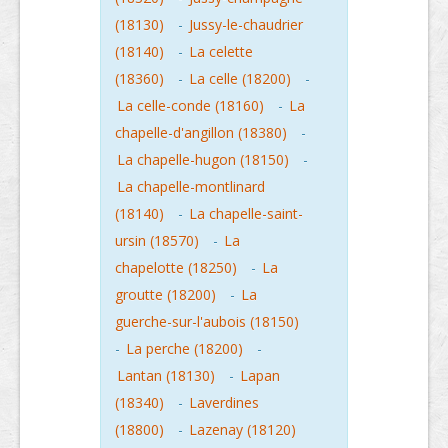
(18130)
-
Jussy-le-chaudrier
(18140)
-
La celette
(18360)
-
La celle (18200)
-
La celle-conde (18160)
-
La
chapelle-d'angillon (18380)
-
La chapelle-hugon (18150)
-
La chapelle-montlinard
(18140)
-
La chapelle-saint-
ursin (18570)
-
La
chapelotte (18250)
-
La
groutte (18200)
-
La
guerche-sur-l'aubois (18150)
-
La perche (18200)
-
Lantan (18130)
-
Lapan
(18340)
-
Laverdines
(18800)
-
Lazenay (18120)