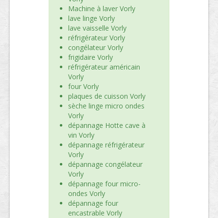
Machine à laver Vorly
lave linge Vorly
lave vaisselle Vorly
réfrigérateur Vorly
congélateur Vorly
frigidaire Vorly
réfrigérateur américain
Vorly
four Vorly
plaques de cuisson Vorly
sèche linge micro ondes
Vorly
dépannage Hotte cave à
vin Vorly
dépannage réfrigérateur
Vorly
dépannage congélateur
Vorly
dépannage four micro-
ondes Vorly
dépannage four
encastrable Vorly