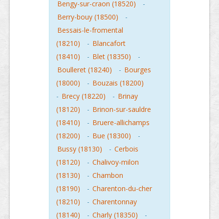
Bengy-sur-craon (18520)
-
Berry-bouy (18500)
-
Bessais-le-fromental
(18210)
-
Blancafort
(18410)
-
Blet (18350)
-
Boulleret (18240)
-
Bourges
(18000)
-
Bouzais (18200)
-
Brecy (18220)
-
Brinay
(18120)
-
Brinon-sur-sauldre
(18410)
-
Bruere-allichamps
(18200)
-
Bue (18300)
-
Bussy (18130)
-
Cerbois
(18120)
-
Chalivoy-milon
(18130)
-
Chambon
(18190)
-
Charenton-du-cher
(18210)
-
Charentonnay
(18140)
-
Charly (18350)
-