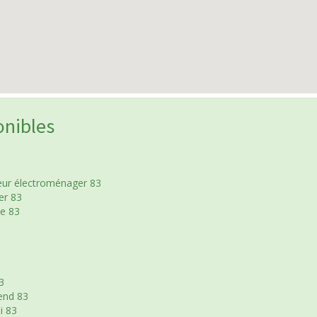
onibles
eur électroménager 83
er 83
le 83
3
end 83
i 83