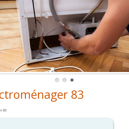
ctroménager 83
r 83