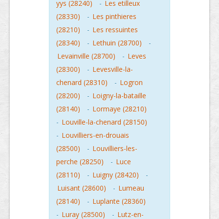
yys (28240)
-
Les etilleux
(28330)
-
Les pinthieres
(28210)
-
Les ressuintes
(28340)
-
Lethuin (28700)
-
Levainville (28700)
-
Leves
(28300)
-
Levesville-la-
chenard (28310)
-
Logron
(28200)
-
Loigny-la-bataille
(28140)
-
Lormaye (28210)
-
Louville-la-chenard (28150)
-
Louvilliers-en-drouais
(28500)
-
Louvilliers-les-
perche (28250)
-
Luce
(28110)
-
Luigny (28420)
-
Luisant (28600)
-
Lumeau
(28140)
-
Luplante (28360)
-
Luray (28500)
-
Lutz-en-