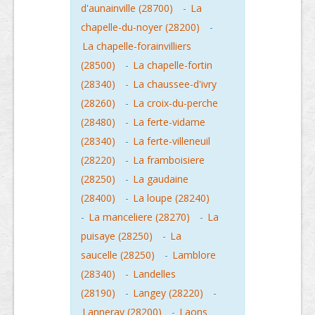
d'aunainville (28700)
-
La
chapelle-du-noyer (28200)
-
La chapelle-forainvilliers
(28500)
-
La chapelle-fortin
(28340)
-
La chaussee-d'ivry
(28260)
-
La croix-du-perche
(28480)
-
La ferte-vidame
(28340)
-
La ferte-villeneuil
(28220)
-
La framboisiere
(28250)
-
La gaudaine
(28400)
-
La loupe (28240)
-
La manceliere (28270)
-
La
puisaye (28250)
-
La
saucelle (28250)
-
Lamblore
(28340)
-
Landelles
(28190)
-
Langey (28220)
-
Lanneray (28200)
-
Laons