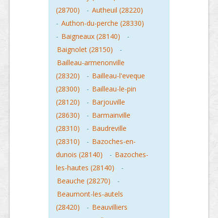
(28700)
-
Autheuil (28220)
-
Authon-du-perche (28330)
-
Baigneaux (28140)
-
Baignolet (28150)
-
Bailleau-armenonville
(28320)
-
Bailleau-l'eveque
(28300)
-
Bailleau-le-pin
(28120)
-
Barjouville
(28630)
-
Barmainville
(28310)
-
Baudreville
(28310)
-
Bazoches-en-
dunois (28140)
-
Bazoches-
les-hautes (28140)
-
Beauche (28270)
-
Beaumont-les-autels
(28420)
-
Beauvilliers