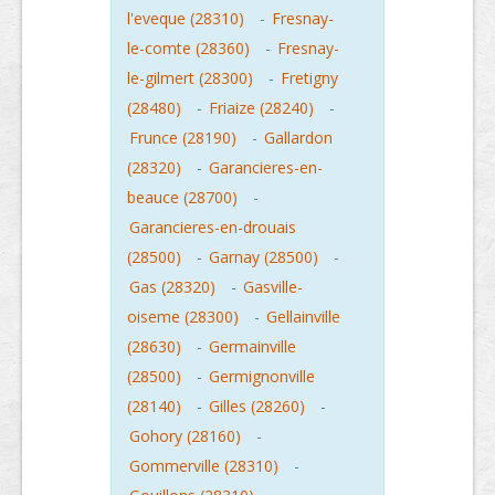
l'eveque (28310)
-
Fresnay-
le-comte (28360)
-
Fresnay-
le-gilmert (28300)
-
Fretigny
(28480)
-
Friaize (28240)
-
Frunce (28190)
-
Gallardon
(28320)
-
Garancieres-en-
beauce (28700)
-
Garancieres-en-drouais
(28500)
-
Garnay (28500)
-
Gas (28320)
-
Gasville-
oiseme (28300)
-
Gellainville
(28630)
-
Germainville
(28500)
-
Germignonville
(28140)
-
Gilles (28260)
-
Gohory (28160)
-
Gommerville (28310)
-