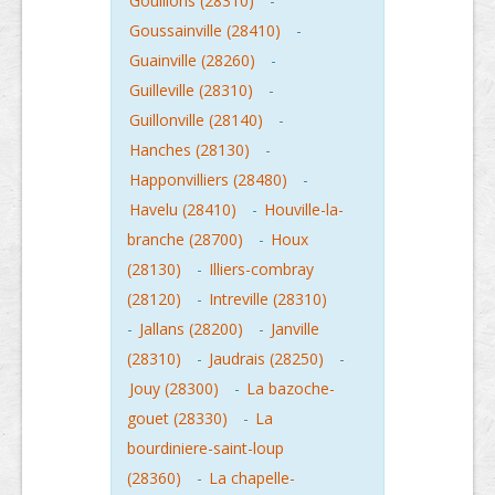
Gouillons (28310)
-
Goussainville (28410)
-
Guainville (28260)
-
Guilleville (28310)
-
Guillonville (28140)
-
Hanches (28130)
-
Happonvilliers (28480)
-
Havelu (28410)
-
Houville-la-
branche (28700)
-
Houx
(28130)
-
Illiers-combray
(28120)
-
Intreville (28310)
-
Jallans (28200)
-
Janville
(28310)
-
Jaudrais (28250)
-
Jouy (28300)
-
La bazoche-
gouet (28330)
-
La
bourdiniere-saint-loup
(28360)
-
La chapelle-