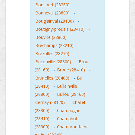
Boncourt (28260)
-
Bonneval (28800)
-
Bouglainval (28130)
-
Boutigny-prouais (28410)
-
Bouville (28800)
-
Brechamps (28210)
-
Brezolles (28270)
-
Briconville (28300)
-
Brou
(28160)
-
Broue (28410)
-
Brunelles (28400)
-
Bu
(28410)
-
Bullainville
(28800)
-
Bullou (28160)
-
Cernay (28120)
-
Challet
(28300)
-
Champagne
(28410)
-
Champhol
(28300)
-
Champrond-en-
gatine (28240)
-