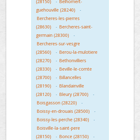
(28150)
-
Belhomert-
guehouville (28240)
-
Bercheres-les-pierres
(28630)
-
Bercheres-saint-
germain (28300)
-
Bercheres-sur-vesgre
(28560)
-
Berou-la-mulotiere
(28270)
-
Bethonvilliers
(28330)
-
Beville-le-comte
(28700)
-
Billancelles
(28190)
-
Blandainville
(28120)
-
Bleury (28700)
-
Boisgasson (28220)
-
Boissy-en-drouais (28500)
-
Boissy-les-perche (28340)
-
Boisville-la-saint-pere
(28150)
-
Bonce (28150)
-