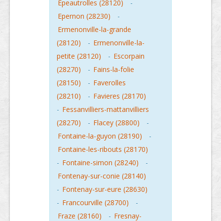
Epeautrolles (28120)
-
Epernon (28230)
-
Ermenonville-la-grande
(28120)
-
Ermenonville-la-
petite (28120)
-
Escorpain
(28270)
-
Fains-la-folie
(28150)
-
Faverolles
(28210)
-
Favieres (28170)
-
Fessanvilliers-mattanvilliers
(28270)
-
Flacey (28800)
-
Fontaine-la-guyon (28190)
-
Fontaine-les-ribouts (28170)
-
Fontaine-simon (28240)
-
Fontenay-sur-conie (28140)
-
Fontenay-sur-eure (28630)
-
Francourville (28700)
-
Fraze (28160)
-
Fresnay-