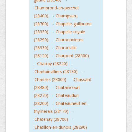
Champrond-en-perchet
(28400)
-
Champseru
(28700)
-
Chapelle-guillaume
(28330)
-
Chapelle-royale
(28290)
-
Charbonnieres
(28330)
-
Charonville
(28120)
-
Charpont (28500)
-
Charray (28220)
-
Chartainvilliers (28130)
-
Chartres (28000)
-
Chassant
(28480)
-
Chataincourt
(28270)
-
Chateaudun
(28200)
-
Chateauneuf-en-
thymerais (28170)
-
Chatenay (28700)
-
Chatillon-en-dunois (28290)