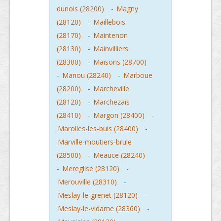
dunois (28200)
-
Magny
(28120)
-
Maillebois
(28170)
-
Maintenon
(28130)
-
Mainvilliers
(28300)
-
Maisons (28700)
-
Manou (28240)
-
Marboue
(28200)
-
Marcheville
(28120)
-
Marchezais
(28410)
-
Margon (28400)
-
Marolles-les-buis (28400)
-
Marville-moutiers-brule
(28500)
-
Meauce (28240)
-
Mereglise (28120)
-
Merouville (28310)
-
Meslay-le-grenet (28120)
-
Meslay-le-vidame (28360)
-