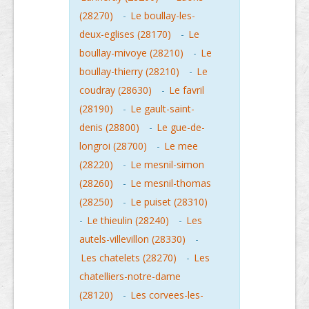
(28270)
-
Le boullay-les-
deux-eglises (28170)
-
Le
boullay-mivoye (28210)
-
Le
boullay-thierry (28210)
-
Le
coudray (28630)
-
Le favril
(28190)
-
Le gault-saint-
denis (28800)
-
Le gue-de-
longroi (28700)
-
Le mee
(28220)
-
Le mesnil-simon
(28260)
-
Le mesnil-thomas
(28250)
-
Le puiset (28310)
-
Le thieulin (28240)
-
Les
autels-villevillon (28330)
-
Les chatelets (28270)
-
Les
chatelliers-notre-dame
(28120)
-
Les corvees-les-