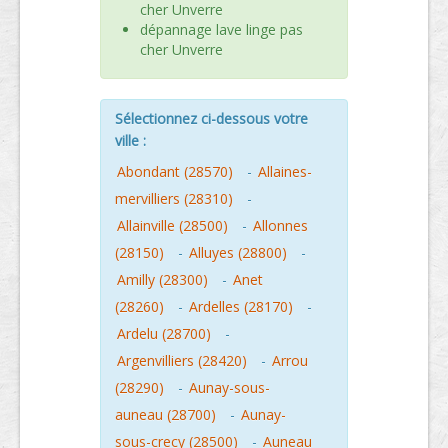
cher Unverre
dépannage lave linge pas
cher Unverre
Sélectionnez ci-dessous votre
ville :
Abondant (28570)
-
Allaines-
mervilliers (28310)
-
Allainville (28500)
-
Allonnes
(28150)
-
Alluyes (28800)
-
Amilly (28300)
-
Anet
(28260)
-
Ardelles (28170)
-
Ardelu (28700)
-
Argenvilliers (28420)
-
Arrou
(28290)
-
Aunay-sous-
auneau (28700)
-
Aunay-
sous-crecy (28500)
-
Auneau