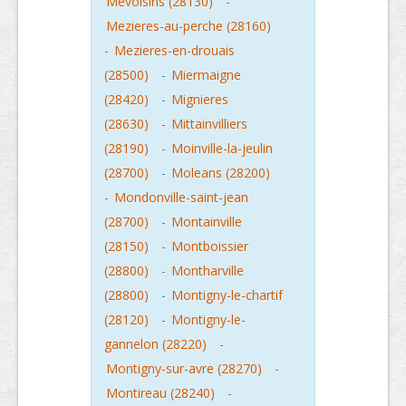
Mevoisins (28130)
-
Mezieres-au-perche (28160)
-
Mezieres-en-drouais
(28500)
-
Miermaigne
(28420)
-
Mignieres
(28630)
-
Mittainvilliers
(28190)
-
Moinville-la-jeulin
(28700)
-
Moleans (28200)
-
Mondonville-saint-jean
(28700)
-
Montainville
(28150)
-
Montboissier
(28800)
-
Montharville
(28800)
-
Montigny-le-chartif
(28120)
-
Montigny-le-
gannelon (28220)
-
Montigny-sur-avre (28270)
-
Montireau (28240)
-