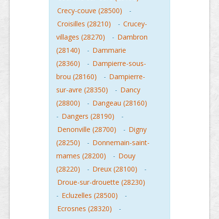
Crecy-couve (28500)
-
Croisilles (28210)
-
Crucey-
villages (28270)
-
Dambron
(28140)
-
Dammarie
(28360)
-
Dampierre-sous-
brou (28160)
-
Dampierre-
sur-avre (28350)
-
Dancy
(28800)
-
Dangeau (28160)
-
Dangers (28190)
-
Denonville (28700)
-
Digny
(28250)
-
Donnemain-saint-
mames (28200)
-
Douy
(28220)
-
Dreux (28100)
-
Droue-sur-drouette (28230)
-
Ecluzelles (28500)
-
Ecrosnes (28320)
-