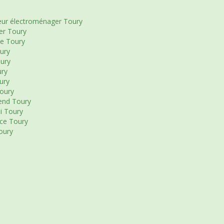
eur électroménager Toury
er Toury
le Toury
ury
ury
ury
ury
Toury
end Toury
i Toury
ce Toury
oury