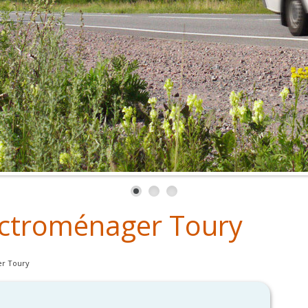
ctroménager Toury
r Toury