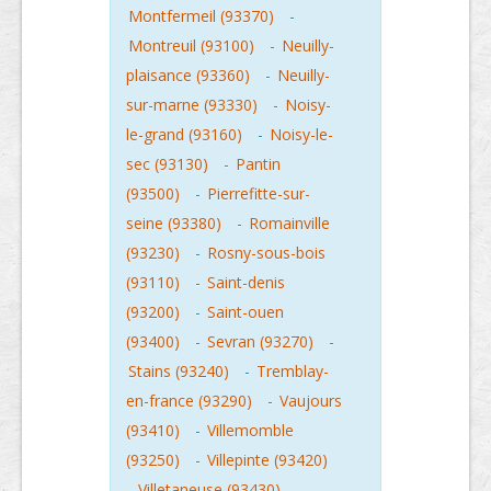
Montfermeil (93370)
-
Montreuil (93100)
-
Neuilly-
plaisance (93360)
-
Neuilly-
sur-marne (93330)
-
Noisy-
le-grand (93160)
-
Noisy-le-
sec (93130)
-
Pantin
(93500)
-
Pierrefitte-sur-
seine (93380)
-
Romainville
(93230)
-
Rosny-sous-bois
(93110)
-
Saint-denis
(93200)
-
Saint-ouen
(93400)
-
Sevran (93270)
-
Stains (93240)
-
Tremblay-
en-france (93290)
-
Vaujours
(93410)
-
Villemomble
(93250)
-
Villepinte (93420)
-
Villetaneuse (93430)
-