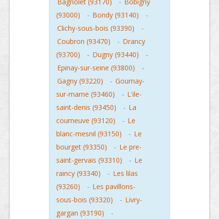
Bagnolet (93170)
-
Bobigny
(93000)
-
Bondy (93140)
-
Clichy-sous-bois (93390)
-
Coubron (93470)
-
Drancy
(93700)
-
Dugny (93440)
-
Epinay-sur-seine (93800)
-
Gagny (93220)
-
Gournay-
sur-marne (93460)
-
L'ile-
saint-denis (93450)
-
La
courneuve (93120)
-
Le
blanc-mesnil (93150)
-
Le
bourget (93350)
-
Le pre-
saint-gervais (93310)
-
Le
raincy (93340)
-
Les lilas
(93260)
-
Les pavillons-
sous-bois (93320)
-
Livry-
gargan (93190)
-