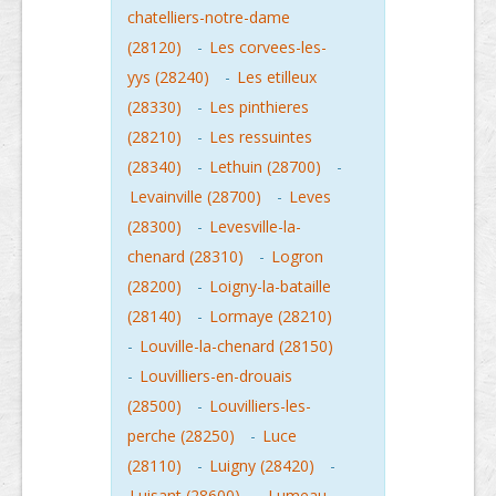
chatelliers-notre-dame
(28120)
-
Les corvees-les-
yys (28240)
-
Les etilleux
(28330)
-
Les pinthieres
(28210)
-
Les ressuintes
(28340)
-
Lethuin (28700)
-
Levainville (28700)
-
Leves
(28300)
-
Levesville-la-
chenard (28310)
-
Logron
(28200)
-
Loigny-la-bataille
(28140)
-
Lormaye (28210)
-
Louville-la-chenard (28150)
-
Louvilliers-en-drouais
(28500)
-
Louvilliers-les-
perche (28250)
-
Luce
(28110)
-
Luigny (28420)
-
Luisant (28600)
-
Lumeau