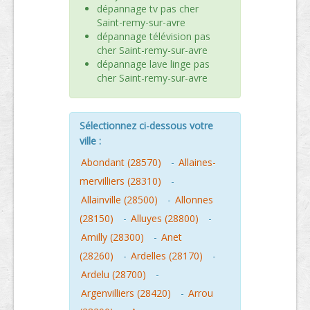
dépannage tv pas cher
Saint-remy-sur-avre
dépannage télévision pas
cher Saint-remy-sur-avre
dépannage lave linge pas
cher Saint-remy-sur-avre
Sélectionnez ci-dessous votre
ville :
Abondant (28570)
-
Allaines-
mervilliers (28310)
-
Allainville (28500)
-
Allonnes
(28150)
-
Alluyes (28800)
-
Amilly (28300)
-
Anet
(28260)
-
Ardelles (28170)
-
Ardelu (28700)
-
Argenvilliers (28420)
-
Arrou