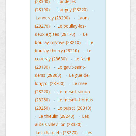
(28340)
-
Landelles
(28190)
-
Langey (28220)
-
Lanneray (28200)
-
Laons
(28270)
-
Le boullay-les-
deux-eglises (28170)
-
Le
boullay-mivoye (28210)
-
Le
boullay-thierry (28210)
-
Le
coudray (28630)
-
Le favril
(28190)
-
Le gault-saint-
denis (28800)
-
Le gue-de-
longroi (28700)
-
Le mee
(28220)
-
Le mesnil-simon
(28260)
-
Le mesnil-thomas
(28250)
-
Le puiset (28310)
-
Le thieulin (28240)
-
Les
autels-villevillon (28330)
-
Les chatelets (28270)
-
Les