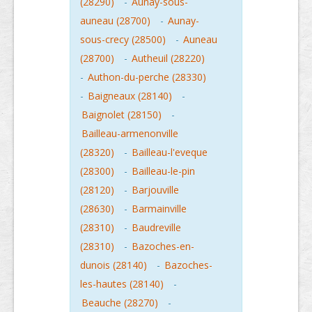
(28290)
-
Aunay-sous-
auneau (28700)
-
Aunay-
sous-crecy (28500)
-
Auneau
(28700)
-
Autheuil (28220)
-
Authon-du-perche (28330)
-
Baigneaux (28140)
-
Baignolet (28150)
-
Bailleau-armenonville
(28320)
-
Bailleau-l'eveque
(28300)
-
Bailleau-le-pin
(28120)
-
Barjouville
(28630)
-
Barmainville
(28310)
-
Baudreville
(28310)
-
Bazoches-en-
dunois (28140)
-
Bazoches-
les-hautes (28140)
-
Beauche (28270)
-