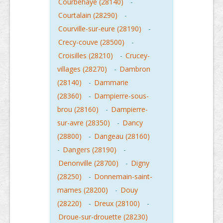
Courbehaye (28140)
-
Courtalain (28290)
-
Courville-sur-eure (28190)
-
Crecy-couve (28500)
-
Croisilles (28210)
-
Crucey-
villages (28270)
-
Dambron
(28140)
-
Dammarie
(28360)
-
Dampierre-sous-
brou (28160)
-
Dampierre-
sur-avre (28350)
-
Dancy
(28800)
-
Dangeau (28160)
-
Dangers (28190)
-
Denonville (28700)
-
Digny
(28250)
-
Donnemain-saint-
mames (28200)
-
Douy
(28220)
-
Dreux (28100)
-
Droue-sur-drouette (28230)