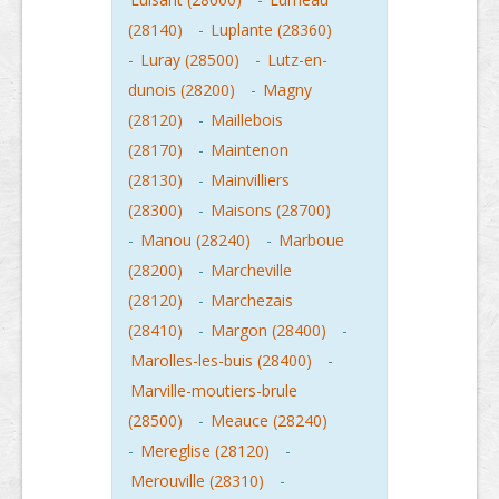
(28140)
-
Luplante (28360)
-
Luray (28500)
-
Lutz-en-
dunois (28200)
-
Magny
(28120)
-
Maillebois
(28170)
-
Maintenon
(28130)
-
Mainvilliers
(28300)
-
Maisons (28700)
-
Manou (28240)
-
Marboue
(28200)
-
Marcheville
(28120)
-
Marchezais
(28410)
-
Margon (28400)
-
Marolles-les-buis (28400)
-
Marville-moutiers-brule
(28500)
-
Meauce (28240)
-
Mereglise (28120)
-
Merouville (28310)
-