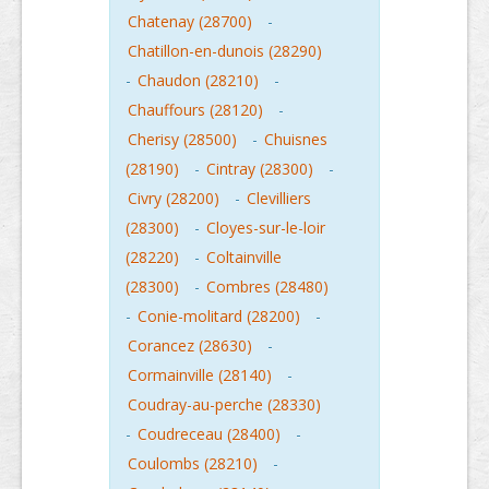
Chatenay (28700)
-
Chatillon-en-dunois (28290)
-
Chaudon (28210)
-
Chauffours (28120)
-
Cherisy (28500)
-
Chuisnes
(28190)
-
Cintray (28300)
-
Civry (28200)
-
Clevilliers
(28300)
-
Cloyes-sur-le-loir
(28220)
-
Coltainville
(28300)
-
Combres (28480)
-
Conie-molitard (28200)
-
Corancez (28630)
-
Cormainville (28140)
-
Coudray-au-perche (28330)
-
Coudreceau (28400)
-
Coulombs (28210)
-