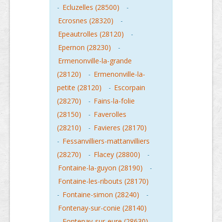
-
Ecluzelles (28500)
-
Ecrosnes (28320)
-
Epeautrolles (28120)
-
Epernon (28230)
-
Ermenonville-la-grande
(28120)
-
Ermenonville-la-
petite (28120)
-
Escorpain
(28270)
-
Fains-la-folie
(28150)
-
Faverolles
(28210)
-
Favieres (28170)
-
Fessanvilliers-mattanvilliers
(28270)
-
Flacey (28800)
-
Fontaine-la-guyon (28190)
-
Fontaine-les-ribouts (28170)
-
Fontaine-simon (28240)
-
Fontenay-sur-conie (28140)
-
Fontenay-sur-eure (28630)