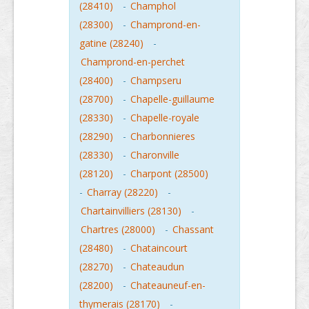
(28410)
-
Champhol
(28300)
-
Champrond-en-
gatine (28240)
-
Champrond-en-perchet
(28400)
-
Champseru
(28700)
-
Chapelle-guillaume
(28330)
-
Chapelle-royale
(28290)
-
Charbonnieres
(28330)
-
Charonville
(28120)
-
Charpont (28500)
-
Charray (28220)
-
Chartainvilliers (28130)
-
Chartres (28000)
-
Chassant
(28480)
-
Chataincourt
(28270)
-
Chateaudun
(28200)
-
Chateauneuf-en-
thymerais (28170)
-