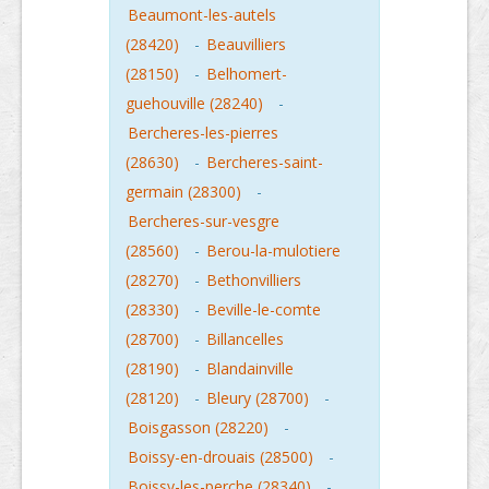
Beaumont-les-autels
(28420)
-
Beauvilliers
(28150)
-
Belhomert-
guehouville (28240)
-
Bercheres-les-pierres
(28630)
-
Bercheres-saint-
germain (28300)
-
Bercheres-sur-vesgre
(28560)
-
Berou-la-mulotiere
(28270)
-
Bethonvilliers
(28330)
-
Beville-le-comte
(28700)
-
Billancelles
(28190)
-
Blandainville
(28120)
-
Bleury (28700)
-
Boisgasson (28220)
-
Boissy-en-drouais (28500)
-
Boissy-les-perche (28340)
-