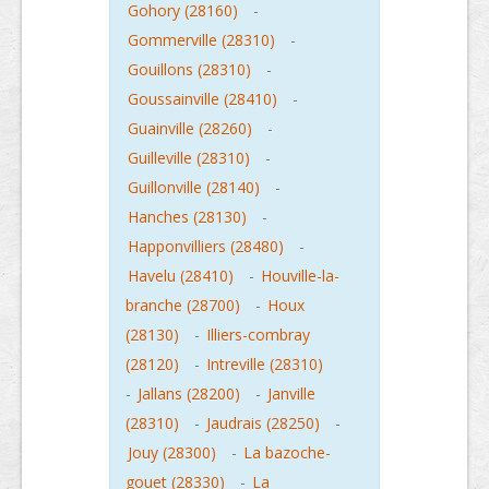
Gohory (28160)
-
Gommerville (28310)
-
Gouillons (28310)
-
Goussainville (28410)
-
Guainville (28260)
-
Guilleville (28310)
-
Guillonville (28140)
-
Hanches (28130)
-
Happonvilliers (28480)
-
Havelu (28410)
-
Houville-la-
branche (28700)
-
Houx
(28130)
-
Illiers-combray
(28120)
-
Intreville (28310)
-
Jallans (28200)
-
Janville
(28310)
-
Jaudrais (28250)
-
Jouy (28300)
-
La bazoche-
gouet (28330)
-
La