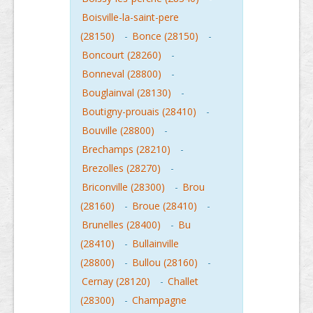
Boisville-la-saint-pere
(28150)
-
Bonce (28150)
-
Boncourt (28260)
-
Bonneval (28800)
-
Bouglainval (28130)
-
Boutigny-prouais (28410)
-
Bouville (28800)
-
Brechamps (28210)
-
Brezolles (28270)
-
Briconville (28300)
-
Brou
(28160)
-
Broue (28410)
-
Brunelles (28400)
-
Bu
(28410)
-
Bullainville
(28800)
-
Bullou (28160)
-
Cernay (28120)
-
Challet
(28300)
-
Champagne