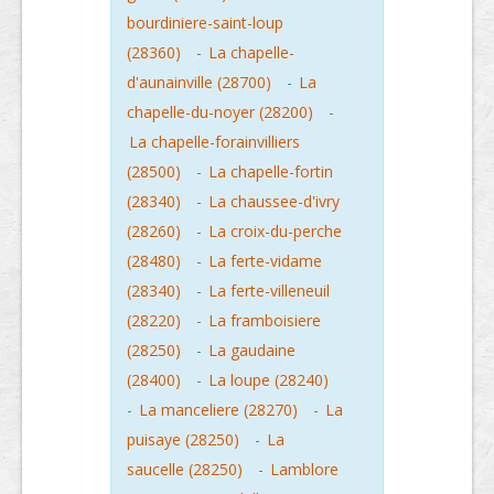
bourdiniere-saint-loup
(28360)
-
La chapelle-
d'aunainville (28700)
-
La
chapelle-du-noyer (28200)
-
La chapelle-forainvilliers
(28500)
-
La chapelle-fortin
(28340)
-
La chaussee-d'ivry
(28260)
-
La croix-du-perche
(28480)
-
La ferte-vidame
(28340)
-
La ferte-villeneuil
(28220)
-
La framboisiere
(28250)
-
La gaudaine
(28400)
-
La loupe (28240)
-
La manceliere (28270)
-
La
puisaye (28250)
-
La
saucelle (28250)
-
Lamblore