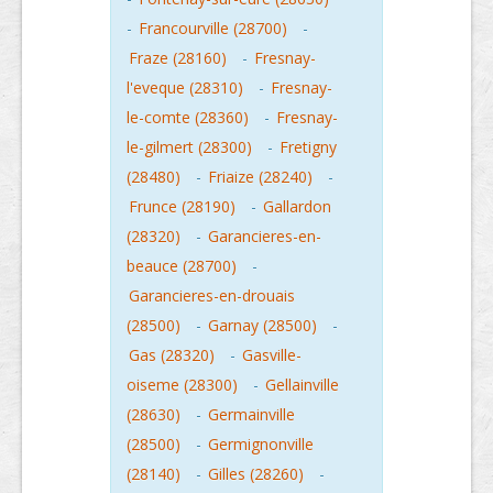
-
Francourville (28700)
-
Fraze (28160)
-
Fresnay-
l'eveque (28310)
-
Fresnay-
le-comte (28360)
-
Fresnay-
le-gilmert (28300)
-
Fretigny
(28480)
-
Friaize (28240)
-
Frunce (28190)
-
Gallardon
(28320)
-
Garancieres-en-
beauce (28700)
-
Garancieres-en-drouais
(28500)
-
Garnay (28500)
-
Gas (28320)
-
Gasville-
oiseme (28300)
-
Gellainville
(28630)
-
Germainville
(28500)
-
Germignonville
(28140)
-
Gilles (28260)
-