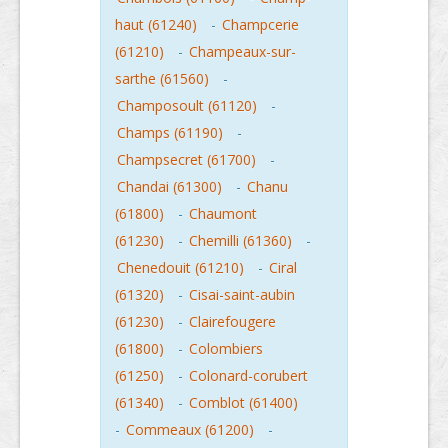
haut (61240)
-
Champcerie
(61210)
-
Champeaux-sur-
sarthe (61560)
-
Champosoult (61120)
-
Champs (61190)
-
Champsecret (61700)
-
Chandai (61300)
-
Chanu
(61800)
-
Chaumont
(61230)
-
Chemilli (61360)
-
Chenedouit (61210)
-
Ciral
(61320)
-
Cisai-saint-aubin
(61230)
-
Clairefougere
(61800)
-
Colombiers
(61250)
-
Colonard-corubert
(61340)
-
Comblot (61400)
-
Commeaux (61200)
-