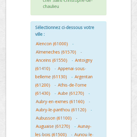
cher Saint-christophe-de-
chaulieu
Sélectionnez ci-dessous votre
ville :
Alencon (61000)
-
Almeneches (61570)
-
Anceins (61550)
-
Antoigny
(61410)
-
Appenai-sous-
belleme (61130)
-
Argentan
(61200)
-
Athis-de-l'orne
(61430)
-
Aube (61270)
-
Aubry-en-exmes (61160)
-
Aubry-le-panthou (61120)
-
Aubusson (61100)
-
Auguaise (61270)
-
Aunay-
les-bois (61500)
-
Aunou-le-