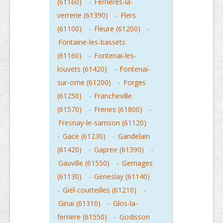
(61160)
-
Ferrieres-la-
verrerie (61390)
-
Flers
(61100)
-
Fleure (61200)
-
Fontaine-les-bassets
(61160)
-
Fontenai-les-
louvets (61420)
-
Fontenai-
sur-orne (61200)
-
Forges
(61250)
-
Francheville
(61570)
-
Frenes (61800)
-
Fresnay-le-samson (61120)
-
Gace (61230)
-
Gandelain
(61420)
-
Gapree (61390)
-
Gauville (61550)
-
Gemages
(61130)
-
Geneslay (61140)
-
Giel-courteilles (61210)
-
Ginai (61310)
-
Glos-la-
ferriere (61550)
-
Godisson