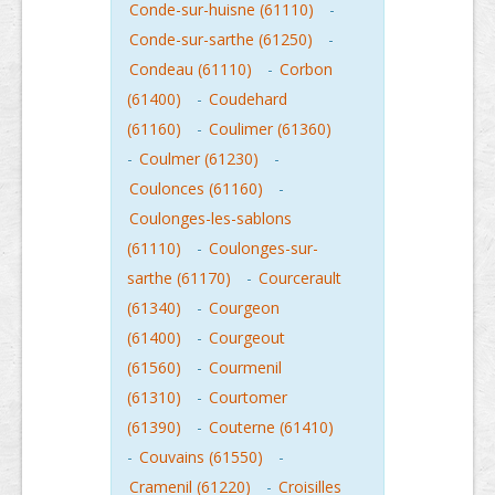
Conde-sur-huisne (61110)
-
Conde-sur-sarthe (61250)
-
Condeau (61110)
-
Corbon
(61400)
-
Coudehard
(61160)
-
Coulimer (61360)
-
Coulmer (61230)
-
Coulonces (61160)
-
Coulonges-les-sablons
(61110)
-
Coulonges-sur-
sarthe (61170)
-
Courcerault
(61340)
-
Courgeon
(61400)
-
Courgeout
(61560)
-
Courmenil
(61310)
-
Courtomer
(61390)
-
Couterne (61410)
-
Couvains (61550)
-
Cramenil (61220)
-
Croisilles