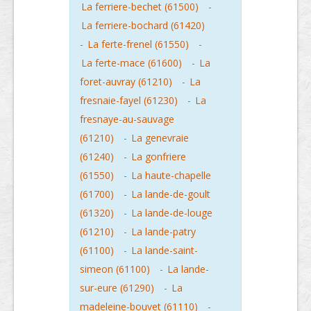
La ferriere-bechet (61500)
-
La ferriere-bochard (61420)
-
La ferte-frenel (61550)
-
La ferte-mace (61600)
-
La
foret-auvray (61210)
-
La
fresnaie-fayel (61230)
-
La
fresnaye-au-sauvage
(61210)
-
La genevraie
(61240)
-
La gonfriere
(61550)
-
La haute-chapelle
(61700)
-
La lande-de-goult
(61320)
-
La lande-de-louge
(61210)
-
La lande-patry
(61100)
-
La lande-saint-
simeon (61100)
-
La lande-
sur-eure (61290)
-
La
madeleine-bouvet (61110)
-