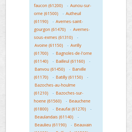
faucon (61200)
-
Aunou-sur-
orne (61500)
-
Autheuil
(61190)
-
Avernes-saint-
gourgon (61470)
-
Avernes-
sous-exmes (61310)
-
Avoine (61150)
-
Avrilly
(61700)
-
Bagnoles-de-l'orne
(61140)
-
Bailleul (61160)
-
Banvou (61450)
-
Barville
(61170)
-
Batilly (61150)
-
Bazoches-au-houlme
(61210)
-
Bazoches-sur-
hoene (61560)
-
Beauchene
(61800)
-
Beaufai (61270)
-
Beaulandais (61140)
-
Beaulieu (61190)
-
Beauvain