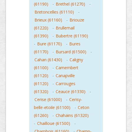
(61190)
-
Brethel (61270)
-
Bretoncelles (61110)
-
Brieux (61160)
-
Briouze
(61220)
-
Brullemail
(61390)
-
Bubertre (61190)
-
Bure (61170)
-
Bures
(61170)
-
Bursard (61500)
-
Cahan (61430)
-
Caligny
(61100)
-
Camembert
(61120)
-
Canapville
(61120)
-
Carrouges
(61320)
-
Ceauce (61330)
-
Cerise (61000)
-
Cerisy-
belle-etoile (61100)
-
Ceton
(61260)
-
Chahains (61320)
-
Chailloue (61500)
-
Chambois (61160)
-
Champ-