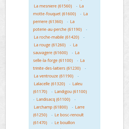
La mesniere (61560)
-
La
motte-fouquet (61600)
-
La
perriere (61360)
-
La
poterie-au-perche (61190)
-
La roche-mabile (61420)
-
La rouge (61260)
-
La
sauvagere (61600)
-
La
selle-la-forge (61100)
-
La
trinite-des-laitiers (61230)
-
La ventrouze (61190)
-
Lalacelle (61320)
-
Laleu
(61170)
-
Landigou (61100)
-
Landisacq (61100)
-
Larchamp (61800)
-
Larre
(61250)
-
Le bosc-renoult
(61470)
-
Le bouillon