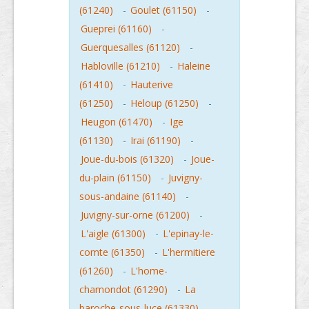
(61240)
-
Goulet (61150)
-
Gueprei (61160)
-
Guerquesalles (61120)
-
Habloville (61210)
-
Haleine
(61410)
-
Hauterive
(61250)
-
Heloup (61250)
-
Heugon (61470)
-
Ige
(61130)
-
Irai (61190)
-
Joue-du-bois (61320)
-
Joue-
du-plain (61150)
-
Juvigny-
sous-andaine (61140)
-
Juvigny-sur-orne (61200)
-
L'aigle (61300)
-
L'epinay-le-
comte (61350)
-
L'hermitiere
(61260)
-
L'home-
chamondot (61290)
-
La
baroche-sous-luce (61330)
-