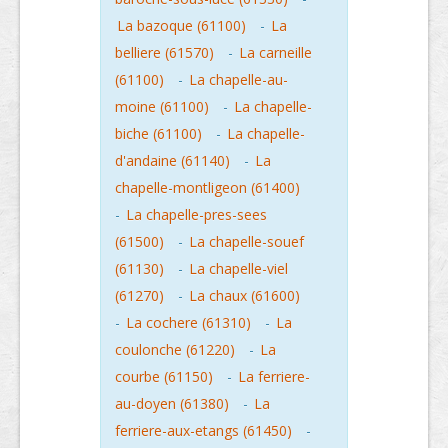
La bazoque (61100)
-
La
belliere (61570)
-
La carneille
(61100)
-
La chapelle-au-
moine (61100)
-
La chapelle-
biche (61100)
-
La chapelle-
d'andaine (61140)
-
La
chapelle-montligeon (61400)
-
La chapelle-pres-sees
(61500)
-
La chapelle-souef
(61130)
-
La chapelle-viel
(61270)
-
La chaux (61600)
-
La cochere (61310)
-
La
coulonche (61220)
-
La
courbe (61150)
-
La ferriere-
au-doyen (61380)
-
La
ferriere-aux-etangs (61450)
-