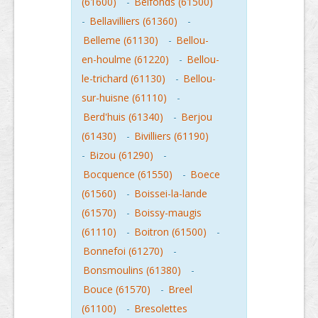
(61600)
-
Belfonds (61500)
-
Bellavilliers (61360)
-
Belleme (61130)
-
Bellou-
en-houlme (61220)
-
Bellou-
le-trichard (61130)
-
Bellou-
sur-huisne (61110)
-
Berd'huis (61340)
-
Berjou
(61430)
-
Bivilliers (61190)
-
Bizou (61290)
-
Bocquence (61550)
-
Boece
(61560)
-
Boissei-la-lande
(61570)
-
Boissy-maugis
(61110)
-
Boitron (61500)
-
Bonnefoi (61270)
-
Bonsmoulins (61380)
-
Bouce (61570)
-
Breel
(61100)
-
Bresolettes