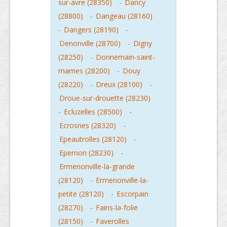
sur-avre (28350)
-
Dancy
(28800)
-
Dangeau (28160)
-
Dangers (28190)
-
Denonville (28700)
-
Digny
(28250)
-
Donnemain-saint-
mames (28200)
-
Douy
(28220)
-
Dreux (28100)
-
Droue-sur-drouette (28230)
-
Ecluzelles (28500)
-
Ecrosnes (28320)
-
Epeautrolles (28120)
-
Epernon (28230)
-
Ermenonville-la-grande
(28120)
-
Ermenonville-la-
petite (28120)
-
Escorpain
(28270)
-
Fains-la-folie
(28150)
-
Faverolles