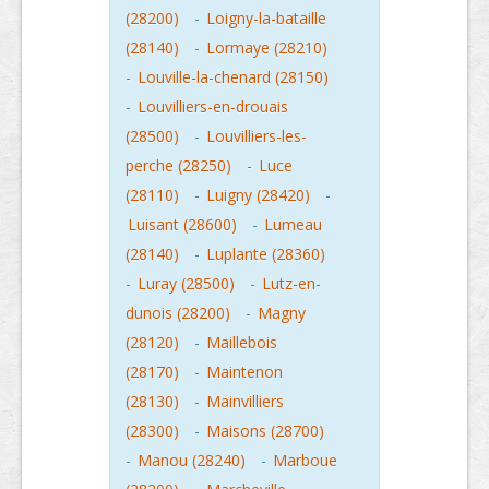
(28200)
-
Loigny-la-bataille
(28140)
-
Lormaye (28210)
-
Louville-la-chenard (28150)
-
Louvilliers-en-drouais
(28500)
-
Louvilliers-les-
perche (28250)
-
Luce
(28110)
-
Luigny (28420)
-
Luisant (28600)
-
Lumeau
(28140)
-
Luplante (28360)
-
Luray (28500)
-
Lutz-en-
dunois (28200)
-
Magny
(28120)
-
Maillebois
(28170)
-
Maintenon
(28130)
-
Mainvilliers
(28300)
-
Maisons (28700)
-
Manou (28240)
-
Marboue