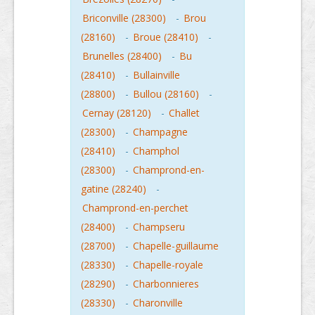
Briconville (28300)
-
Brou
(28160)
-
Broue (28410)
-
Brunelles (28400)
-
Bu
(28410)
-
Bullainville
(28800)
-
Bullou (28160)
-
Cernay (28120)
-
Challet
(28300)
-
Champagne
(28410)
-
Champhol
(28300)
-
Champrond-en-
gatine (28240)
-
Champrond-en-perchet
(28400)
-
Champseru
(28700)
-
Chapelle-guillaume
(28330)
-
Chapelle-royale
(28290)
-
Charbonnieres
(28330)
-
Charonville