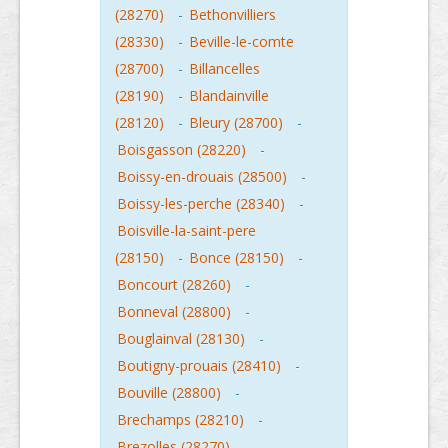
(28270)
-
Bethonvilliers
(28330)
-
Beville-le-comte
(28700)
-
Billancelles
(28190)
-
Blandainville
(28120)
-
Bleury (28700)
-
Boisgasson (28220)
-
Boissy-en-drouais (28500)
-
Boissy-les-perche (28340)
-
Boisville-la-saint-pere
(28150)
-
Bonce (28150)
-
Boncourt (28260)
-
Bonneval (28800)
-
Bouglainval (28130)
-
Boutigny-prouais (28410)
-
Bouville (28800)
-
Brechamps (28210)
-
Brezolles (28270)
-