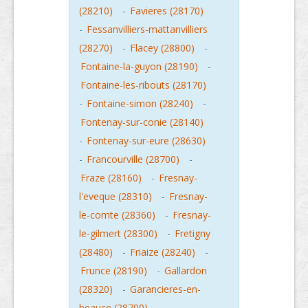
(28210)
-
Favieres (28170)
-
Fessanvilliers-mattanvilliers
(28270)
-
Flacey (28800)
-
Fontaine-la-guyon (28190)
-
Fontaine-les-ribouts (28170)
-
Fontaine-simon (28240)
-
Fontenay-sur-conie (28140)
-
Fontenay-sur-eure (28630)
-
Francourville (28700)
-
Fraze (28160)
-
Fresnay-
l'eveque (28310)
-
Fresnay-
le-comte (28360)
-
Fresnay-
le-gilmert (28300)
-
Fretigny
(28480)
-
Friaize (28240)
-
Frunce (28190)
-
Gallardon
(28320)
-
Garancieres-en-
beauce (28700)
-