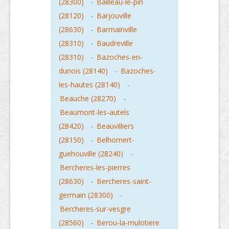
(28300)
-
Bailleau-le-pin
(28120)
-
Barjouville
(28630)
-
Barmainville
(28310)
-
Baudreville
(28310)
-
Bazoches-en-
dunois (28140)
-
Bazoches-
les-hautes (28140)
-
Beauche (28270)
-
Beaumont-les-autels
(28420)
-
Beauvilliers
(28150)
-
Belhomert-
guehouville (28240)
-
Bercheres-les-pierres
(28630)
-
Bercheres-saint-
germain (28300)
-
Bercheres-sur-vesgre
(28560)
-
Berou-la-mulotiere