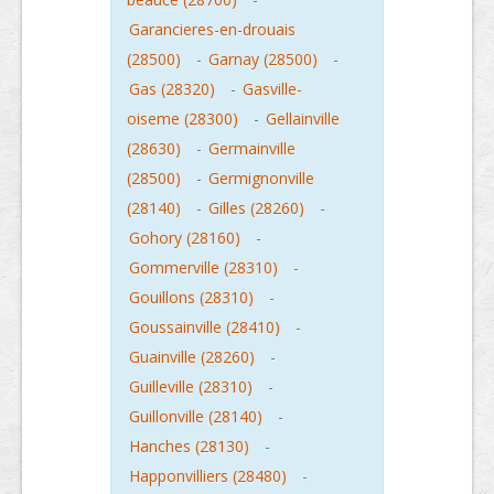
Garancieres-en-drouais
(28500)
-
Garnay (28500)
-
Gas (28320)
-
Gasville-
oiseme (28300)
-
Gellainville
(28630)
-
Germainville
(28500)
-
Germignonville
(28140)
-
Gilles (28260)
-
Gohory (28160)
-
Gommerville (28310)
-
Gouillons (28310)
-
Goussainville (28410)
-
Guainville (28260)
-
Guilleville (28310)
-
Guillonville (28140)
-
Hanches (28130)
-
Happonvilliers (28480)
-