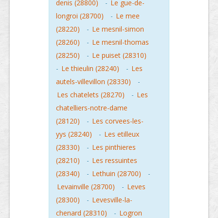
denis (28800)
-
Le gue-de-
longroi (28700)
-
Le mee
(28220)
-
Le mesnil-simon
(28260)
-
Le mesnil-thomas
(28250)
-
Le puiset (28310)
-
Le thieulin (28240)
-
Les
autels-villevillon (28330)
-
Les chatelets (28270)
-
Les
chatelliers-notre-dame
(28120)
-
Les corvees-les-
yys (28240)
-
Les etilleux
(28330)
-
Les pinthieres
(28210)
-
Les ressuintes
(28340)
-
Lethuin (28700)
-
Levainville (28700)
-
Leves
(28300)
-
Levesville-la-
chenard (28310)
-
Logron