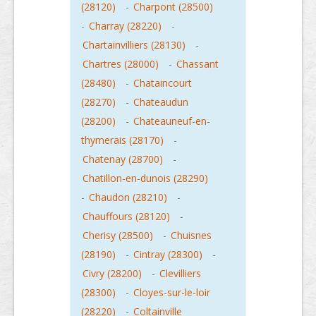
(28120)
-
Charpont (28500)
-
Charray (28220)
-
Chartainvilliers (28130)
-
Chartres (28000)
-
Chassant
(28480)
-
Chataincourt
(28270)
-
Chateaudun
(28200)
-
Chateauneuf-en-
thymerais (28170)
-
Chatenay (28700)
-
Chatillon-en-dunois (28290)
-
Chaudon (28210)
-
Chauffours (28120)
-
Cherisy (28500)
-
Chuisnes
(28190)
-
Cintray (28300)
-
Civry (28200)
-
Clevilliers
(28300)
-
Cloyes-sur-le-loir
(28220)
-
Coltainville