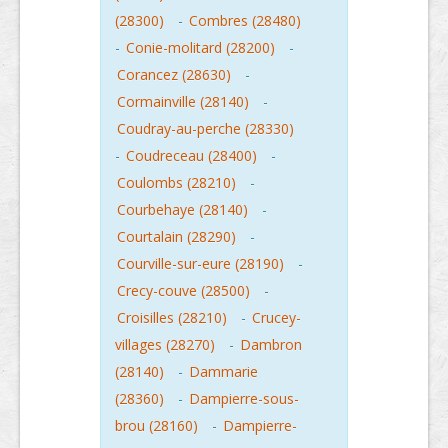
(28300)
-
Combres (28480)
-
Conie-molitard (28200)
-
Corancez (28630)
-
Cormainville (28140)
-
Coudray-au-perche (28330)
-
Coudreceau (28400)
-
Coulombs (28210)
-
Courbehaye (28140)
-
Courtalain (28290)
-
Courville-sur-eure (28190)
-
Crecy-couve (28500)
-
Croisilles (28210)
-
Crucey-
villages (28270)
-
Dambron
(28140)
-
Dammarie
(28360)
-
Dampierre-sous-
brou (28160)
-
Dampierre-