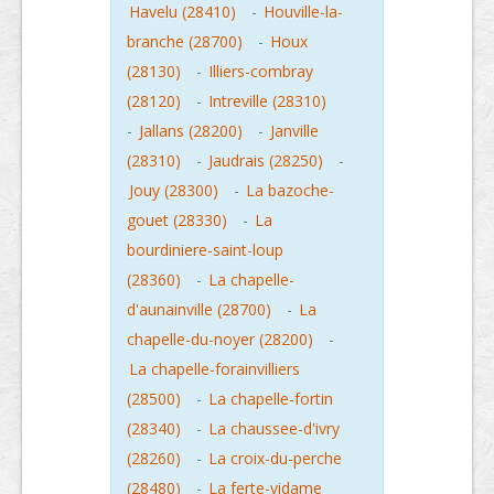
Havelu (28410)
-
Houville-la-
branche (28700)
-
Houx
(28130)
-
Illiers-combray
(28120)
-
Intreville (28310)
-
Jallans (28200)
-
Janville
(28310)
-
Jaudrais (28250)
-
Jouy (28300)
-
La bazoche-
gouet (28330)
-
La
bourdiniere-saint-loup
(28360)
-
La chapelle-
d'aunainville (28700)
-
La
chapelle-du-noyer (28200)
-
La chapelle-forainvilliers
(28500)
-
La chapelle-fortin
(28340)
-
La chaussee-d'ivry
(28260)
-
La croix-du-perche
(28480)
-
La ferte-vidame