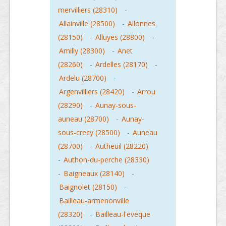
mervilliers (28310)
-
Allainville (28500)
-
Allonnes
(28150)
-
Alluyes (28800)
-
Amilly (28300)
-
Anet
(28260)
-
Ardelles (28170)
-
Ardelu (28700)
-
Argenvilliers (28420)
-
Arrou
(28290)
-
Aunay-sous-
auneau (28700)
-
Aunay-
sous-crecy (28500)
-
Auneau
(28700)
-
Autheuil (28220)
-
Authon-du-perche (28330)
-
Baigneaux (28140)
-
Baignolet (28150)
-
Bailleau-armenonville
(28320)
-
Bailleau-l'eveque