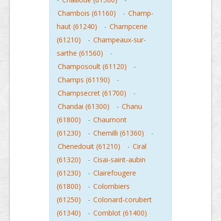
Chambois (61160)
-
Champ-
haut (61240)
-
Champcerie
(61210)
-
Champeaux-sur-
sarthe (61560)
-
Champosoult (61120)
-
Champs (61190)
-
Champsecret (61700)
-
Chandai (61300)
-
Chanu
(61800)
-
Chaumont
(61230)
-
Chemilli (61360)
-
Chenedouit (61210)
-
Ciral
(61320)
-
Cisai-saint-aubin
(61230)
-
Clairefougere
(61800)
-
Colombiers
(61250)
-
Colonard-corubert
(61340)
-
Comblot (61400)