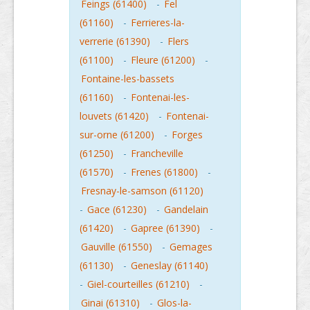
Feings (61400)
-
Fel
(61160)
-
Ferrieres-la-
verrerie (61390)
-
Flers
(61100)
-
Fleure (61200)
-
Fontaine-les-bassets
(61160)
-
Fontenai-les-
louvets (61420)
-
Fontenai-
sur-orne (61200)
-
Forges
(61250)
-
Francheville
(61570)
-
Frenes (61800)
-
Fresnay-le-samson (61120)
-
Gace (61230)
-
Gandelain
(61420)
-
Gapree (61390)
-
Gauville (61550)
-
Gemages
(61130)
-
Geneslay (61140)
-
Giel-courteilles (61210)
-
Ginai (61310)
-
Glos-la-