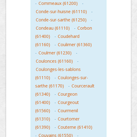
-
Commeaux (61200)
-
Conde-sur-huisne (61110)
-
Conde-sur-sarthe (61250)
-
Condeau (61110)
-
Corbon
(61400)
-
Coudehard
(61160)
-
Coulimer (61360)
-
Coulmer (61230)
-
Coulonces (61160)
-
Coulonges-les-sablons
(61110)
-
Coulonges-sur-
sarthe (61170)
-
Courcerault
(61340)
-
Courgeon
(61400)
-
Courgeout
(61560)
-
Courmenil
(61310)
-
Courtomer
(61390)
-
Couterne (61410)
-
Couvains (61550)
-