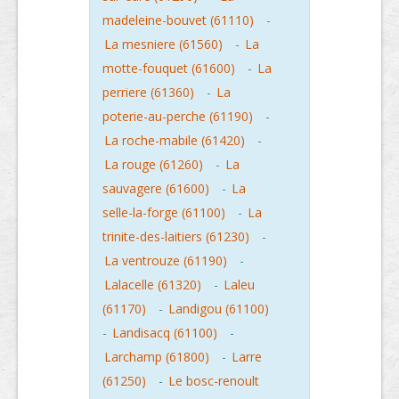
madeleine-bouvet (61110)
-
La mesniere (61560)
-
La
motte-fouquet (61600)
-
La
perriere (61360)
-
La
poterie-au-perche (61190)
-
La roche-mabile (61420)
-
La rouge (61260)
-
La
sauvagere (61600)
-
La
selle-la-forge (61100)
-
La
trinite-des-laitiers (61230)
-
La ventrouze (61190)
-
Lalacelle (61320)
-
Laleu
(61170)
-
Landigou (61100)
-
Landisacq (61100)
-
Larchamp (61800)
-
Larre
(61250)
-
Le bosc-renoult