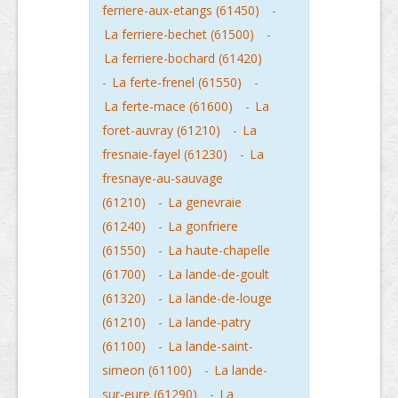
ferriere-aux-etangs (61450)
-
La ferriere-bechet (61500)
-
La ferriere-bochard (61420)
-
La ferte-frenel (61550)
-
La ferte-mace (61600)
-
La
foret-auvray (61210)
-
La
fresnaie-fayel (61230)
-
La
fresnaye-au-sauvage
(61210)
-
La genevraie
(61240)
-
La gonfriere
(61550)
-
La haute-chapelle
(61700)
-
La lande-de-goult
(61320)
-
La lande-de-louge
(61210)
-
La lande-patry
(61100)
-
La lande-saint-
simeon (61100)
-
La lande-
sur-eure (61290)
-
La