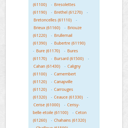
(61100)
-
Bresolettes
(61190)
-
Brethel (61270)
-
Bretoncelles (61110)
-
Brieux (61160)
-
Briouze
(61220)
-
Brullemail
(61390)
-
Bubertre (61190)
-
Bure (61170)
-
Bures
(61170)
-
Bursard (61500)
-
Cahan (61430)
-
Caligny
(61100)
-
Camembert
(61120)
-
Canapville
(61120)
-
Carrouges
(61320)
-
Ceauce (61330)
-
Cerise (61000)
-
Cerisy-
belle-etoile (61100)
-
Ceton
(61260)
-
Chahains (61320)
-
Chailloue (61500)
-