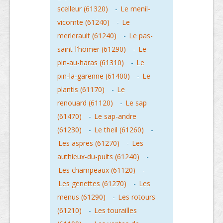
scelleur (61320)
-
Le menil-
vicomte (61240)
-
Le
merlerault (61240)
-
Le pas-
saint-l'homer (61290)
-
Le
pin-au-haras (61310)
-
Le
pin-la-garenne (61400)
-
Le
plantis (61170)
-
Le
renouard (61120)
-
Le sap
(61470)
-
Le sap-andre
(61230)
-
Le theil (61260)
-
Les aspres (61270)
-
Les
authieux-du-puits (61240)
-
Les champeaux (61120)
-
Les genettes (61270)
-
Les
menus (61290)
-
Les rotours
(61210)
-
Les tourailles