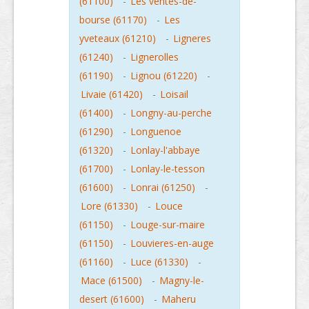
(61100)
-
Les ventes-de-
bourse (61170)
-
Les
yveteaux (61210)
-
Ligneres
(61240)
-
Lignerolles
(61190)
-
Lignou (61220)
-
Livaie (61420)
-
Loisail
(61400)
-
Longny-au-perche
(61290)
-
Longuenoe
(61320)
-
Lonlay-l'abbaye
(61700)
-
Lonlay-le-tesson
(61600)
-
Lonrai (61250)
-
Lore (61330)
-
Louce
(61150)
-
Louge-sur-maire
(61150)
-
Louvieres-en-auge
(61160)
-
Luce (61330)
-
Mace (61500)
-
Magny-le-
desert (61600)
-
Maheru