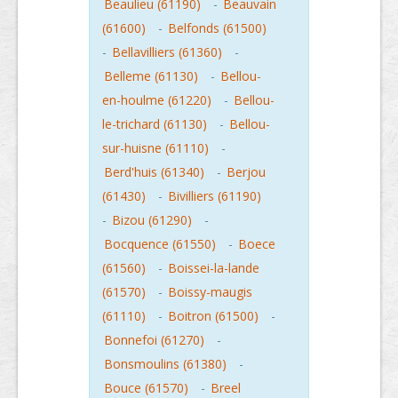
Beaulieu (61190)
-
Beauvain
(61600)
-
Belfonds (61500)
-
Bellavilliers (61360)
-
Belleme (61130)
-
Bellou-
en-houlme (61220)
-
Bellou-
le-trichard (61130)
-
Bellou-
sur-huisne (61110)
-
Berd'huis (61340)
-
Berjou
(61430)
-
Bivilliers (61190)
-
Bizou (61290)
-
Bocquence (61550)
-
Boece
(61560)
-
Boissei-la-lande
(61570)
-
Boissy-maugis
(61110)
-
Boitron (61500)
-
Bonnefoi (61270)
-
Bonsmoulins (61380)
-
Bouce (61570)
-
Breel