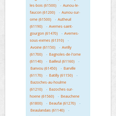
les-bois (61500)
-
Aunou-le-
faucon (61200)
-
Aunou-sur-
orne (61500)
-
Autheuil
(61190)
-
Avernes-saint-
gourgon (61470)
-
Avernes-
sous-exmes (61310)
-
Avoine (61150)
-
Avrilly
(61700)
-
Bagnoles-de-l'orne
(61140)
-
Bailleul (61160)
-
Banvou (61450)
-
Barville
(61170)
-
Batilly (61150)
-
Bazoches-au-houlme
(61210)
-
Bazoches-sur-
hoene (61560)
-
Beauchene
(61800)
-
Beaufai (61270)
-
Beaulandais (61140)
-