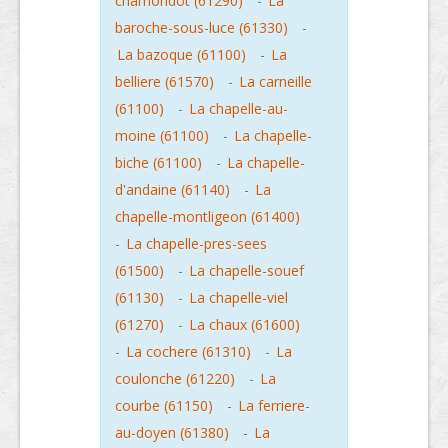
chamondot (61290)
-
La
baroche-sous-luce (61330)
-
La bazoque (61100)
-
La
belliere (61570)
-
La carneille
(61100)
-
La chapelle-au-
moine (61100)
-
La chapelle-
biche (61100)
-
La chapelle-
d'andaine (61140)
-
La
chapelle-montligeon (61400)
-
La chapelle-pres-sees
(61500)
-
La chapelle-souef
(61130)
-
La chapelle-viel
(61270)
-
La chaux (61600)
-
La cochere (61310)
-
La
coulonche (61220)
-
La
courbe (61150)
-
La ferriere-
au-doyen (61380)
-
La