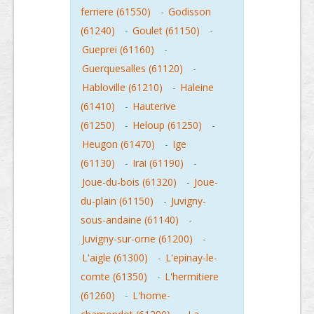
ferriere (61550)
-
Godisson
(61240)
-
Goulet (61150)
-
Gueprei (61160)
-
Guerquesalles (61120)
-
Habloville (61210)
-
Haleine
(61410)
-
Hauterive
(61250)
-
Heloup (61250)
-
Heugon (61470)
-
Ige
(61130)
-
Irai (61190)
-
Joue-du-bois (61320)
-
Joue-
du-plain (61150)
-
Juvigny-
sous-andaine (61140)
-
Juvigny-sur-orne (61200)
-
L'aigle (61300)
-
L'epinay-le-
comte (61350)
-
L'hermitiere
(61260)
-
L'home-