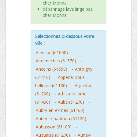
cher Monnai
dépannage lave linge pas
cher Monnai
Sélectionnez ci-dessous votre
ville :
Alencon (61000)
-
Almeneches (61570)
-
Anceins (61550)
-
Antoigny
(61410)
-
Appenai-sous-
belleme (61130)
-
Argentan
(61200)
-
Athis-de-l'orne
(61430)
-
Aube (61270)
-
Aubry-en-exmes (61160)
-
Aubry-le-panthou (61120)
-
Aubusson (61100)
-
Auguaise (61270)
-
Aunay-