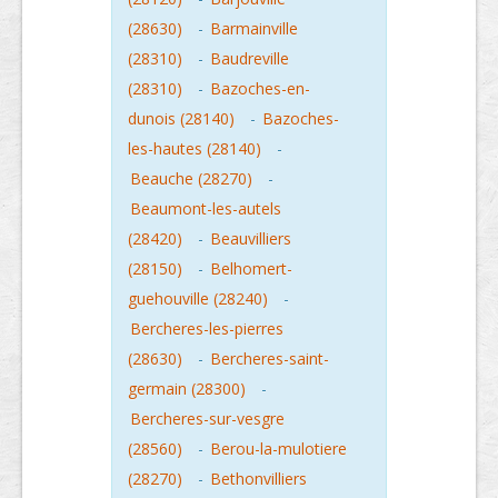
(28630)
-
Barmainville
(28310)
-
Baudreville
(28310)
-
Bazoches-en-
dunois (28140)
-
Bazoches-
les-hautes (28140)
-
Beauche (28270)
-
Beaumont-les-autels
(28420)
-
Beauvilliers
(28150)
-
Belhomert-
guehouville (28240)
-
Bercheres-les-pierres
(28630)
-
Bercheres-saint-
germain (28300)
-
Bercheres-sur-vesgre
(28560)
-
Berou-la-mulotiere
(28270)
-
Bethonvilliers