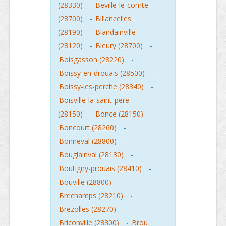
(28330)
-
Beville-le-comte
(28700)
-
Billancelles
(28190)
-
Blandainville
(28120)
-
Bleury (28700)
-
Boisgasson (28220)
-
Boissy-en-drouais (28500)
-
Boissy-les-perche (28340)
-
Boisville-la-saint-pere
(28150)
-
Bonce (28150)
-
Boncourt (28260)
-
Bonneval (28800)
-
Bouglainval (28130)
-
Boutigny-prouais (28410)
-
Bouville (28800)
-
Brechamps (28210)
-
Brezolles (28270)
-
Briconville (28300)
-
Brou