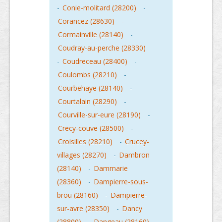
-
Conie-molitard (28200)
-
Corancez (28630)
-
Cormainville (28140)
-
Coudray-au-perche (28330)
-
Coudreceau (28400)
-
Coulombs (28210)
-
Courbehaye (28140)
-
Courtalain (28290)
-
Courville-sur-eure (28190)
-
Crecy-couve (28500)
-
Croisilles (28210)
-
Crucey-
villages (28270)
-
Dambron
(28140)
-
Dammarie
(28360)
-
Dampierre-sous-
brou (28160)
-
Dampierre-
sur-avre (28350)
-
Dancy
(28800)
-
Dangeau (28160)