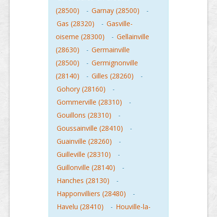
(28500)
-
Garnay (28500)
-
Gas (28320)
-
Gasville-
oiseme (28300)
-
Gellainville
(28630)
-
Germainville
(28500)
-
Germignonville
(28140)
-
Gilles (28260)
-
Gohory (28160)
-
Gommerville (28310)
-
Gouillons (28310)
-
Goussainville (28410)
-
Guainville (28260)
-
Guilleville (28310)
-
Guillonville (28140)
-
Hanches (28130)
-
Happonvilliers (28480)
-
Havelu (28410)
-
Houville-la-