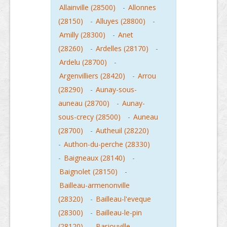
Allainville (28500)
-
Allonnes
(28150)
-
Alluyes (28800)
-
Amilly (28300)
-
Anet
(28260)
-
Ardelles (28170)
-
Ardelu (28700)
-
Argenvilliers (28420)
-
Arrou
(28290)
-
Aunay-sous-
auneau (28700)
-
Aunay-
sous-crecy (28500)
-
Auneau
(28700)
-
Autheuil (28220)
-
Authon-du-perche (28330)
-
Baigneaux (28140)
-
Baignolet (28150)
-
Bailleau-armenonville
(28320)
-
Bailleau-l'eveque
(28300)
-
Bailleau-le-pin
(28120)
-
Barjouville