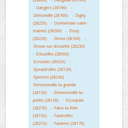
-
Dangers (28190)
-
Denonville (28700)
-
Digny
(28250)
-
Donnemain-saint-
mames (28200)
-
Douy
(28220)
-
Dreux (28100)
-
Droue-sur-drouette (28230)
-
Ecluzelles (28500)
-
Ecrosnes (28320)
-
Epeautrolles (28120)
-
Epernon (28230)
-
Ermenonville-la-grande
(28120)
-
Ermenonville-la-
petite (28120)
-
Escorpain
(28270)
-
Fains-la-folie
(28150)
-
Faverolles
(28210)
-
Favieres (28170)