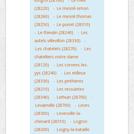
longroi (28700)
-
Le mee
(28220)
-
Le mesnil-simon
(28260)
-
Le mesnil-thomas
(28250)
-
Le puiset (28310)
-
Le thieulin (28240)
-
Les
autels-villevillon (28330)
-
Les chatelets (28270)
-
Les
chatelliers-notre-dame
(28120)
-
Les corvees-les-
yys (28240)
-
Les etilleux
(28330)
-
Les pinthieres
(28210)
-
Les ressuintes
(28340)
-
Lethuin (28700)
-
Levainville (28700)
-
Leves
(28300)
-
Levesville-la-
chenard (28310)
-
Logron
(28200)
-
Loigny-la-bataille