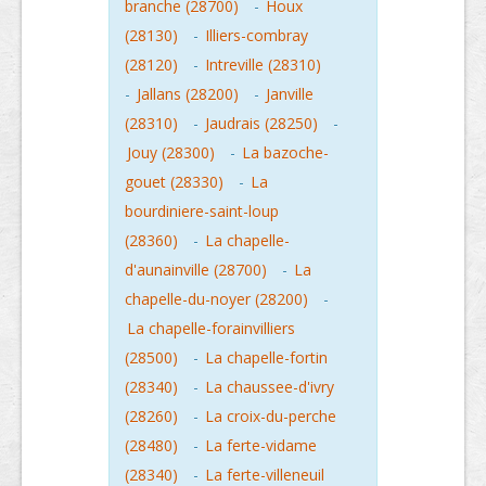
branche (28700)
-
Houx
(28130)
-
Illiers-combray
(28120)
-
Intreville (28310)
-
Jallans (28200)
-
Janville
(28310)
-
Jaudrais (28250)
-
Jouy (28300)
-
La bazoche-
gouet (28330)
-
La
bourdiniere-saint-loup
(28360)
-
La chapelle-
d'aunainville (28700)
-
La
chapelle-du-noyer (28200)
-
La chapelle-forainvilliers
(28500)
-
La chapelle-fortin
(28340)
-
La chaussee-d'ivry
(28260)
-
La croix-du-perche
(28480)
-
La ferte-vidame
(28340)
-
La ferte-villeneuil