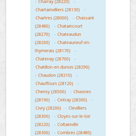
-
Charray (28220)
-
Chartainvilliers (28130)
-
Chartres (28000)
-
Chassant
(28480)
-
Chataincourt
(28270)
-
Chateaudun
(28200)
-
Chateauneuf-en-
thymerais (28170)
-
Chatenay (28700)
-
Chatillon-en-dunois (28290)
-
Chaudon (28210)
-
Chauffours (28120)
-
Cherisy (28500)
-
Chuisnes
(28190)
-
Cintray (28300)
-
Civry (28200)
-
Clevilliers
(28300)
-
Cloyes-sur-le-loir
(28220)
-
Coltainville
(28300)
-
Combres (28480)