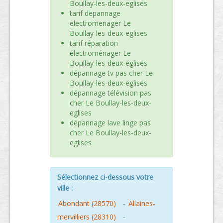
Boullay-les-deux-eglises
tarif depannage
electromenager Le
Boullay-les-deux-eglises
tarif réparation
électroménager Le
Boullay-les-deux-eglises
dépannage tv pas cher Le
Boullay-les-deux-eglises
dépannage télévision pas
cher Le Boullay-les-deux-
eglises
dépannage lave linge pas
cher Le Boullay-les-deux-
eglises
Sélectionnez ci-dessous votre
ville :
Abondant (28570)
-
Allaines-
mervilliers (28310)
-