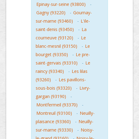
Epinay-sur-seine (93800)
-
Gagny (93220)
-
Gournay-
sur-marne (93460)
-
L'ile-
saint-denis (93450)
-
La
courneuve (93120)
-
Le
blanc-mesnil (93150)
-
Le
bourget (93350)
-
Le pre-
saint-gervais (93310)
-
Le
raincy (93340)
-
Les lilas
(93260)
-
Les pavillons-
sous-bois (93320)
-
Livry-
gargan (93190)
-
Montfermeil (93370)
-
Montreuil (93100)
-
Neuilly-
plaisance (93360)
-
Neuilly-
sur-marne (93330)
-
Noisy-
le-grand (93160)
-
Noisy-le-