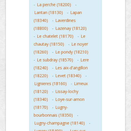
-
La perche (18200)
-
Lantan (18130)
-
Lapan
(18340)
-
Laverdines
(18800)
-
Lazenay (18120)
-
Le chatelet (18170)
-
Le
chautay (18150)
-
Le noyer
(18260)
-
Le pondy (18210)
-
Le subdray (18570)
-
Lere
(18240)
-
Les aix-d'angillon
(18220)
-
Levet (18340)
-
Lignieres (18160)
-
Limeux
(18120)
-
Lissay-lochy
(18340)
-
Loye-sur-arnon
(18170)
-
Lugny-
bourbonnais (18350)
-
Lugny-champagne (18140)
-
Lunery (18400)
-
Lury-sur-