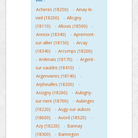
Acheres (18250)
-
Ainay-le-
vieil (18200)
-
Allogny
(18110)
-
Allouis (18500)
-
Annoix (18340)
-
Apremont-
sur-allier (18150)
-
Arcay
(18340)
-
Arcomps (18200)
-
Ardenais (18170)
-
Argent-
sur-sauldre (18410)
-
Argenvieres (18140)
-
Arpheuilles (18200)
-
Assigny (18260)
-
Aubigny-
sur-nere (18700)
-
Aubinges
(18220)
-
Augy-sur-aubois
(18600)
-
Avord (18520)
-
Azy (18220)
-
Bannay
(18300)
-
Bannegon