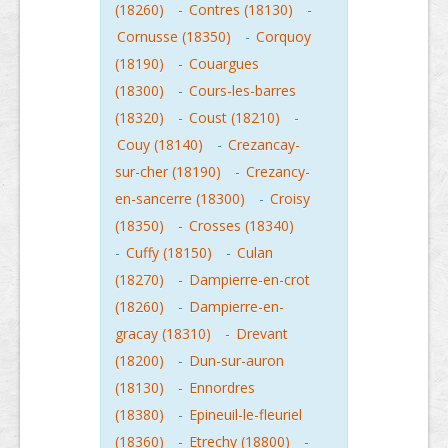
(18260)
-
Contres (18130)
-
Cornusse (18350)
-
Corquoy
(18190)
-
Couargues
(18300)
-
Cours-les-barres
(18320)
-
Coust (18210)
-
Couy (18140)
-
Crezancay-
sur-cher (18190)
-
Crezancy-
en-sancerre (18300)
-
Croisy
(18350)
-
Crosses (18340)
-
Cuffy (18150)
-
Culan
(18270)
-
Dampierre-en-crot
(18260)
-
Dampierre-en-
gracay (18310)
-
Drevant
(18200)
-
Dun-sur-auron
(18130)
-
Ennordres
(18380)
-
Epineuil-le-fleuriel
(18360)
-
Etrechy (18800)
-