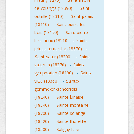
maur (18270)
-
Saint-michel-
de-volangis (18390)
-
Saint-
outrille (18310)
-
Saint-palais
(18110)
-
Saint-pierre-les-
bois (18170)
-
Saint-pierre-
les-etieux (18210)
-
Saint-
priest-la-marche (18370)
-
Saint-satur (18300)
-
Saint-
saturnin (18370)
-
Saint-
symphorien (18190)
-
Saint-
vitte (18360)
-
Sainte-
gemme-en-sancerrois
(18240)
-
Sainte-lunaise
(18340)
-
Sainte-montaine
(18700)
-
Sainte-solange
(18220)
-
Sainte-thorette
(18500)
-
Saligny-le-vif