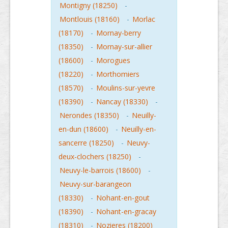
Montigny (18250)
-
Montlouis (18160)
-
Morlac
(18170)
-
Mornay-berry
(18350)
-
Mornay-sur-allier
(18600)
-
Morogues
(18220)
-
Morthomiers
(18570)
-
Moulins-sur-yevre
(18390)
-
Nancay (18330)
-
Nerondes (18350)
-
Neuilly-
en-dun (18600)
-
Neuilly-en-
sancerre (18250)
-
Neuvy-
deux-clochers (18250)
-
Neuvy-le-barrois (18600)
-
Neuvy-sur-barangeon
(18330)
-
Nohant-en-gout
(18390)
-
Nohant-en-gracay
(18310)
-
Nozieres (18200)