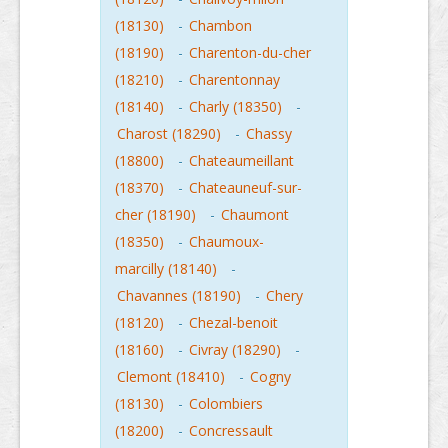
(18130)
-
Chambon
(18190)
-
Charenton-du-cher
(18210)
-
Charentonnay
(18140)
-
Charly (18350)
-
Charost (18290)
-
Chassy
(18800)
-
Chateaumeillant
(18370)
-
Chateauneuf-sur-
cher (18190)
-
Chaumont
(18350)
-
Chaumoux-
marcilly (18140)
-
Chavannes (18190)
-
Chery
(18120)
-
Chezal-benoit
(18160)
-
Civray (18290)
-
Clemont (18410)
-
Cogny
(18130)
-
Colombiers
(18200)
-
Concressault