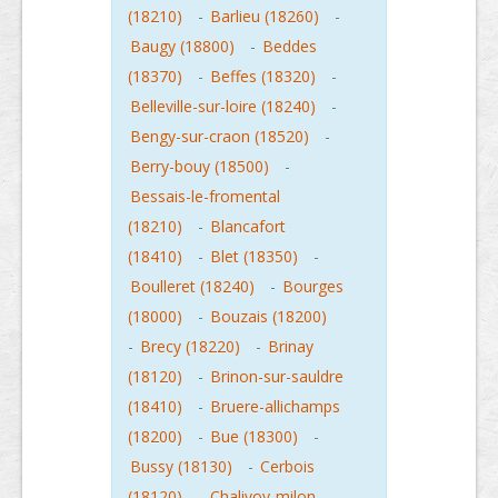
(18210)
-
Barlieu (18260)
-
Baugy (18800)
-
Beddes
(18370)
-
Beffes (18320)
-
Belleville-sur-loire (18240)
-
Bengy-sur-craon (18520)
-
Berry-bouy (18500)
-
Bessais-le-fromental
(18210)
-
Blancafort
(18410)
-
Blet (18350)
-
Boulleret (18240)
-
Bourges
(18000)
-
Bouzais (18200)
-
Brecy (18220)
-
Brinay
(18120)
-
Brinon-sur-sauldre
(18410)
-
Bruere-allichamps
(18200)
-
Bue (18300)
-
Bussy (18130)
-
Cerbois
(18120)
-
Chalivoy-milon