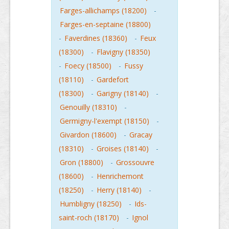
Farges-allichamps (18200)
-
Farges-en-septaine (18800)
-
Faverdines (18360)
-
Feux
(18300)
-
Flavigny (18350)
-
Foecy (18500)
-
Fussy
(18110)
-
Gardefort
(18300)
-
Garigny (18140)
-
Genouilly (18310)
-
Germigny-l'exempt (18150)
-
Givardon (18600)
-
Gracay
(18310)
-
Groises (18140)
-
Gron (18800)
-
Grossouvre
(18600)
-
Henrichemont
(18250)
-
Herry (18140)
-
Humbligny (18250)
-
Ids-
saint-roch (18170)
-
Ignol