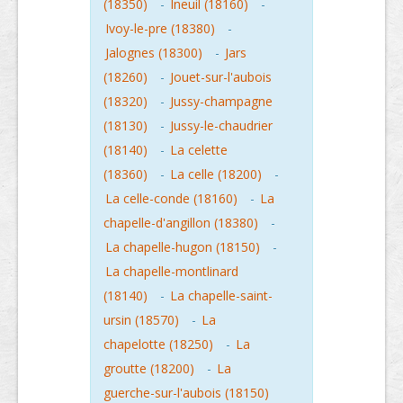
(18350)
-
Ineuil (18160)
-
Ivoy-le-pre (18380)
-
Jalognes (18300)
-
Jars
(18260)
-
Jouet-sur-l'aubois
(18320)
-
Jussy-champagne
(18130)
-
Jussy-le-chaudrier
(18140)
-
La celette
(18360)
-
La celle (18200)
-
La celle-conde (18160)
-
La
chapelle-d'angillon (18380)
-
La chapelle-hugon (18150)
-
La chapelle-montlinard
(18140)
-
La chapelle-saint-
ursin (18570)
-
La
chapelotte (18250)
-
La
groutte (18200)
-
La
guerche-sur-l'aubois (18150)