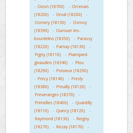
-
Oizon (18700)
-
Orcenais
(18200)
-
Orval (18200)
-
Osmery (18130)
-
Osmoy
(18390)
-
Ourouer-les-
bourdelins (18350)
-
Parassy
(18220)
-
Parnay (18130)
-
Pigny (18110)
-
Plaimpied-
givaudins (18340)
-
Plou
(18290)
-
Poisieux (18290)
-
Precy (18140)
-
Presly
(18380)
-
Preuilly (18120)
-
Preveranges (18370)
-
Primelles (18400)
-
Quantilly
(18110)
-
Quincy (18120)
-
Raymond (18130)
-
Reigny
(18270)
-
Rezay (18170)
-