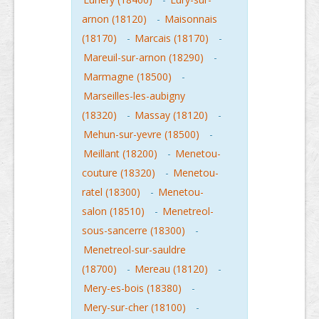
arnon (18120)
-
Maisonnais
(18170)
-
Marcais (18170)
-
Mareuil-sur-arnon (18290)
-
Marmagne (18500)
-
Marseilles-les-aubigny
(18320)
-
Massay (18120)
-
Mehun-sur-yevre (18500)
-
Meillant (18200)
-
Menetou-
couture (18320)
-
Menetou-
ratel (18300)
-
Menetou-
salon (18510)
-
Menetreol-
sous-sancerre (18300)
-
Menetreol-sur-sauldre
(18700)
-
Mereau (18120)
-
Mery-es-bois (18380)
-
Mery-sur-cher (18100)
-