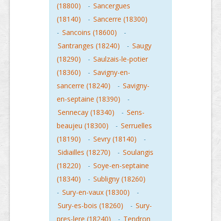
(18800)
-
Sancergues
(18140)
-
Sancerre (18300)
-
Sancoins (18600)
-
Santranges (18240)
-
Saugy
(18290)
-
Saulzais-le-potier
(18360)
-
Savigny-en-
sancerre (18240)
-
Savigny-
en-septaine (18390)
-
Sennecay (18340)
-
Sens-
beaujeu (18300)
-
Serruelles
(18190)
-
Sevry (18140)
-
Sidiailles (18270)
-
Soulangis
(18220)
-
Soye-en-septaine
(18340)
-
Subligny (18260)
-
Sury-en-vaux (18300)
-
Sury-es-bois (18260)
-
Sury-
pres-lere (18240)
-
Tendron