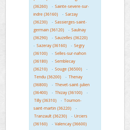
(36260)
-
Sainte-severe-sur-
indre (36160)
-
Sarzay
(36230)
-
Sassierges-saint-
germain (36120)
-
Saulnay
(36290)
-
Sauzelles (36220)
-
Sazeray (36160)
-
Segry
(36100)
-
Selles-sur-nahon
(36180)
-
Semblecay
(36210)
-
Souge (36500)
-
Tendu (36200)
-
Thenay
(36800)
-
Thevet-saint-julien
(36400)
-
Thizay (36100)
-
Tilly (36310)
-
Tournon-
saint-martin (36220)
-
Tranzault (36230)
-
Urciers
(36160)
-
Valencay (36600)