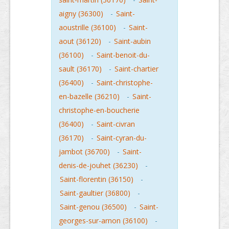
aigny (36300)
-
Saint-
aoustrille (36100)
-
Saint-
aout (36120)
-
Saint-aubin
(36100)
-
Saint-benoit-du-
sault (36170)
-
Saint-chartier
(36400)
-
Saint-christophe-
en-bazelle (36210)
-
Saint-
christophe-en-boucherie
(36400)
-
Saint-civran
(36170)
-
Saint-cyran-du-
jambot (36700)
-
Saint-
denis-de-jouhet (36230)
-
Saint-florentin (36150)
-
Saint-gaultier (36800)
-
Saint-genou (36500)
-
Saint-
georges-sur-arnon (36100)
-