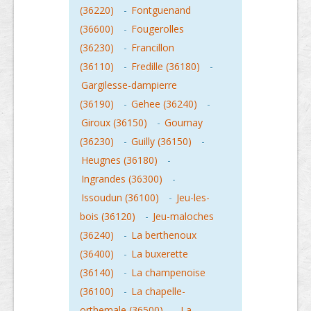
(36220)
-
Fontguenand
(36600)
-
Fougerolles
(36230)
-
Francillon
(36110)
-
Fredille (36180)
-
Gargilesse-dampierre
(36190)
-
Gehee (36240)
-
Giroux (36150)
-
Gournay
(36230)
-
Guilly (36150)
-
Heugnes (36180)
-
Ingrandes (36300)
-
Issoudun (36100)
-
Jeu-les-
bois (36120)
-
Jeu-maloches
(36240)
-
La berthenoux
(36400)
-
La buxerette
(36140)
-
La champenoise
(36100)
-
La chapelle-
orthemale (36500)
-
La