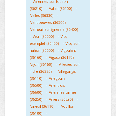
-
Varennes-sur-fouzon
(36210)
-
Vatan (36150)
-
Velles (36330)
-
Vendoeuvres (36500)
-
Verneuil-sur-igneraie (36400)
-
Veuil (36600)
-
Vicq-
exemplet (36400)
-
Vicq-sur-
nahon (36600)
-
Vigoulant
(36160)
-
Vigoux (36170)
-
Vijon (36160)
-
Villedieu-sur-
indre (36320)
-
Villegongis
(36110)
-
Villegouin
(36500)
-
Villentrois
(36600)
-
Villers-les-ormes
(36250)
-
Villiers (36290)
-
Vineuil (36110)
-
Vouillon
(36100)
-