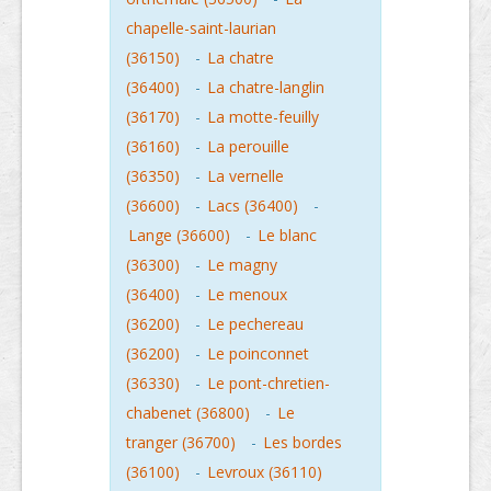
chapelle-saint-laurian
(36150)
-
La chatre
(36400)
-
La chatre-langlin
(36170)
-
La motte-feuilly
(36160)
-
La perouille
(36350)
-
La vernelle
(36600)
-
Lacs (36400)
-
Lange (36600)
-
Le blanc
(36300)
-
Le magny
(36400)
-
Le menoux
(36200)
-
Le pechereau
(36200)
-
Le poinconnet
(36330)
-
Le pont-chretien-
chabenet (36800)
-
Le
tranger (36700)
-
Les bordes
(36100)
-
Levroux (36110)