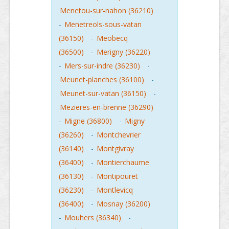
Menetou-sur-nahon (36210)
-
Menetreols-sous-vatan
(36150)
-
Meobecq
(36500)
-
Merigny (36220)
-
Mers-sur-indre (36230)
-
Meunet-planches (36100)
-
Meunet-sur-vatan (36150)
-
Mezieres-en-brenne (36290)
-
Migne (36800)
-
Migny
(36260)
-
Montchevrier
(36140)
-
Montgivray
(36400)
-
Montierchaume
(36130)
-
Montipouret
(36230)
-
Montlevicq
(36400)
-
Mosnay (36200)
-
Mouhers (36340)
-