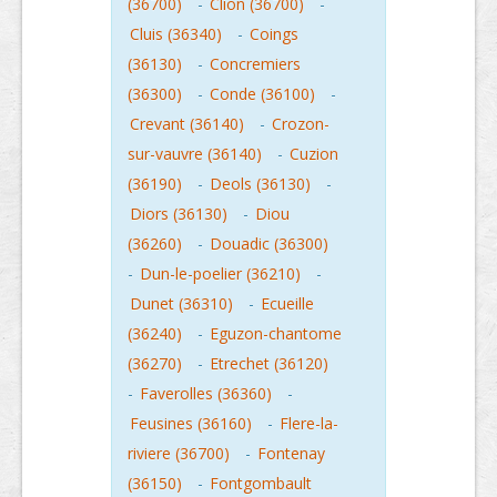
(36700)
-
Clion (36700)
-
Cluis (36340)
-
Coings
(36130)
-
Concremiers
(36300)
-
Conde (36100)
-
Crevant (36140)
-
Crozon-
sur-vauvre (36140)
-
Cuzion
(36190)
-
Deols (36130)
-
Diors (36130)
-
Diou
(36260)
-
Douadic (36300)
-
Dun-le-poelier (36210)
-
Dunet (36310)
-
Ecueille
(36240)
-
Eguzon-chantome
(36270)
-
Etrechet (36120)
-
Faverolles (36360)
-
Feusines (36160)
-
Flere-la-
riviere (36700)
-
Fontenay
(36150)
-
Fontgombault