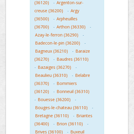
(36120)
-
Argenton-sur-
creuse (36200)
-
Argy
(36500)
-
Arpheuilles
(36700)
-
Arthon (36330)
-
Azay-le-ferron (36290)
-
Badecon-le-pin (36200)
-
Bagneux (36210)
-
Baraize
(36270)
-
Baudres (36110)
-
Bazaiges (36270)
-
Beaulieu (36310)
-
Belabre
(36370)
-
Bommiers
(36120)
-
Bonneuil (36310)
-
Bouesse (36200)
-
Bouges-le-chateau (36110)
-
Bretagne (36110)
-
Briantes
(36400)
-
Brion (36110)
-
Brives (36100)
-
Buxeuil