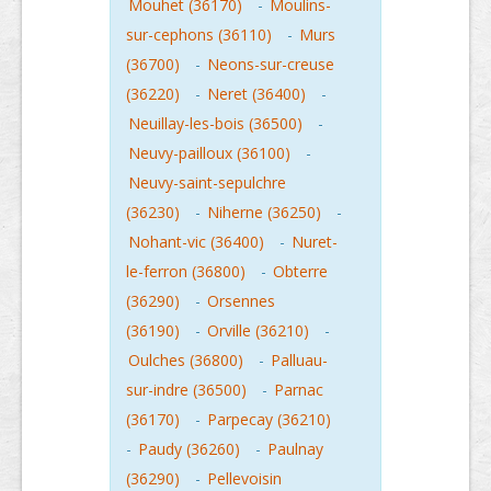
Mouhet (36170)
-
Moulins-
sur-cephons (36110)
-
Murs
(36700)
-
Neons-sur-creuse
(36220)
-
Neret (36400)
-
Neuillay-les-bois (36500)
-
Neuvy-pailloux (36100)
-
Neuvy-saint-sepulchre
(36230)
-
Niherne (36250)
-
Nohant-vic (36400)
-
Nuret-
le-ferron (36800)
-
Obterre
(36290)
-
Orsennes
(36190)
-
Orville (36210)
-
Oulches (36800)
-
Palluau-
sur-indre (36500)
-
Parnac
(36170)
-
Parpecay (36210)
-
Paudy (36260)
-
Paulnay
(36290)
-
Pellevoisin