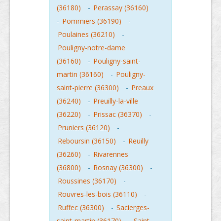
(36180)
-
Perassay (36160)
-
Pommiers (36190)
-
Poulaines (36210)
-
Pouligny-notre-dame
(36160)
-
Pouligny-saint-
martin (36160)
-
Pouligny-
saint-pierre (36300)
-
Preaux
(36240)
-
Preuilly-la-ville
(36220)
-
Prissac (36370)
-
Pruniers (36120)
-
Reboursin (36150)
-
Reuilly
(36260)
-
Rivarennes
(36800)
-
Rosnay (36300)
-
Roussines (36170)
-
Rouvres-les-bois (36110)
-
Ruffec (36300)
-
Sacierges-
saint-martin (36170)
-
Saint-