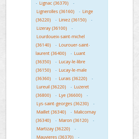
-
Lignac (36370)
-
Lignerolles (36160)
-
Linge
(36220)
-
Liniez (36150)
-
Lizeray (36100)
-
Lourdoueix-saint-michel
(36140)
-
Lourouer-saint-
laurent (36400)
-
Luant
(36350)
-
Lucay-le-libre
(36150)
-
Lucay-le-male
(36360)
-
Lurais (36220)
-
Lureuil (36220)
-
Luzeret
(36800)
-
Lye (36600)
-
Lys-saint-georges (36230)
-
Maillet (36340)
-
Malicornay
(36340)
-
Maron (36120)
-
Martizay (36220)
-
Mauvieres (36370)
-