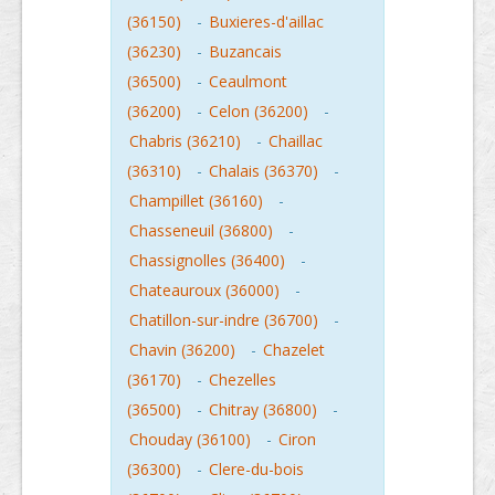
(36150)
-
Buxieres-d'aillac
(36230)
-
Buzancais
(36500)
-
Ceaulmont
(36200)
-
Celon (36200)
-
Chabris (36210)
-
Chaillac
(36310)
-
Chalais (36370)
-
Champillet (36160)
-
Chasseneuil (36800)
-
Chassignolles (36400)
-
Chateauroux (36000)
-
Chatillon-sur-indre (36700)
-
Chavin (36200)
-
Chazelet
(36170)
-
Chezelles
(36500)
-
Chitray (36800)
-
Chouday (36100)
-
Ciron
(36300)
-
Clere-du-bois