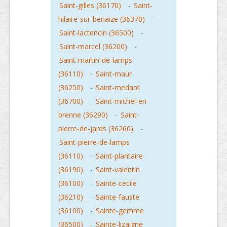
Saint-gilles (36170)
-
Saint-
hilaire-sur-benaize (36370)
-
Saint-lactencin (36500)
-
Saint-marcel (36200)
-
Saint-martin-de-lamps
(36110)
-
Saint-maur
(36250)
-
Saint-medard
(36700)
-
Saint-michel-en-
brenne (36290)
-
Saint-
pierre-de-jards (36260)
-
Saint-pierre-de-lamps
(36110)
-
Saint-plantaire
(36190)
-
Saint-valentin
(36100)
-
Sainte-cecile
(36210)
-
Sainte-fauste
(36100)
-
Sainte-gemme
(36500)
-
Sainte-lizaigne