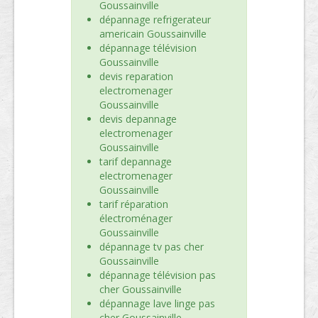
Goussainville
dépannage refrigerateur
americain Goussainville
dépannage télévision
Goussainville
devis reparation
electromenager
Goussainville
devis depannage
electromenager
Goussainville
tarif depannage
electromenager
Goussainville
tarif réparation
électroménager
Goussainville
dépannage tv pas cher
Goussainville
dépannage télévision pas
cher Goussainville
dépannage lave linge pas
cher Goussainville