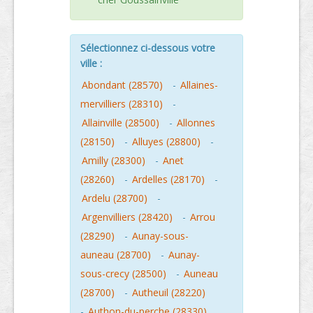
Sélectionnez ci-dessous votre
ville :
Abondant (28570)
-
Allaines-
mervilliers (28310)
-
Allainville (28500)
-
Allonnes
(28150)
-
Alluyes (28800)
-
Amilly (28300)
-
Anet
(28260)
-
Ardelles (28170)
-
Ardelu (28700)
-
Argenvilliers (28420)
-
Arrou
(28290)
-
Aunay-sous-
auneau (28700)
-
Aunay-
sous-crecy (28500)
-
Auneau
(28700)
-
Autheuil (28220)
-
Authon-du-perche (28330)