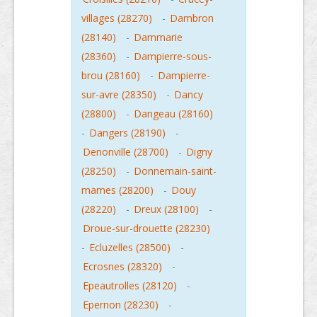
villages (28270)
-
Dambron
(28140)
-
Dammarie
(28360)
-
Dampierre-sous-
brou (28160)
-
Dampierre-
sur-avre (28350)
-
Dancy
(28800)
-
Dangeau (28160)
-
Dangers (28190)
-
Denonville (28700)
-
Digny
(28250)
-
Donnemain-saint-
mames (28200)
-
Douy
(28220)
-
Dreux (28100)
-
Droue-sur-drouette (28230)
-
Ecluzelles (28500)
-
Ecrosnes (28320)
-
Epeautrolles (28120)
-
Epernon (28230)
-