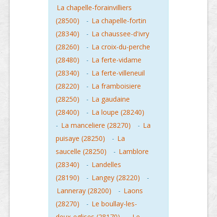
La chapelle-forainvilliers
(28500)
-
La chapelle-fortin
(28340)
-
La chaussee-d'ivry
(28260)
-
La croix-du-perche
(28480)
-
La ferte-vidame
(28340)
-
La ferte-villeneuil
(28220)
-
La framboisiere
(28250)
-
La gaudaine
(28400)
-
La loupe (28240)
-
La manceliere (28270)
-
La
puisaye (28250)
-
La
saucelle (28250)
-
Lamblore
(28340)
-
Landelles
(28190)
-
Langey (28220)
-
Lanneray (28200)
-
Laons
(28270)
-
Le boullay-les-
deux-eglises (28170)
-
Le