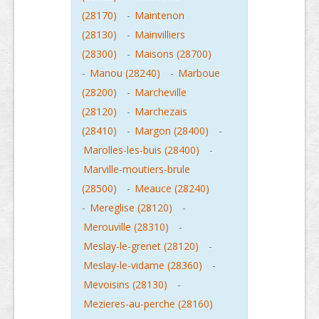
(28170)
-
Maintenon
(28130)
-
Mainvilliers
(28300)
-
Maisons (28700)
-
Manou (28240)
-
Marboue
(28200)
-
Marcheville
(28120)
-
Marchezais
(28410)
-
Margon (28400)
-
Marolles-les-buis (28400)
-
Marville-moutiers-brule
(28500)
-
Meauce (28240)
-
Mereglise (28120)
-
Merouville (28310)
-
Meslay-le-grenet (28120)
-
Meslay-le-vidame (28360)
-
Mevoisins (28130)
-
Mezieres-au-perche (28160)