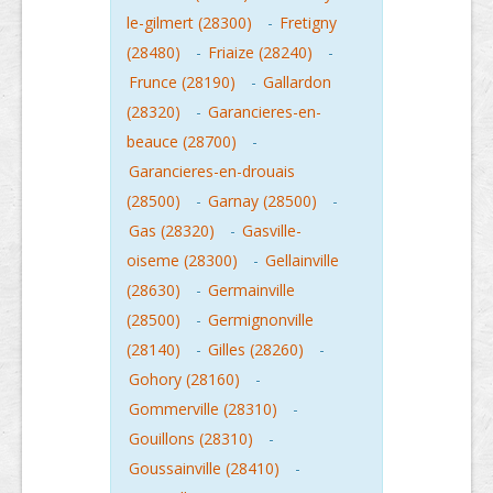
le-gilmert (28300)
-
Fretigny
(28480)
-
Friaize (28240)
-
Frunce (28190)
-
Gallardon
(28320)
-
Garancieres-en-
beauce (28700)
-
Garancieres-en-drouais
(28500)
-
Garnay (28500)
-
Gas (28320)
-
Gasville-
oiseme (28300)
-
Gellainville
(28630)
-
Germainville
(28500)
-
Germignonville
(28140)
-
Gilles (28260)
-
Gohory (28160)
-
Gommerville (28310)
-
Gouillons (28310)
-
Goussainville (28410)
-