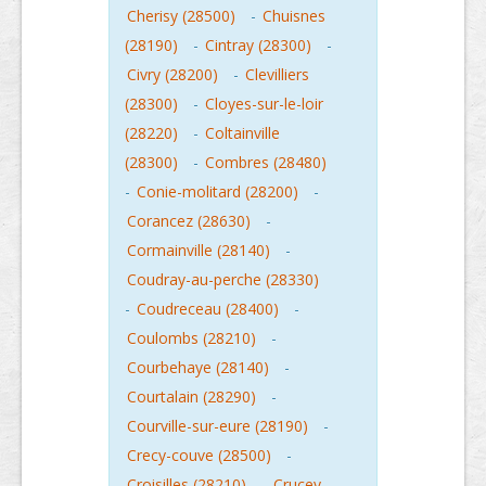
Cherisy (28500)
-
Chuisnes
(28190)
-
Cintray (28300)
-
Civry (28200)
-
Clevilliers
(28300)
-
Cloyes-sur-le-loir
(28220)
-
Coltainville
(28300)
-
Combres (28480)
-
Conie-molitard (28200)
-
Corancez (28630)
-
Cormainville (28140)
-
Coudray-au-perche (28330)
-
Coudreceau (28400)
-
Coulombs (28210)
-
Courbehaye (28140)
-
Courtalain (28290)
-
Courville-sur-eure (28190)
-
Crecy-couve (28500)
-
Croisilles (28210)
-
Crucey-