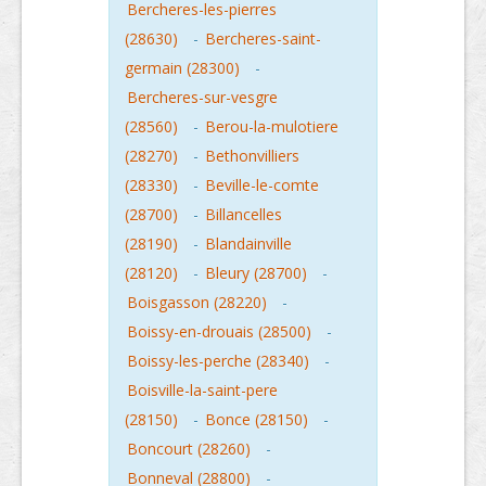
Bercheres-les-pierres
(28630)
-
Bercheres-saint-
germain (28300)
-
Bercheres-sur-vesgre
(28560)
-
Berou-la-mulotiere
(28270)
-
Bethonvilliers
(28330)
-
Beville-le-comte
(28700)
-
Billancelles
(28190)
-
Blandainville
(28120)
-
Bleury (28700)
-
Boisgasson (28220)
-
Boissy-en-drouais (28500)
-
Boissy-les-perche (28340)
-
Boisville-la-saint-pere
(28150)
-
Bonce (28150)
-
Boncourt (28260)
-
Bonneval (28800)
-