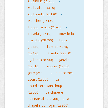
Guainville (28260)
-
Guilleville (28310)
-
Guillonville (28140)
-
Hanches (28130)
-
Happonvilliers (28480)
-
Havelu (28410)
-
Houville-la-
branche (28700)
-
Houx
(28130)
-
Illiers-combray
(28120)
-
Intreville (28310)
-
Jallans (28200)
-
Janville
(28310)
-
Jaudrais (28250)
-
Jouy (28300)
-
La bazoche-
gouet (28330)
-
La
bourdiniere-saint-loup
(28360)
-
La chapelle-
d'aunainville (28700)
-
La
chapelle-du-noyer (28200)
-