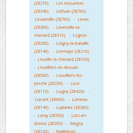
(28210)
-
Les ressuintes
(28340)
-
Lethuin (28700)
-
Levainville (28700)
-
Leves
(28300)
-
Levesville-la-
chenard (28310)
-
Logron
(28200)
-
Loigny-la-bataille
(28140)
-
Lormaye (28210)
-
Louville-la-chenard (28150)
-
Louvilliers-en-drouais
(28500)
-
Louvilliers-les-
perche (28250)
-
Luce
(28110)
-
Luigny (28420)
-
Luisant (28600)
-
Lumeau
(28140)
-
Luplante (28360)
-
Luray (28500)
-
Lutz-en-
dunois (28200)
-
Magny
(28120)
-
Maillebois