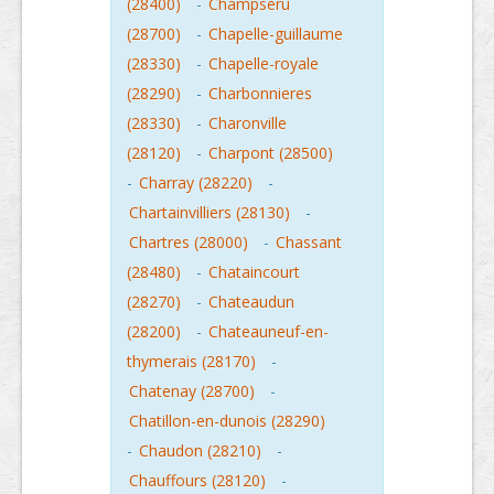
(28400)
-
Champseru
(28700)
-
Chapelle-guillaume
(28330)
-
Chapelle-royale
(28290)
-
Charbonnieres
(28330)
-
Charonville
(28120)
-
Charpont (28500)
-
Charray (28220)
-
Chartainvilliers (28130)
-
Chartres (28000)
-
Chassant
(28480)
-
Chataincourt
(28270)
-
Chateaudun
(28200)
-
Chateauneuf-en-
thymerais (28170)
-
Chatenay (28700)
-
Chatillon-en-dunois (28290)
-
Chaudon (28210)
-
Chauffours (28120)
-