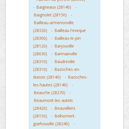
-
Baigneaux (28140)
-
Baignolet (28150)
-
Bailleau-armenonville
(28320)
-
Bailleau-l'eveque
(28300)
-
Bailleau-le-pin
(28120)
-
Barjouville
(28630)
-
Barmainville
(28310)
-
Baudreville
(28310)
-
Bazoches-en-
dunois (28140)
-
Bazoches-
les-hautes (28140)
-
Beauche (28270)
-
Beaumont-les-autels
(28420)
-
Beauvilliers
(28150)
-
Belhomert-
guehouville (28240)
-