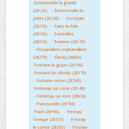
Ermenonville-la-grande
(28120)
-
Ermenonville-la-
petite (28120)
-
Escorpain
(28270)
-
Fains-la-folie
(28150)
-
Faverolles
(28210)
-
Favieres (28170)
-
Fessanvilliers-mattanvilliers
(28270)
-
Flacey (28800)
-
Fontaine-la-guyon (28190)
-
Fontaine-les-ribouts (28170)
-
Fontaine-simon (28240)
-
Fontenay-sur-conie (28140)
-
Fontenay-sur-eure (28630)
-
Francourville (28700)
-
Fraze (28160)
-
Fresnay-
l'eveque (28310)
-
Fresnay-
le-comte (28360)
-
Fresnay-