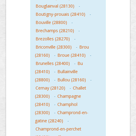
Bouglainval (28130)
-
Boutigny-prouais (28410)
-
Bouville (28800)
-
Brechamps (28210)
-
Brezolles (28270)
-
Briconville (28300)
-
Brou
(28160)
-
Broue (28410)
-
Brunelles (28400)
-
Bu
(28410)
-
Bullainville
(28800)
-
Bullou (28160)
-
Cernay (28120)
-
Challet
(28300)
-
Champagne
(28410)
-
Champhol
(28300)
-
Champrond-en-
gatine (28240)
-
Champrond-en-perchet