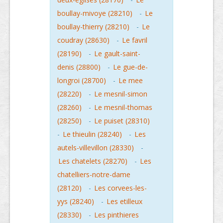
boullay-mivoye (28210)
-
Le
boullay-thierry (28210)
-
Le
coudray (28630)
-
Le favril
(28190)
-
Le gault-saint-
denis (28800)
-
Le gue-de-
longroi (28700)
-
Le mee
(28220)
-
Le mesnil-simon
(28260)
-
Le mesnil-thomas
(28250)
-
Le puiset (28310)
-
Le thieulin (28240)
-
Les
autels-villevillon (28330)
-
Les chatelets (28270)
-
Les
chatelliers-notre-dame
(28120)
-
Les corvees-les-
yys (28240)
-
Les etilleux
(28330)
-
Les pinthieres