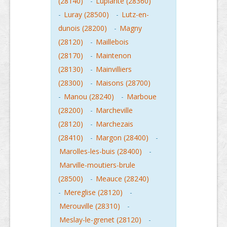
(28140)
-
Luplante (28360)
-
Luray (28500)
-
Lutz-en-
dunois (28200)
-
Magny
(28120)
-
Maillebois
(28170)
-
Maintenon
(28130)
-
Mainvilliers
(28300)
-
Maisons (28700)
-
Manou (28240)
-
Marboue
(28200)
-
Marcheville
(28120)
-
Marchezais
(28410)
-
Margon (28400)
-
Marolles-les-buis (28400)
-
Marville-moutiers-brule
(28500)
-
Meauce (28240)
-
Mereglise (28120)
-
Merouville (28310)
-
Meslay-le-grenet (28120)
-