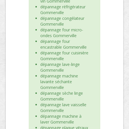
vin Gommerville
dépannage réfrigérateur
Gommerville
dépannage congélateur
Gommerville
dépannage four micro-
ondes Gommerville
dépannage four
encastrable Gommerville
dépannage four cuisinière
Gommerville
dépannage lave-linge
Gommerville
dépannage machine
lavante séchante
Gommerville
dépannage sèche linge
Gommerville
dépannage lave vaisselle
Gommerville
dépannage machine à
laver Gommerville
dépannage plaque vitraux