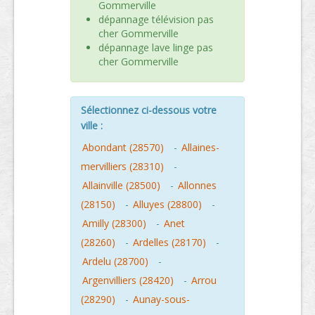
Gommerville
dépannage télévision pas
cher Gommerville
dépannage lave linge pas
cher Gommerville
Sélectionnez ci-dessous votre
ville :
Abondant (28570)
-
Allaines-
mervilliers (28310)
-
Allainville (28500)
-
Allonnes
(28150)
-
Alluyes (28800)
-
Amilly (28300)
-
Anet
(28260)
-
Ardelles (28170)
-
Ardelu (28700)
-
Argenvilliers (28420)
-
Arrou
(28290)
-
Aunay-sous-