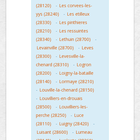
(28120)
-
Les corvees-les-
yys (28240)
-
Les etilleux
(28330)
-
Les pinthieres
(28210)
-
Les ressuintes
(28340)
-
Lethuin (28700)
-
Levainville (28700)
-
Leves
(28300)
-
Levesville-la-
chenard (28310)
-
Logron
(28200)
-
Loigny-la-bataille
(28140)
-
Lormaye (28210)
-
Louville-la-chenard (28150)
-
Louvilliers-en-drouais
(28500)
-
Louvilliers-les-
perche (28250)
-
Luce
(28110)
-
Luigny (28420)
-
Luisant (28600)
-
Lumeau