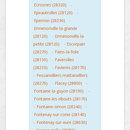
Ecrosnes (28320)
-
Epeautrolles (28120)
-
Epernon (28230)
-
Ermenonville-la-grande
(28120)
-
Ermenonville-la-
petite (28120)
-
Escorpain
(28270)
-
Fains-la-folie
(28150)
-
Faverolles
(28210)
-
Favieres (28170)
-
Fessanvilliers-mattanvilliers
(28270)
-
Flacey (28800)
-
Fontaine-la-guyon (28190)
-
Fontaine-les-ribouts (28170)
-
Fontaine-simon (28240)
-
Fontenay-sur-conie (28140)
-
Fontenay-sur-eure (28630)