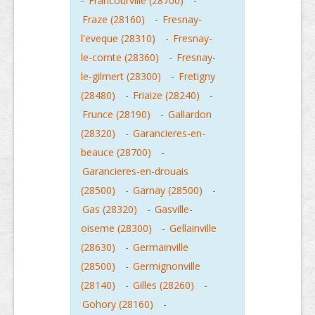
-
Francourville (28700)
-
Fraze (28160)
-
Fresnay-
l'eveque (28310)
-
Fresnay-
le-comte (28360)
-
Fresnay-
le-gilmert (28300)
-
Fretigny
(28480)
-
Friaize (28240)
-
Frunce (28190)
-
Gallardon
(28320)
-
Garancieres-en-
beauce (28700)
-
Garancieres-en-drouais
(28500)
-
Garnay (28500)
-
Gas (28320)
-
Gasville-
oiseme (28300)
-
Gellainville
(28630)
-
Germainville
(28500)
-
Germignonville
(28140)
-
Gilles (28260)
-
Gohory (28160)
-