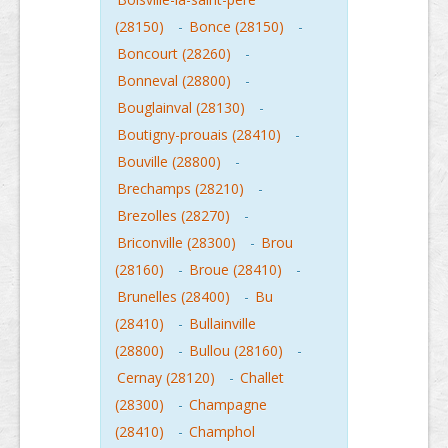
(28150)
-
Bonce (28150)
-
Boncourt (28260)
-
Bonneval (28800)
-
Bouglainval (28130)
-
Boutigny-prouais (28410)
-
Bouville (28800)
-
Brechamps (28210)
-
Brezolles (28270)
-
Briconville (28300)
-
Brou
(28160)
-
Broue (28410)
-
Brunelles (28400)
-
Bu
(28410)
-
Bullainville
(28800)
-
Bullou (28160)
-
Cernay (28120)
-
Challet
(28300)
-
Champagne
(28410)
-
Champhol