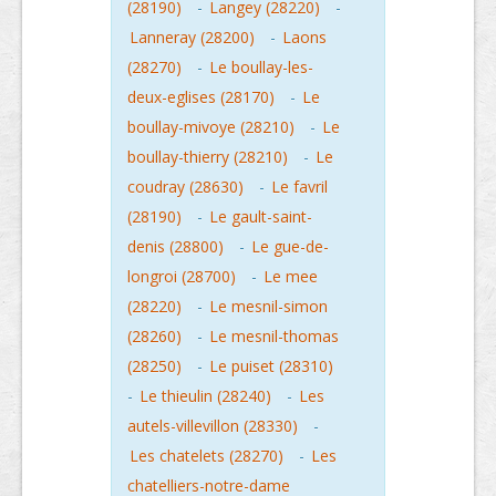
(28190)
-
Langey (28220)
-
Lanneray (28200)
-
Laons
(28270)
-
Le boullay-les-
deux-eglises (28170)
-
Le
boullay-mivoye (28210)
-
Le
boullay-thierry (28210)
-
Le
coudray (28630)
-
Le favril
(28190)
-
Le gault-saint-
denis (28800)
-
Le gue-de-
longroi (28700)
-
Le mee
(28220)
-
Le mesnil-simon
(28260)
-
Le mesnil-thomas
(28250)
-
Le puiset (28310)
-
Le thieulin (28240)
-
Les
autels-villevillon (28330)
-
Les chatelets (28270)
-
Les
chatelliers-notre-dame