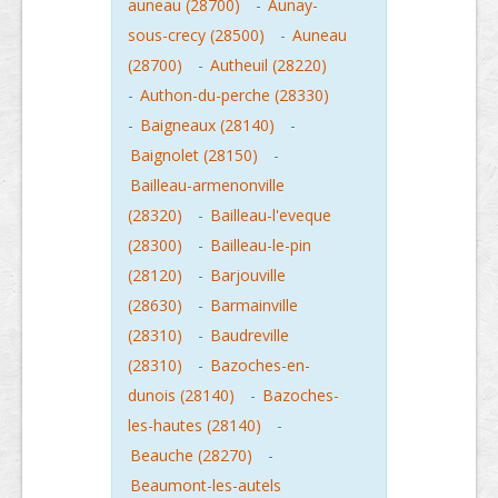
auneau (28700)
-
Aunay-
sous-crecy (28500)
-
Auneau
(28700)
-
Autheuil (28220)
-
Authon-du-perche (28330)
-
Baigneaux (28140)
-
Baignolet (28150)
-
Bailleau-armenonville
(28320)
-
Bailleau-l'eveque
(28300)
-
Bailleau-le-pin
(28120)
-
Barjouville
(28630)
-
Barmainville
(28310)
-
Baudreville
(28310)
-
Bazoches-en-
dunois (28140)
-
Bazoches-
les-hautes (28140)
-
Beauche (28270)
-
Beaumont-les-autels