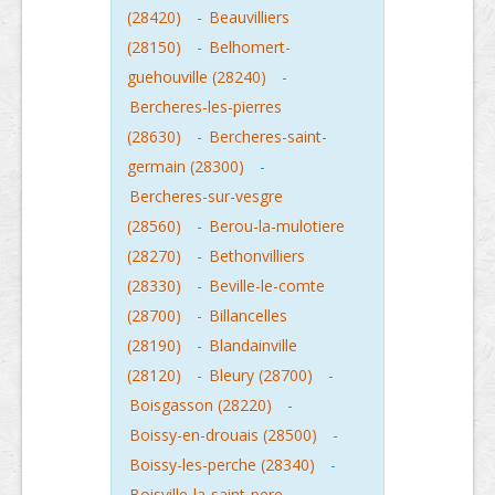
(28420)
-
Beauvilliers
(28150)
-
Belhomert-
guehouville (28240)
-
Bercheres-les-pierres
(28630)
-
Bercheres-saint-
germain (28300)
-
Bercheres-sur-vesgre
(28560)
-
Berou-la-mulotiere
(28270)
-
Bethonvilliers
(28330)
-
Beville-le-comte
(28700)
-
Billancelles
(28190)
-
Blandainville
(28120)
-
Bleury (28700)
-
Boisgasson (28220)
-
Boissy-en-drouais (28500)
-
Boissy-les-perche (28340)
-
Boisville-la-saint-pere