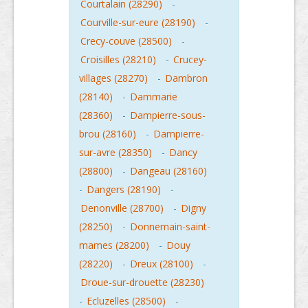
Courtalain (28290)
-
Courville-sur-eure (28190)
-
Crecy-couve (28500)
-
Croisilles (28210)
-
Crucey-
villages (28270)
-
Dambron
(28140)
-
Dammarie
(28360)
-
Dampierre-sous-
brou (28160)
-
Dampierre-
sur-avre (28350)
-
Dancy
(28800)
-
Dangeau (28160)
-
Dangers (28190)
-
Denonville (28700)
-
Digny
(28250)
-
Donnemain-saint-
mames (28200)
-
Douy
(28220)
-
Dreux (28100)
-
Droue-sur-drouette (28230)
-
Ecluzelles (28500)
-