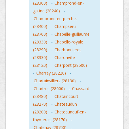
(28300)
-
Champrond-en-
gatine (28240)
-
Champrond-en-perchet
(28400)
-
Champseru
(28700)
-
Chapelle-guillaume
(28330)
-
Chapelle-royale
(28290)
-
Charbonnieres
(28330)
-
Charonville
(28120)
-
Charpont (28500)
-
Charray (28220)
-
Chartainvilliers (28130)
-
Chartres (28000)
-
Chassant
(28480)
-
Chataincourt
(28270)
-
Chateaudun
(28200)
-
Chateauneuf-en-
thymerais (28170)
-
Chatenay (28700)
-