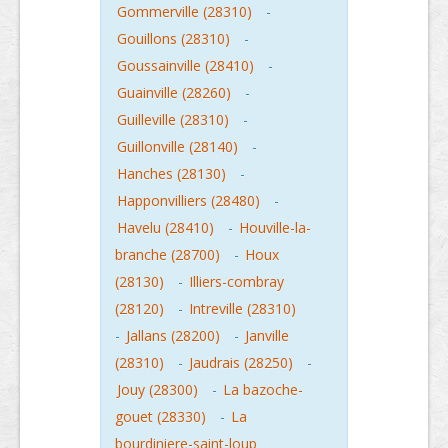
Gommerville (28310)
-
Gouillons (28310)
-
Goussainville (28410)
-
Guainville (28260)
-
Guilleville (28310)
-
Guillonville (28140)
-
Hanches (28130)
-
Happonvilliers (28480)
-
Havelu (28410)
-
Houville-la-
branche (28700)
-
Houx
(28130)
-
Illiers-combray
(28120)
-
Intreville (28310)
-
Jallans (28200)
-
Janville
(28310)
-
Jaudrais (28250)
-
Jouy (28300)
-
La bazoche-
gouet (28330)
-
La
bourdiniere-saint-loup