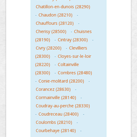
Chatillon-en-dunois (28290)
-
Chaudon (28210)
-
Chauffours (28120)
-
Cherisy (28500)
-
Chuisnes
(28190)
-
Cintray (28300)
-
Civry (28200)
-
Clevilliers
(28300)
-
Cloyes-sur-le-loir
(28220)
-
Coltainville
(28300)
-
Combres (28480)
-
Conie-molitard (28200)
-
Corancez (28630)
-
Cormainville (28140)
-
Coudray-au-perche (28330)
-
Coudreceau (28400)
-
Coulombs (28210)
-
Courbehaye (28140)
-