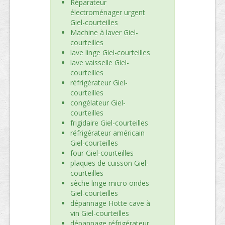
Réparateur
électroménager urgent
Giel-courteilles
Machine à laver Giel-
courteilles
lave linge Giel-courteilles
lave vaisselle Giel-
courteilles
réfrigérateur Giel-
courteilles
congélateur Giel-
courteilles
frigidaire Giel-courteilles
réfrigérateur américain
Giel-courteilles
four Giel-courteilles
plaques de cuisson Giel-
courteilles
sèche linge micro ondes
Giel-courteilles
dépannage Hotte cave à
vin Giel-courteilles
dépannage réfrigérateur