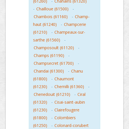
(61260)
-
Chahains (61320)
-
Chailloue (61500)
-
Chambois (61160)
-
Champ-
haut (61240)
-
Champcerie
(61210)
-
Champeaux-sur-
sarthe (61560)
-
Champosoult (61120)
-
Champs (61190)
-
Champsecret (61700)
-
Chandai (61300)
-
Chanu
(61800)
-
Chaumont
(61230)
-
Chemilli (61360)
-
Chenedouit (61210)
-
Ciral
(61320)
-
Cisai-saint-aubin
(61230)
-
Clairefougere
(61800)
-
Colombiers
(61250)
-
Colonard-corubert