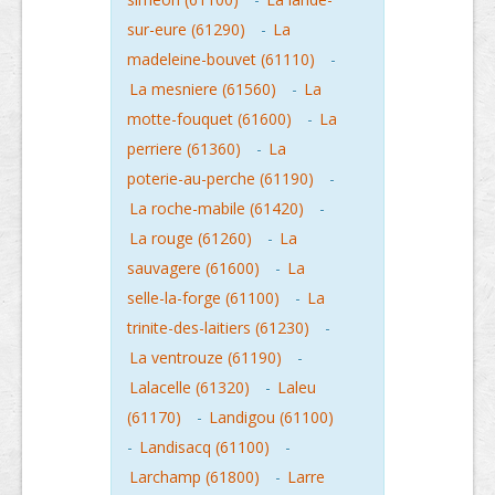
sur-eure (61290)
-
La
madeleine-bouvet (61110)
-
La mesniere (61560)
-
La
motte-fouquet (61600)
-
La
perriere (61360)
-
La
poterie-au-perche (61190)
-
La roche-mabile (61420)
-
La rouge (61260)
-
La
sauvagere (61600)
-
La
selle-la-forge (61100)
-
La
trinite-des-laitiers (61230)
-
La ventrouze (61190)
-
Lalacelle (61320)
-
Laleu
(61170)
-
Landigou (61100)
-
Landisacq (61100)
-
Larchamp (61800)
-
Larre