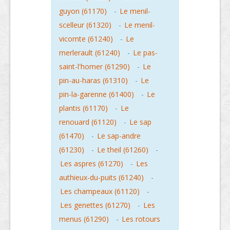
guyon (61170)
-
Le menil-
scelleur (61320)
-
Le menil-
vicomte (61240)
-
Le
merlerault (61240)
-
Le pas-
saint-l'homer (61290)
-
Le
pin-au-haras (61310)
-
Le
pin-la-garenne (61400)
-
Le
plantis (61170)
-
Le
renouard (61120)
-
Le sap
(61470)
-
Le sap-andre
(61230)
-
Le theil (61260)
-
Les aspres (61270)
-
Les
authieux-du-puits (61240)
-
Les champeaux (61120)
-
Les genettes (61270)
-
Les
menus (61290)
-
Les rotours