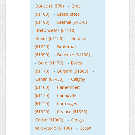
Bouce (61570)
-
Breel
(61100)
-
Bresolettes
(61190)
-
Brethel (61270)
-
Bretoncelles (61110)
-
Brieux (61160)
-
Briouze
(61220)
-
Brullemail
(61390)
-
Bubertre (61190)
-
Bure (61170)
-
Bures
(61170)
-
Bursard (61500)
-
Cahan (61430)
-
Caligny
(61100)
-
Camembert
(61120)
-
Canapville
(61120)
-
Carrouges
(61320)
-
Ceauce (61330)
-
Cerise (61000)
-
Cerisy-
belle-etoile (61100)
-
Ceton