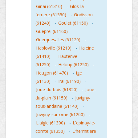
Ginai (61310)
-
Glos-la-
ferriere (61550)
-
Godisson
(61240)
-
Goulet (61150)
-
Gueprei (61160)
-
Guerquesalles (61120)
-
Habloville (61210)
-
Haleine
(61410)
-
Hauterive
(61250)
-
Heloup (61250)
-
Heugon (61470)
-
Ige
(61130)
-
Irai (61190)
-
Joue-du-bois (61320)
-
Joue-
du-plain (61150)
-
Juvigny-
sous-andaine (61140)
-
Juvigny-sur-orne (61200)
-
L'aigle (61300)
-
L'epinay-le-
comte (61350)
-
L'hermitiere