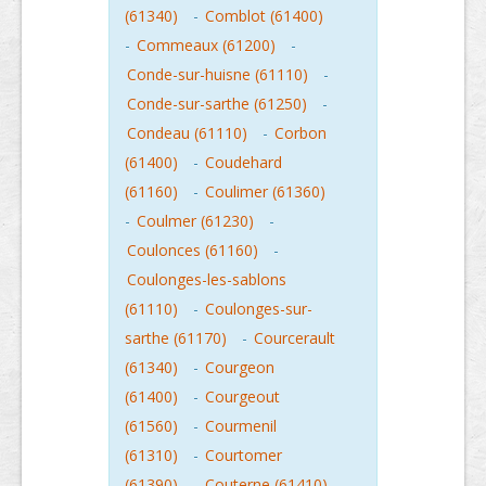
(61340)
-
Comblot (61400)
-
Commeaux (61200)
-
Conde-sur-huisne (61110)
-
Conde-sur-sarthe (61250)
-
Condeau (61110)
-
Corbon
(61400)
-
Coudehard
(61160)
-
Coulimer (61360)
-
Coulmer (61230)
-
Coulonces (61160)
-
Coulonges-les-sablons
(61110)
-
Coulonges-sur-
sarthe (61170)
-
Courcerault
(61340)
-
Courgeon
(61400)
-
Courgeout
(61560)
-
Courmenil
(61310)
-
Courtomer
(61390)
-
Couterne (61410)