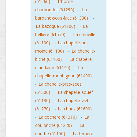
(61260)
-
L'home-
chamondot (61290)
-
La
baroche-sous-luce (61330)
-
La bazoque (61100)
-
La
belliere (61570)
-
La carneille
(61100)
-
La chapelle-au-
moine (61100)
-
La chapelle-
biche (61100)
-
La chapelle-
d'andaine (61140)
-
La
chapelle-montligeon (61400)
-
La chapelle-pres-sees
(61500)
-
La chapelle-souef
(61130)
-
La chapelle-viel
(61270)
-
La chaux (61600)
-
La cochere (61310)
-
La
coulonche (61220)
-
La
courbe (61150)
-
La ferriere-