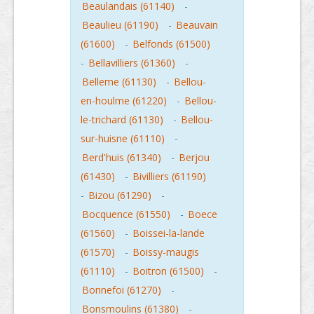
Beaulandais (61140)
-
Beaulieu (61190)
-
Beauvain
(61600)
-
Belfonds (61500)
-
Bellavilliers (61360)
-
Belleme (61130)
-
Bellou-
en-houlme (61220)
-
Bellou-
le-trichard (61130)
-
Bellou-
sur-huisne (61110)
-
Berd'huis (61340)
-
Berjou
(61430)
-
Bivilliers (61190)
-
Bizou (61290)
-
Bocquence (61550)
-
Boece
(61560)
-
Boissei-la-lande
(61570)
-
Boissy-maugis
(61110)
-
Boitron (61500)
-
Bonnefoi (61270)
-
Bonsmoulins (61380)
-