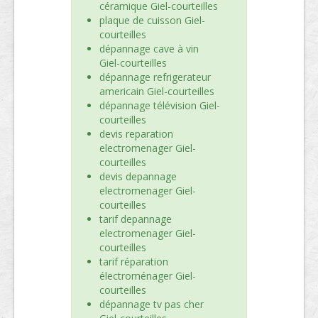
céramique Giel-courteilles
plaque de cuisson Giel-
courteilles
dépannage cave à vin
Giel-courteilles
dépannage refrigerateur
americain Giel-courteilles
dépannage télévision Giel-
courteilles
devis reparation
electromenager Giel-
courteilles
devis depannage
electromenager Giel-
courteilles
tarif depannage
electromenager Giel-
courteilles
tarif réparation
électroménager Giel-
courteilles
dépannage tv pas cher