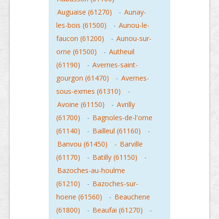
Auguaise (61270)
-
Aunay-
les-bois (61500)
-
Aunou-le-
faucon (61200)
-
Aunou-sur-
orne (61500)
-
Autheuil
(61190)
-
Avernes-saint-
gourgon (61470)
-
Avernes-
sous-exmes (61310)
-
Avoine (61150)
-
Avrilly
(61700)
-
Bagnoles-de-l'orne
(61140)
-
Bailleul (61160)
-
Banvou (61450)
-
Barville
(61170)
-
Batilly (61150)
-
Bazoches-au-houlme
(61210)
-
Bazoches-sur-
hoene (61560)
-
Beauchene
(61800)
-
Beaufai (61270)
-