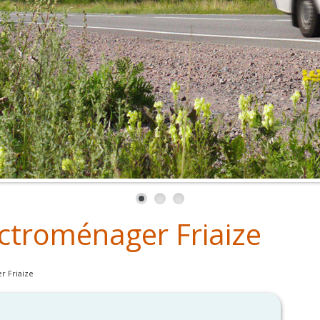
ctroménager Friaize
 Friaize