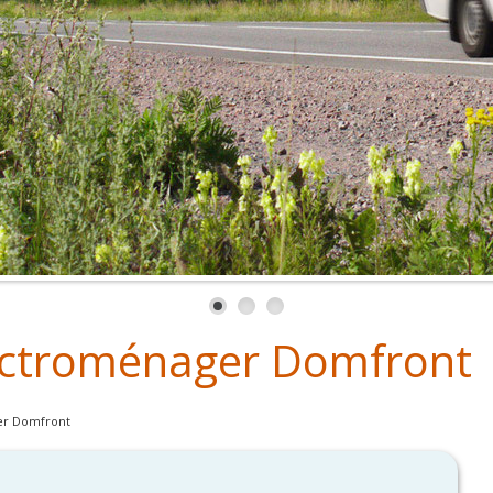
ctroménager Domfront
er Domfront