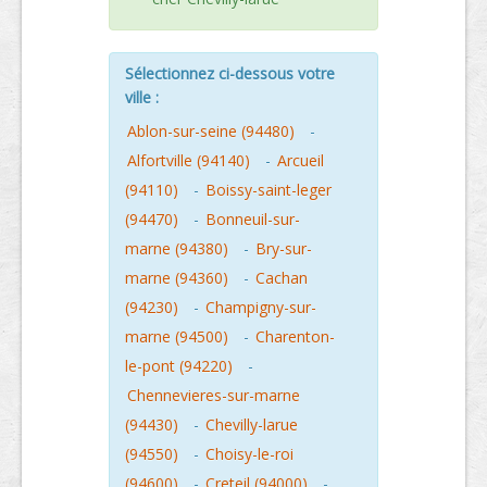
Sélectionnez ci-dessous votre
ville :
Ablon-sur-seine (94480)
-
Alfortville (94140)
-
Arcueil
(94110)
-
Boissy-saint-leger
(94470)
-
Bonneuil-sur-
marne (94380)
-
Bry-sur-
marne (94360)
-
Cachan
(94230)
-
Champigny-sur-
marne (94500)
-
Charenton-
le-pont (94220)
-
Chennevieres-sur-marne
(94430)
-
Chevilly-larue
(94550)
-
Choisy-le-roi
(94600)
-
Creteil (94000)
-