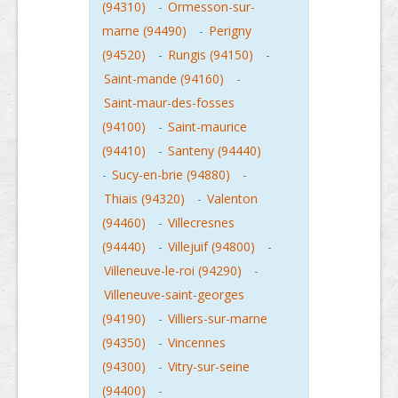
(94310)
-
Ormesson-sur-
marne (94490)
-
Perigny
(94520)
-
Rungis (94150)
-
Saint-mande (94160)
-
Saint-maur-des-fosses
(94100)
-
Saint-maurice
(94410)
-
Santeny (94440)
-
Sucy-en-brie (94880)
-
Thiais (94320)
-
Valenton
(94460)
-
Villecresnes
(94440)
-
Villejuif (94800)
-
Villeneuve-le-roi (94290)
-
Villeneuve-saint-georges
(94190)
-
Villiers-sur-marne
(94350)
-
Vincennes
(94300)
-
Vitry-sur-seine
(94400)
-