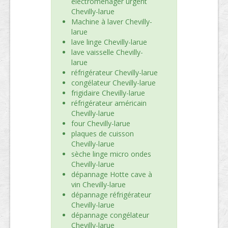
électroménager urgent
Chevilly-larue
Machine à laver Chevilly-
larue
lave linge Chevilly-larue
lave vaisselle Chevilly-
larue
réfrigérateur Chevilly-larue
congélateur Chevilly-larue
frigidaire Chevilly-larue
réfrigérateur américain
Chevilly-larue
four Chevilly-larue
plaques de cuisson
Chevilly-larue
sèche linge micro ondes
Chevilly-larue
dépannage Hotte cave à
vin Chevilly-larue
dépannage réfrigérateur
Chevilly-larue
dépannage congélateur
Chevilly-larue