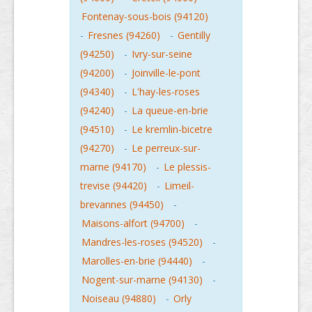
Fontenay-sous-bois (94120)
-
Fresnes (94260)
-
Gentilly
(94250)
-
Ivry-sur-seine
(94200)
-
Joinville-le-pont
(94340)
-
L'hay-les-roses
(94240)
-
La queue-en-brie
(94510)
-
Le kremlin-bicetre
(94270)
-
Le perreux-sur-
marne (94170)
-
Le plessis-
trevise (94420)
-
Limeil-
brevannes (94450)
-
Maisons-alfort (94700)
-
Mandres-les-roses (94520)
-
Marolles-en-brie (94440)
-
Nogent-sur-marne (94130)
-
Noiseau (94880)
-
Orly