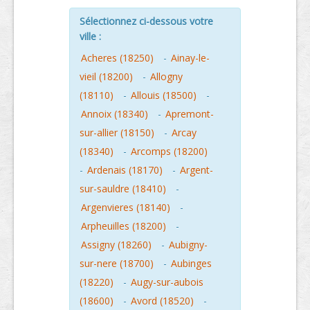
Sélectionnez ci-dessous votre
ville :
Acheres (18250)
-
Ainay-le-
vieil (18200)
-
Allogny
(18110)
-
Allouis (18500)
-
Annoix (18340)
-
Apremont-
sur-allier (18150)
-
Arcay
(18340)
-
Arcomps (18200)
-
Ardenais (18170)
-
Argent-
sur-sauldre (18410)
-
Argenvieres (18140)
-
Arpheuilles (18200)
-
Assigny (18260)
-
Aubigny-
sur-nere (18700)
-
Aubinges
(18220)
-
Augy-sur-aubois
(18600)
-
Avord (18520)
-