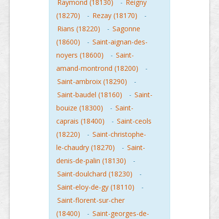
Raymond (18130)
-
Reigny
(18270)
-
Rezay (18170)
-
Rians (18220)
-
Sagonne
(18600)
-
Saint-aignan-des-
noyers (18600)
-
Saint-
amand-montrond (18200)
-
Saint-ambroix (18290)
-
Saint-baudel (18160)
-
Saint-
bouize (18300)
-
Saint-
caprais (18400)
-
Saint-ceols
(18220)
-
Saint-christophe-
le-chaudry (18270)
-
Saint-
denis-de-palin (18130)
-
Saint-doulchard (18230)
-
Saint-eloy-de-gy (18110)
-
Saint-florent-sur-cher
(18400)
-
Saint-georges-de-