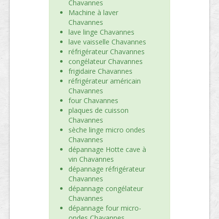
Chavannes
Machine à laver
Chavannes
lave linge Chavannes
lave vaisselle Chavannes
réfrigérateur Chavannes
congélateur Chavannes
frigidaire Chavannes
réfrigérateur américain
Chavannes
four Chavannes
plaques de cuisson
Chavannes
sèche linge micro ondes
Chavannes
dépannage Hotte cave à
vin Chavannes
dépannage réfrigérateur
Chavannes
dépannage congélateur
Chavannes
dépannage four micro-
ondes Chavannes