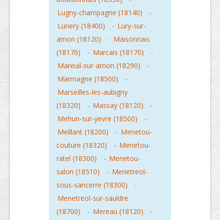
Lugny-champagne (18140)
-
Lunery (18400)
-
Lury-sur-
arnon (18120)
-
Maisonnais
(18170)
-
Marcais (18170)
-
Mareuil-sur-arnon (18290)
-
Marmagne (18500)
-
Marseilles-les-aubigny
(18320)
-
Massay (18120)
-
Mehun-sur-yevre (18500)
-
Meillant (18200)
-
Menetou-
couture (18320)
-
Menetou-
ratel (18300)
-
Menetou-
salon (18510)
-
Menetreol-
sous-sancerre (18300)
-
Menetreol-sur-sauldre
(18700)
-
Mereau (18120)
-