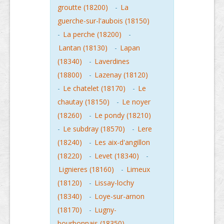
groutte (18200)
-
La
guerche-sur-l'aubois (18150)
-
La perche (18200)
-
Lantan (18130)
-
Lapan
(18340)
-
Laverdines
(18800)
-
Lazenay (18120)
-
Le chatelet (18170)
-
Le
chautay (18150)
-
Le noyer
(18260)
-
Le pondy (18210)
-
Le subdray (18570)
-
Lere
(18240)
-
Les aix-d'angillon
(18220)
-
Levet (18340)
-
Lignieres (18160)
-
Limeux
(18120)
-
Lissay-lochy
(18340)
-
Loye-sur-arnon
(18170)
-
Lugny-
bourbonnais (18350)
-