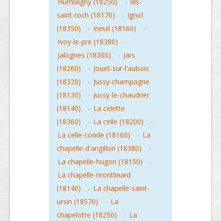
Humbligny (18250)
-
Ids-
saint-roch (18170)
-
Ignol
(18350)
-
Ineuil (18160)
-
Ivoy-le-pre (18380)
-
Jalognes (18300)
-
Jars
(18260)
-
Jouet-sur-l'aubois
(18320)
-
Jussy-champagne
(18130)
-
Jussy-le-chaudrier
(18140)
-
La celette
(18360)
-
La celle (18200)
-
La celle-conde (18160)
-
La
chapelle-d'angillon (18380)
-
La chapelle-hugon (18150)
-
La chapelle-montlinard
(18140)
-
La chapelle-saint-
ursin (18570)
-
La
chapelotte (18250)
-
La