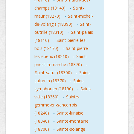
champs (18140)
-
Saint-
maur (18270)
-
Saint-michel-
de-volangis (18390)
-
Saint-
outrille (18310)
-
Saint-palais
(18110)
-
Saint-pierre-les-
bois (18170)
-
Saint-pierre-
les-etieux (18210)
-
Saint-
priest-la-marche (18370)
-
Saint-satur (18300)
-
Saint-
saturnin (18370)
-
Saint-
symphorien (18190)
-
Saint-
vitte (18360)
-
Sainte-
gemme-en-sancerrois
(18240)
-
Sainte-lunaise
(18340)
-
Sainte-montaine
(18700)
-
Sainte-solange