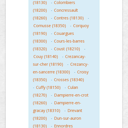
(18130)
-
Colombiers
(18200)
-
Concressault
(18260)
-
Contres (18130)
-
Cornusse (18350)
-
Corquoy
(18190)
-
Couargues
(18300)
-
Cours-les-barres
(18320)
-
Coust (18210)
-
Couy (18140)
-
Crezancay-
sur-cher (18190)
-
Crezancy-
en-sancerre (18300)
-
Croisy
(18350)
-
Crosses (18340)
-
Cuffy (18150)
-
Culan
(18270)
-
Dampierre-en-crot
(18260)
-
Dampierre-en-
gracay (18310)
-
Drevant
(18200)
-
Dun-sur-auron
(18130)
-
Ennordres