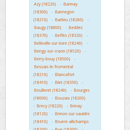
Azy (18220)
-
Bannay
(18300)
-
Bannegon
(18210)
-
Barlieu (18260)
-
Baugy (18800)
-
Beddes
(18370)
-
Beffes (18320)
-
Belleville-sur-loire (18240)
-
Bengy-sur-craon (18520)
-
Berry-bouy (18500)
-
Bessais-le-fromental
(18210)
-
Blancafort
(18410)
-
Blet (18350)
-
Boulleret (18240)
-
Bourges
(18000)
-
Bouzais (18200)
-
Brecy (18220)
-
Brinay
(18120)
-
Brinon-sur-sauldre
(18410)
-
Bruere-allichamps
(18200)
-
Bue (18300)
-