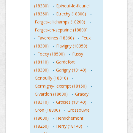
(18380)
-
Epineuil-le-fleuriel
(18360)
-
Etrechy (18800)
-
Farges-allichamps (18200)
-
Farges-en-septaine (18800)
-
Faverdines (18360)
-
Feux
(18300)
-
Flavigny (18350)
-
Foecy (18500)
-
Fussy
(18110)
-
Gardefort
(18300)
-
Garigny (18140)
-
Genouilly (18310)
-
Germigny-l'exempt (18150)
-
Givardon (18600)
-
Gracay
(18310)
-
Groises (18140)
-
Gron (18800)
-
Grossouvre
(18600)
-
Henrichemont
(18250)
-
Herry (18140)
-