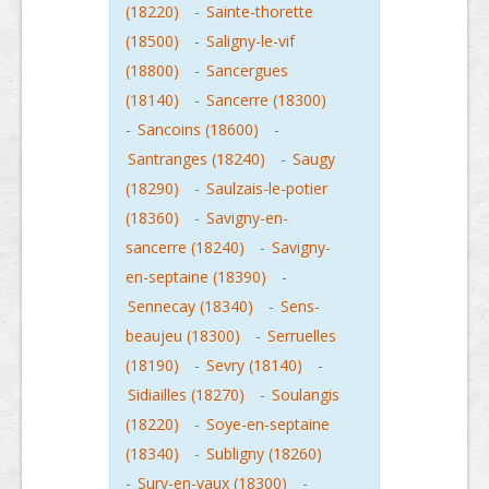
(18220)
-
Sainte-thorette
(18500)
-
Saligny-le-vif
(18800)
-
Sancergues
(18140)
-
Sancerre (18300)
-
Sancoins (18600)
-
Santranges (18240)
-
Saugy
(18290)
-
Saulzais-le-potier
(18360)
-
Savigny-en-
sancerre (18240)
-
Savigny-
en-septaine (18390)
-
Sennecay (18340)
-
Sens-
beaujeu (18300)
-
Serruelles
(18190)
-
Sevry (18140)
-
Sidiailles (18270)
-
Soulangis
(18220)
-
Soye-en-septaine
(18340)
-
Subligny (18260)
-
Sury-en-vaux (18300)
-