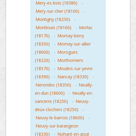
Mery-es-bois (18380)
-
Mery-sur-cher (18100)
-
Montigny (18250)
-
Montlouis (18160)
-
Morlac
(18170)
-
Mornay-berry
(18350)
-
Mornay-sur-allier
(18600)
-
Morogues
(18220)
-
Morthomiers
(18570)
-
Moulins-sur-yevre
(18390)
-
Nancay (18330)
-
Nerondes (18350)
-
Neuilly-
en-dun (18600)
-
Neuilly-en-
sancerre (18250)
-
Neuvy-
deux-clochers (18250)
-
Neuvy-le-barrois (18600)
-
Neuvy-sur-barangeon
(18330)
-
Nohant-en-gout