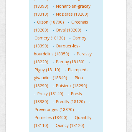
(18390)
-
Nohant-en-gracay
(18310)
-
Nozieres (18200)
-
Oizon (18700)
-
Orcenais
(18200)
-
Orval (18200)
-
Osmery (18130)
-
Osmoy
(18390)
-
Ourouer-les-
bourdelins (18350)
-
Parassy
(18220)
-
Parnay (18130)
-
Pigny (18110)
-
Plaimpied-
givaudins (18340)
-
Plou
(18290)
-
Poisieux (18290)
-
Precy (18140)
-
Presly
(18380)
-
Preuilly (18120)
-
Preveranges (18370)
-
Primelles (18400)
-
Quantilly
(18110)
-
Quincy (18120)
-