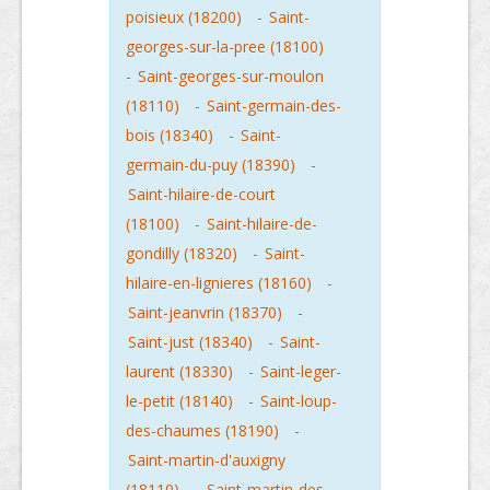
poisieux (18200)
-
Saint-
georges-sur-la-pree (18100)
-
Saint-georges-sur-moulon
(18110)
-
Saint-germain-des-
bois (18340)
-
Saint-
germain-du-puy (18390)
-
Saint-hilaire-de-court
(18100)
-
Saint-hilaire-de-
gondilly (18320)
-
Saint-
hilaire-en-lignieres (18160)
-
Saint-jeanvrin (18370)
-
Saint-just (18340)
-
Saint-
laurent (18330)
-
Saint-leger-
le-petit (18140)
-
Saint-loup-
des-chaumes (18190)
-
Saint-martin-d'auxigny
(18110)
-
Saint-martin-des-