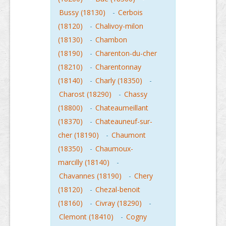
Bussy (18130)
-
Cerbois
(18120)
-
Chalivoy-milon
(18130)
-
Chambon
(18190)
-
Charenton-du-cher
(18210)
-
Charentonnay
(18140)
-
Charly (18350)
-
Charost (18290)
-
Chassy
(18800)
-
Chateaumeillant
(18370)
-
Chateauneuf-sur-
cher (18190)
-
Chaumont
(18350)
-
Chaumoux-
marcilly (18140)
-
Chavannes (18190)
-
Chery
(18120)
-
Chezal-benoit
(18160)
-
Civray (18290)
-
Clemont (18410)
-
Cogny