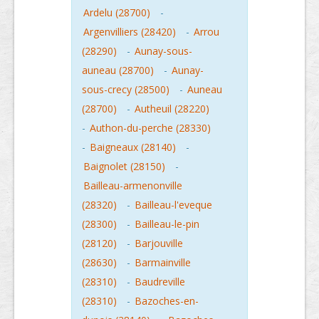
Ardelu (28700)
-
Argenvilliers (28420)
-
Arrou
(28290)
-
Aunay-sous-
auneau (28700)
-
Aunay-
sous-crecy (28500)
-
Auneau
(28700)
-
Autheuil (28220)
-
Authon-du-perche (28330)
-
Baigneaux (28140)
-
Baignolet (28150)
-
Bailleau-armenonville
(28320)
-
Bailleau-l'eveque
(28300)
-
Bailleau-le-pin
(28120)
-
Barjouville
(28630)
-
Barmainville
(28310)
-
Baudreville
(28310)
-
Bazoches-en-