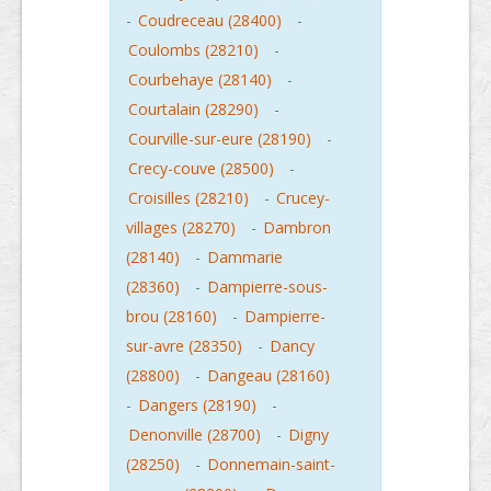
-
Coudreceau (28400)
-
Coulombs (28210)
-
Courbehaye (28140)
-
Courtalain (28290)
-
Courville-sur-eure (28190)
-
Crecy-couve (28500)
-
Croisilles (28210)
-
Crucey-
villages (28270)
-
Dambron
(28140)
-
Dammarie
(28360)
-
Dampierre-sous-
brou (28160)
-
Dampierre-
sur-avre (28350)
-
Dancy
(28800)
-
Dangeau (28160)
-
Dangers (28190)
-
Denonville (28700)
-
Digny
(28250)
-
Donnemain-saint-