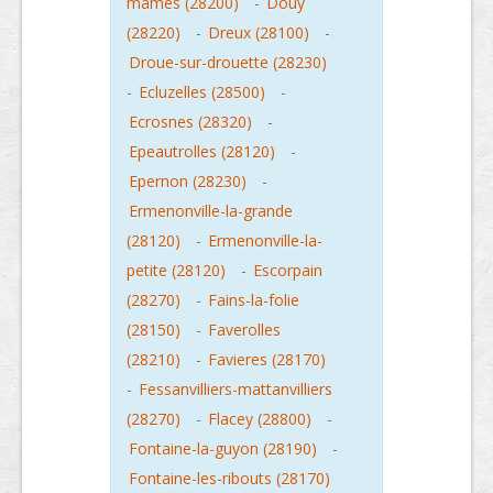
mames (28200)
-
Douy
(28220)
-
Dreux (28100)
-
Droue-sur-drouette (28230)
-
Ecluzelles (28500)
-
Ecrosnes (28320)
-
Epeautrolles (28120)
-
Epernon (28230)
-
Ermenonville-la-grande
(28120)
-
Ermenonville-la-
petite (28120)
-
Escorpain
(28270)
-
Fains-la-folie
(28150)
-
Faverolles
(28210)
-
Favieres (28170)
-
Fessanvilliers-mattanvilliers
(28270)
-
Flacey (28800)
-
Fontaine-la-guyon (28190)
-
Fontaine-les-ribouts (28170)