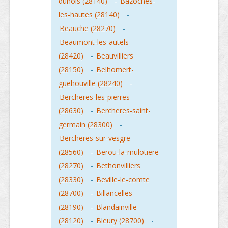
dunois (28140)
-
Bazoches-
les-hautes (28140)
-
Beauche (28270)
-
Beaumont-les-autels
(28420)
-
Beauvilliers
(28150)
-
Belhomert-
guehouville (28240)
-
Bercheres-les-pierres
(28630)
-
Bercheres-saint-
germain (28300)
-
Bercheres-sur-vesgre
(28560)
-
Berou-la-mulotiere
(28270)
-
Bethonvilliers
(28330)
-
Beville-le-comte
(28700)
-
Billancelles
(28190)
-
Blandainville
(28120)
-
Bleury (28700)
-