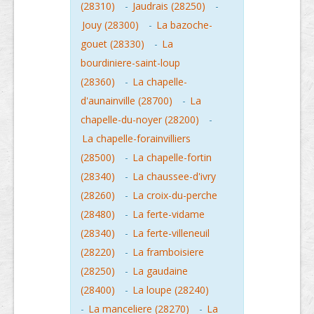
(28310)
-
Jaudrais (28250)
-
Jouy (28300)
-
La bazoche-
gouet (28330)
-
La
bourdiniere-saint-loup
(28360)
-
La chapelle-
d'aunainville (28700)
-
La
chapelle-du-noyer (28200)
-
La chapelle-forainvilliers
(28500)
-
La chapelle-fortin
(28340)
-
La chaussee-d'ivry
(28260)
-
La croix-du-perche
(28480)
-
La ferte-vidame
(28340)
-
La ferte-villeneuil
(28220)
-
La framboisiere
(28250)
-
La gaudaine
(28400)
-
La loupe (28240)
-
La manceliere (28270)
-
La