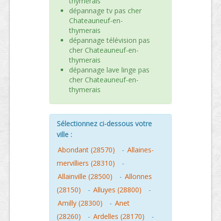
thymerais
dépannage tv pas cher
Chateauneuf-en-
thymerais
dépannage télévision pas
cher Chateauneuf-en-
thymerais
dépannage lave linge pas
cher Chateauneuf-en-
thymerais
Sélectionnez ci-dessous votre
ville :
Abondant (28570)
-
Allaines-
mervilliers (28310)
-
Allainville (28500)
-
Allonnes
(28150)
-
Alluyes (28800)
-
Amilly (28300)
-
Anet
(28260)
-
Ardelles (28170)
-