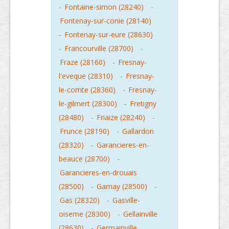
-
Fontaine-simon (28240)
-
Fontenay-sur-conie (28140)
-
Fontenay-sur-eure (28630)
-
Francourville (28700)
-
Fraze (28160)
-
Fresnay-
l'eveque (28310)
-
Fresnay-
le-comte (28360)
-
Fresnay-
le-gilmert (28300)
-
Fretigny
(28480)
-
Friaize (28240)
-
Frunce (28190)
-
Gallardon
(28320)
-
Garancieres-en-
beauce (28700)
-
Garancieres-en-drouais
(28500)
-
Garnay (28500)
-
Gas (28320)
-
Gasville-
oiseme (28300)
-
Gellainville
(28630)
-
Germainville