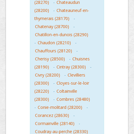
(28270)
-
Chateaudun
(28200)
-
Chateauneuf-en-
thymerais (28170)
-
Chatenay (28700)
-
Chatillon-en-dunois (28290)
-
Chaudon (28210)
-
Chauffours (28120)
-
Cherisy (28500)
-
Chuisnes
(28190)
-
Cintray (28300)
-
Civry (28200)
-
Clevilliers
(28300)
-
Cloyes-sur-le-loir
(28220)
-
Coltainville
(28300)
-
Combres (28480)
-
Conie-molitard (28200)
-
Corancez (28630)
-
Cormainville (28140)
-
Coudray-au-perche (28330)