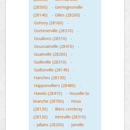
(28500)
-
Germignonville
(28140)
-
Gilles (28260)
-
Gohory (28160)
-
Gommerville (28310)
-
Gouillons (28310)
-
Goussainville (28410)
-
Guainville (28260)
-
Guilleville (28310)
-
Guillonville (28140)
-
Hanches (28130)
-
Happonvilliers (28480)
-
Havelu (28410)
-
Houville-la-
branche (28700)
-
Houx
(28130)
-
Illiers-combray
(28120)
-
Intreville (28310)
-
Jallans (28200)
-
Janville