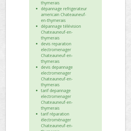
thymerais
dépannage refrigerateur
americain Chateauneuf-
en-thymerais
dépannage télévision
Chateauneuf-en-
thymerais
devis reparation
electromenager
Chateauneuf-en-
thymerais
devis depannage
electromenager
Chateauneuf-en-
thymerais
tarif depannage
electromenager
Chateauneuf-en-
thymerais
tarif réparation
électroménager
Chateauneuf-en-