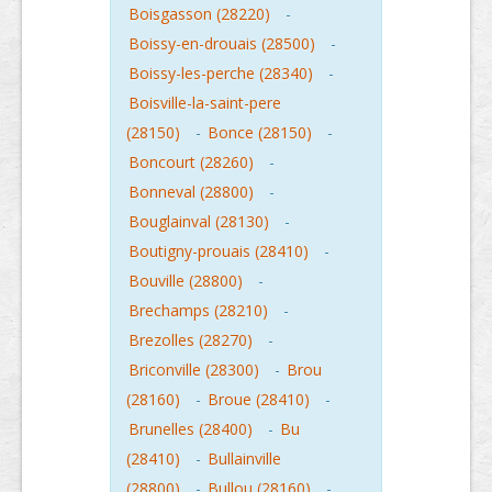
Boisgasson (28220)
-
Boissy-en-drouais (28500)
-
Boissy-les-perche (28340)
-
Boisville-la-saint-pere
(28150)
-
Bonce (28150)
-
Boncourt (28260)
-
Bonneval (28800)
-
Bouglainval (28130)
-
Boutigny-prouais (28410)
-
Bouville (28800)
-
Brechamps (28210)
-
Brezolles (28270)
-
Briconville (28300)
-
Brou
(28160)
-
Broue (28410)
-
Brunelles (28400)
-
Bu
(28410)
-
Bullainville
(28800)
-
Bullou (28160)
-