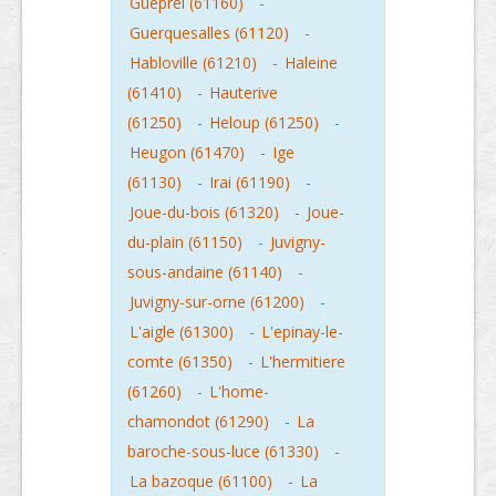
Gueprei (61160)
-
Guerquesalles (61120)
-
Habloville (61210)
-
Haleine
(61410)
-
Hauterive
(61250)
-
Heloup (61250)
-
Heugon (61470)
-
Ige
(61130)
-
Irai (61190)
-
Joue-du-bois (61320)
-
Joue-
du-plain (61150)
-
Juvigny-
sous-andaine (61140)
-
Juvigny-sur-orne (61200)
-
L'aigle (61300)
-
L'epinay-le-
comte (61350)
-
L'hermitiere
(61260)
-
L'home-
chamondot (61290)
-
La
baroche-sous-luce (61330)
-
La bazoque (61100)
-
La