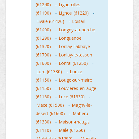
(61240)
-
Lignerolles
(61190)
-
Lignou (61220)
-
Livaie (61420)
-
Loisail
(61400)
-
Longny-au-perche
(61290)
-
Longuenoe
(61320)
-
Lonlay-l'abbaye
(61700)
-
Lonlay-le-tesson
(61600)
-
Lonrai (61250)
-
Lore (61330)
-
Louce
(61150)
-
Louge-sur-maire
(61150)
-
Louvieres-en-auge
(61160)
-
Luce (61330)
-
Mace (61500)
-
Magny-le-
desert (61600)
-
Maheru
(61380)
-
Maison-maugis
(61110)
-
Male (61260)
-
Maletable (61290)
-
Mantilly