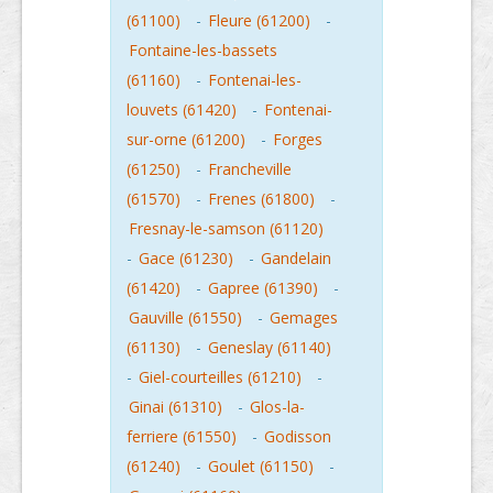
(61100)
-
Fleure (61200)
-
Fontaine-les-bassets
(61160)
-
Fontenai-les-
louvets (61420)
-
Fontenai-
sur-orne (61200)
-
Forges
(61250)
-
Francheville
(61570)
-
Frenes (61800)
-
Fresnay-le-samson (61120)
-
Gace (61230)
-
Gandelain
(61420)
-
Gapree (61390)
-
Gauville (61550)
-
Gemages
(61130)
-
Geneslay (61140)
-
Giel-courteilles (61210)
-
Ginai (61310)
-
Glos-la-
ferriere (61550)
-
Godisson
(61240)
-
Goulet (61150)
-