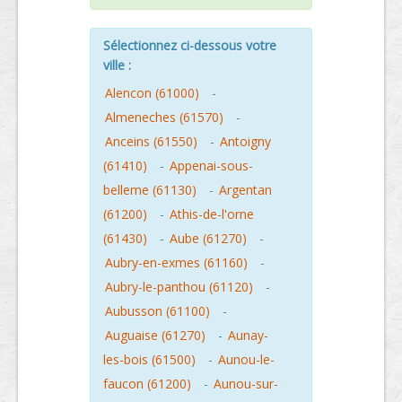
Sélectionnez ci-dessous votre
ville :
Alencon (61000)
-
Almeneches (61570)
-
Anceins (61550)
-
Antoigny
(61410)
-
Appenai-sous-
belleme (61130)
-
Argentan
(61200)
-
Athis-de-l'orne
(61430)
-
Aube (61270)
-
Aubry-en-exmes (61160)
-
Aubry-le-panthou (61120)
-
Aubusson (61100)
-
Auguaise (61270)
-
Aunay-
les-bois (61500)
-
Aunou-le-
faucon (61200)
-
Aunou-sur-