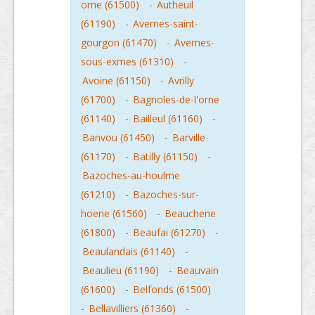
orne (61500)
-
Autheuil
(61190)
-
Avernes-saint-
gourgon (61470)
-
Avernes-
sous-exmes (61310)
-
Avoine (61150)
-
Avrilly
(61700)
-
Bagnoles-de-l'orne
(61140)
-
Bailleul (61160)
-
Banvou (61450)
-
Barville
(61170)
-
Batilly (61150)
-
Bazoches-au-houlme
(61210)
-
Bazoches-sur-
hoene (61560)
-
Beauchene
(61800)
-
Beaufai (61270)
-
Beaulandais (61140)
-
Beaulieu (61190)
-
Beauvain
(61600)
-
Belfonds (61500)
-
Bellavilliers (61360)
-