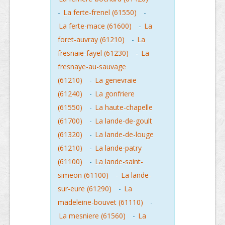
-
La ferte-frenel (61550)
-
La ferte-mace (61600)
-
La
foret-auvray (61210)
-
La
fresnaie-fayel (61230)
-
La
fresnaye-au-sauvage
(61210)
-
La genevraie
(61240)
-
La gonfriere
(61550)
-
La haute-chapelle
(61700)
-
La lande-de-goult
(61320)
-
La lande-de-louge
(61210)
-
La lande-patry
(61100)
-
La lande-saint-
simeon (61100)
-
La lande-
sur-eure (61290)
-
La
madeleine-bouvet (61110)
-
La mesniere (61560)
-
La