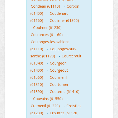
Condeau (61110)
-
Corbon
(61400)
-
Coudehard
(61160)
-
Coulimer (61360)
-
Coulmer (61230)
-
Coulonces (61160)
-
Coulonges-les-sablons
(61110)
-
Coulonges-sur-
sarthe (61170)
-
Courcerault
(61340)
-
Courgeon
(61400)
-
Courgeout
(61560)
-
Courmenil
(61310)
-
Courtomer
(61390)
-
Couterne (61410)
-
Couvains (61550)
-
Cramenil (61220)
-
Croisilles
(61230)
-
Crouttes (61120)