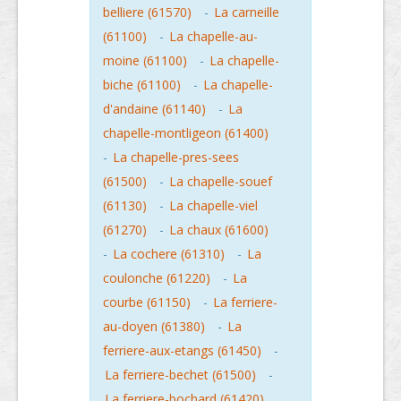
belliere (61570)
-
La carneille
(61100)
-
La chapelle-au-
moine (61100)
-
La chapelle-
biche (61100)
-
La chapelle-
d'andaine (61140)
-
La
chapelle-montligeon (61400)
-
La chapelle-pres-sees
(61500)
-
La chapelle-souef
(61130)
-
La chapelle-viel
(61270)
-
La chaux (61600)
-
La cochere (61310)
-
La
coulonche (61220)
-
La
courbe (61150)
-
La ferriere-
au-doyen (61380)
-
La
ferriere-aux-etangs (61450)
-
La ferriere-bechet (61500)
-
La ferriere-bochard (61420)