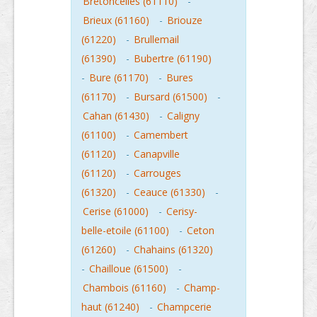
Bretoncelles (61110)
-
Brieux (61160)
-
Briouze
(61220)
-
Brullemail
(61390)
-
Bubertre (61190)
-
Bure (61170)
-
Bures
(61170)
-
Bursard (61500)
-
Cahan (61430)
-
Caligny
(61100)
-
Camembert
(61120)
-
Canapville
(61120)
-
Carrouges
(61320)
-
Ceauce (61330)
-
Cerise (61000)
-
Cerisy-
belle-etoile (61100)
-
Ceton
(61260)
-
Chahains (61320)
-
Chailloue (61500)
-
Chambois (61160)
-
Champ-
haut (61240)
-
Champcerie