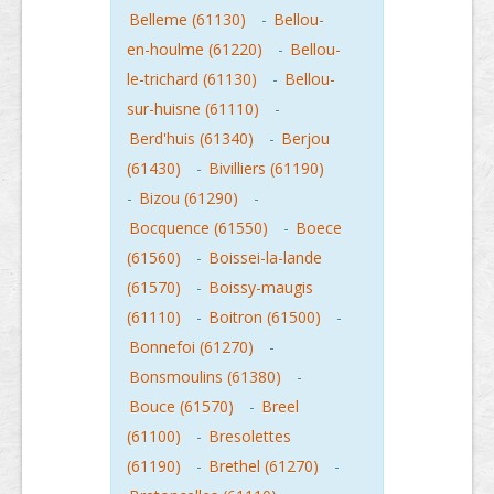
Belleme (61130)
-
Bellou-
en-houlme (61220)
-
Bellou-
le-trichard (61130)
-
Bellou-
sur-huisne (61110)
-
Berd'huis (61340)
-
Berjou
(61430)
-
Bivilliers (61190)
-
Bizou (61290)
-
Bocquence (61550)
-
Boece
(61560)
-
Boissei-la-lande
(61570)
-
Boissy-maugis
(61110)
-
Boitron (61500)
-
Bonnefoi (61270)
-
Bonsmoulins (61380)
-
Bouce (61570)
-
Breel
(61100)
-
Bresolettes
(61190)
-
Brethel (61270)
-