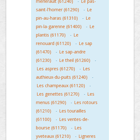
merlerault (61240)
-
Le pas-
saint-l'homer (61290)
-
Le
pin-au-haras (61310)
-
Le
pin-la-garenne (61400)
-
Le
plantis (61170)
-
Le
renouard (61120)
-
Le sap
(61470)
-
Le sap-andre
(61230)
-
Le theil (61260)
-
Les aspres (61270)
-
Les
authieux-du-puits (61240)
-
Les champeaux (61120)
-
Les genettes (61270)
-
Les
menus (61290)
-
Les rotours
(61210)
-
Les tourailles
(61100)
-
Les ventes-de-
bourse (61170)
-
Les
yveteaux (61210)
-
Ligneres