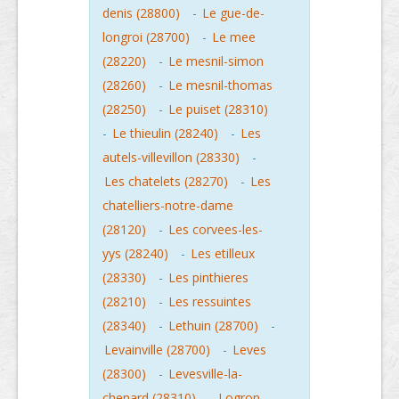
denis (28800)
-
Le gue-de-
longroi (28700)
-
Le mee
(28220)
-
Le mesnil-simon
(28260)
-
Le mesnil-thomas
(28250)
-
Le puiset (28310)
-
Le thieulin (28240)
-
Les
autels-villevillon (28330)
-
Les chatelets (28270)
-
Les
chatelliers-notre-dame
(28120)
-
Les corvees-les-
yys (28240)
-
Les etilleux
(28330)
-
Les pinthieres
(28210)
-
Les ressuintes
(28340)
-
Lethuin (28700)
-
Levainville (28700)
-
Leves
(28300)
-
Levesville-la-
chenard (28310)
-
Logron