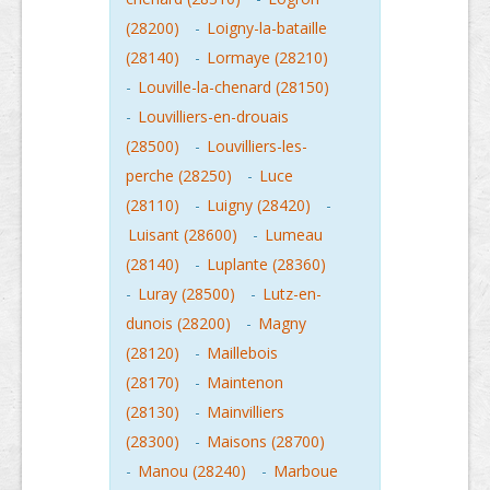
(28200)
-
Loigny-la-bataille
(28140)
-
Lormaye (28210)
-
Louville-la-chenard (28150)
-
Louvilliers-en-drouais
(28500)
-
Louvilliers-les-
perche (28250)
-
Luce
(28110)
-
Luigny (28420)
-
Luisant (28600)
-
Lumeau
(28140)
-
Luplante (28360)
-
Luray (28500)
-
Lutz-en-
dunois (28200)
-
Magny
(28120)
-
Maillebois
(28170)
-
Maintenon
(28130)
-
Mainvilliers
(28300)
-
Maisons (28700)
-
Manou (28240)
-
Marboue