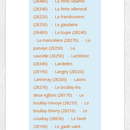
(28480)
-
La ferte-vidame
(28340)
-
La ferte-villeneuil
(28220)
-
La framboisiere
(28250)
-
La gaudaine
(28400)
-
La loupe (28240)
-
La manceliere (28270)
-
La
puisaye (28250)
-
La
saucelle (28250)
-
Lamblore
(28340)
-
Landelles
(28190)
-
Langey (28220)
-
Lanneray (28200)
-
Laons
(28270)
-
Le boullay-les-
deux-eglises (28170)
-
Le
boullay-mivoye (28210)
-
Le
boullay-thierry (28210)
-
Le
coudray (28630)
-
Le favril
(28190)
-
Le gault-saint-