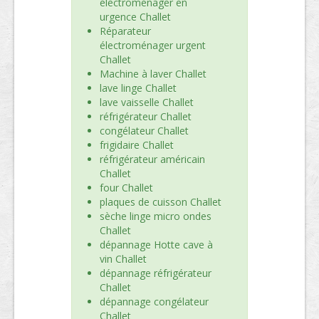
électroménager en
urgence Challet
Réparateur
électroménager urgent
Challet
Machine à laver Challet
lave linge Challet
lave vaisselle Challet
réfrigérateur Challet
congélateur Challet
frigidaire Challet
réfrigérateur américain
Challet
four Challet
plaques de cuisson Challet
sèche linge micro ondes
Challet
dépannage Hotte cave à
vin Challet
dépannage réfrigérateur
Challet
dépannage congélateur
Challet