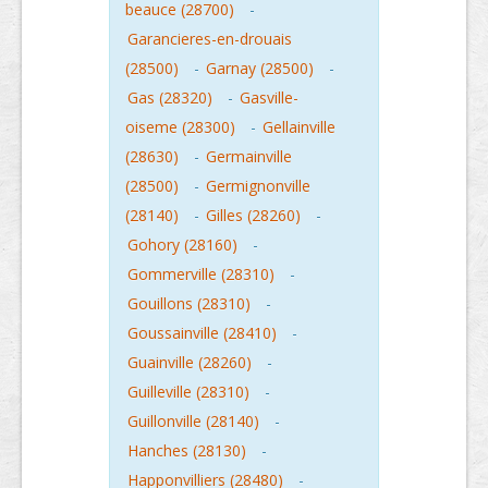
beauce (28700)
-
Garancieres-en-drouais
(28500)
-
Garnay (28500)
-
Gas (28320)
-
Gasville-
oiseme (28300)
-
Gellainville
(28630)
-
Germainville
(28500)
-
Germignonville
(28140)
-
Gilles (28260)
-
Gohory (28160)
-
Gommerville (28310)
-
Gouillons (28310)
-
Goussainville (28410)
-
Guainville (28260)
-
Guilleville (28310)
-
Guillonville (28140)
-
Hanches (28130)
-
Happonvilliers (28480)
-