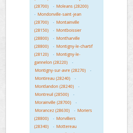
(28700)
-
Moleans (28200)
-
Mondonville-saint-jean
(28700)
-
Montainville
(28150)
-
Montboissier
(28800)
-
Montharville
(28800)
-
Montigny-le-chartif
(28120)
-
Montigny-le-
gannelon (28220)
-
Montigny-sur-avre (28270)
-
Montireau (28240)
-
Montlandon (28240)
-
Montreuil (28500)
-
Morainville (28700)
-
Morancez (28630)
-
Moriers
(28800)
-
Morvilliers
(28340)
-
Mottereau