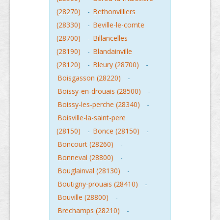
(28270)
-
Bethonvilliers
(28330)
-
Beville-le-comte
(28700)
-
Billancelles
(28190)
-
Blandainville
(28120)
-
Bleury (28700)
-
Boisgasson (28220)
-
Boissy-en-drouais (28500)
-
Boissy-les-perche (28340)
-
Boisville-la-saint-pere
(28150)
-
Bonce (28150)
-
Boncourt (28260)
-
Bonneval (28800)
-
Bouglainval (28130)
-
Boutigny-prouais (28410)
-
Bouville (28800)
-
Brechamps (28210)
-