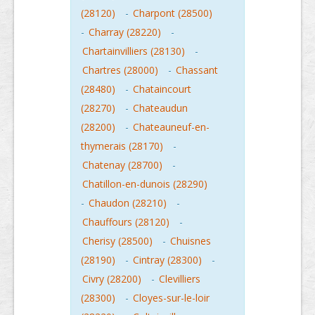
(28120)
-
Charpont (28500)
-
Charray (28220)
-
Chartainvilliers (28130)
-
Chartres (28000)
-
Chassant
(28480)
-
Chataincourt
(28270)
-
Chateaudun
(28200)
-
Chateauneuf-en-
thymerais (28170)
-
Chatenay (28700)
-
Chatillon-en-dunois (28290)
-
Chaudon (28210)
-
Chauffours (28120)
-
Cherisy (28500)
-
Chuisnes
(28190)
-
Cintray (28300)
-
Civry (28200)
-
Clevilliers
(28300)
-
Cloyes-sur-le-loir