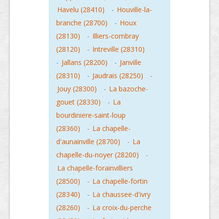
Havelu (28410)
-
Houville-la-
branche (28700)
-
Houx
(28130)
-
Illiers-combray
(28120)
-
Intreville (28310)
-
Jallans (28200)
-
Janville
(28310)
-
Jaudrais (28250)
-
Jouy (28300)
-
La bazoche-
gouet (28330)
-
La
bourdiniere-saint-loup
(28360)
-
La chapelle-
d'aunainville (28700)
-
La
chapelle-du-noyer (28200)
-
La chapelle-forainvilliers
(28500)
-
La chapelle-fortin
(28340)
-
La chaussee-d'ivry
(28260)
-
La croix-du-perche