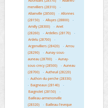
Abondant (28570)
-
Allaines-
mervilliers (28310)
-
Allainville (28500)
-
Allonnes
(28150)
-
Alluyes (28800)
-
Amilly (28300)
-
Anet
(28260)
-
Ardelles (28170)
-
Ardelu (28700)
-
Argenvilliers (28420)
-
Arrou
(28290)
-
Aunay-sous-
auneau (28700)
-
Aunay-
sous-crecy (28500)
-
Auneau
(28700)
-
Autheuil (28220)
-
Authon-du-perche (28330)
-
Baigneaux (28140)
-
Baignolet (28150)
-
Bailleau-armenonville
(28320)
-
Bailleau-l'eveque