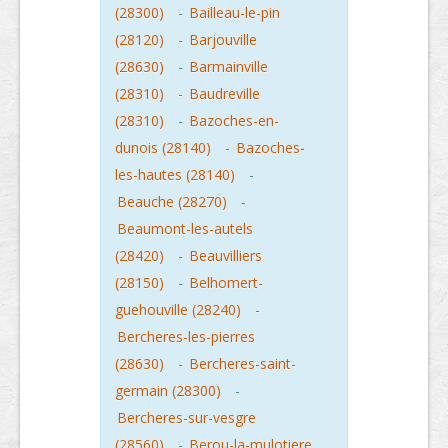
(28300)
-
Bailleau-le-pin
(28120)
-
Barjouville
(28630)
-
Barmainville
(28310)
-
Baudreville
(28310)
-
Bazoches-en-
dunois (28140)
-
Bazoches-
les-hautes (28140)
-
Beauche (28270)
-
Beaumont-les-autels
(28420)
-
Beauvilliers
(28150)
-
Belhomert-
guehouville (28240)
-
Bercheres-les-pierres
(28630)
-
Bercheres-saint-
germain (28300)
-
Bercheres-sur-vesgre
(28560)
-
Berou-la-mulotiere