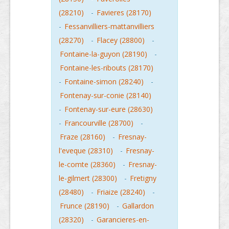
(28210)
-
Favieres (28170)
-
Fessanvilliers-mattanvilliers
(28270)
-
Flacey (28800)
-
Fontaine-la-guyon (28190)
-
Fontaine-les-ribouts (28170)
-
Fontaine-simon (28240)
-
Fontenay-sur-conie (28140)
-
Fontenay-sur-eure (28630)
-
Francourville (28700)
-
Fraze (28160)
-
Fresnay-
l'eveque (28310)
-
Fresnay-
le-comte (28360)
-
Fresnay-
le-gilmert (28300)
-
Fretigny
(28480)
-
Friaize (28240)
-
Frunce (28190)
-
Gallardon
(28320)
-
Garancieres-en-