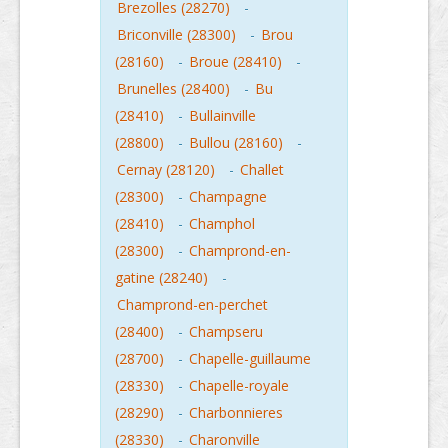
Brezolles (28270)
-
Briconville (28300)
-
Brou
(28160)
-
Broue (28410)
-
Brunelles (28400)
-
Bu
(28410)
-
Bullainville
(28800)
-
Bullou (28160)
-
Cernay (28120)
-
Challet
(28300)
-
Champagne
(28410)
-
Champhol
(28300)
-
Champrond-en-
gatine (28240)
-
Champrond-en-perchet
(28400)
-
Champseru
(28700)
-
Chapelle-guillaume
(28330)
-
Chapelle-royale
(28290)
-
Charbonnieres
(28330)
-
Charonville