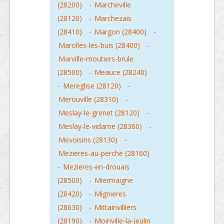
(28200)
-
Marcheville
(28120)
-
Marchezais
(28410)
-
Margon (28400)
-
Marolles-les-buis (28400)
-
Marville-moutiers-brule
(28500)
-
Meauce (28240)
-
Mereglise (28120)
-
Merouville (28310)
-
Meslay-le-grenet (28120)
-
Meslay-le-vidame (28360)
-
Mevoisins (28130)
-
Mezieres-au-perche (28160)
-
Mezieres-en-drouais
(28500)
-
Miermaigne
(28420)
-
Mignieres
(28630)
-
Mittainvilliers
(28190)
-
Moinville-la-jeulin