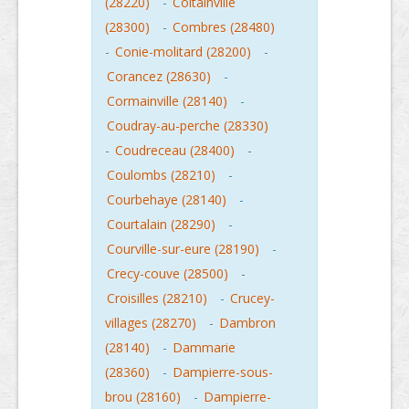
(28220)
-
Coltainville
(28300)
-
Combres (28480)
-
Conie-molitard (28200)
-
Corancez (28630)
-
Cormainville (28140)
-
Coudray-au-perche (28330)
-
Coudreceau (28400)
-
Coulombs (28210)
-
Courbehaye (28140)
-
Courtalain (28290)
-
Courville-sur-eure (28190)
-
Crecy-couve (28500)
-
Croisilles (28210)
-
Crucey-
villages (28270)
-
Dambron
(28140)
-
Dammarie
(28360)
-
Dampierre-sous-
brou (28160)
-
Dampierre-