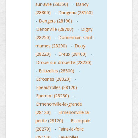
sur-avre (28350)
-
Dancy
(28800)
-
Dangeau (28160)
-
Dangers (28190)
-
Denonville (28700)
-
Digny
(28250)
-
Donnemain-saint-
mames (28200)
-
Douy
(28220)
-
Dreux (28100)
-
Droue-sur-drouette (28230)
-
Ecluzelles (28500)
-
Ecrosnes (28320)
-
Epeautrolles (28120)
-
Epernon (28230)
-
Ermenonville-la-grande
(28120)
-
Ermenonville-la-
petite (28120)
-
Escorpain
(28270)
-
Fains-la-folie
(28150)
-
Faverolles