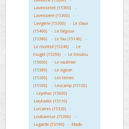
Laveissenet (15300)
-
Laveissiere (15300)
-
Lavigerie (15300)
-
Le claux
(15400)
-
Le falgoux
(15380)
-
Le fau (15140)
-
Le monteil (15240)
-
Le
rouget (15290)
-
Le trioulou
(15600)
-
Le vaulmier
(15380)
-
Le vigean
(15200)
-
Les ternes
(15100)
-
Leucamp (15120)
-
Leynhac (15600)
-
Lieutades (15110)
-
Lorcieres (15320)
-
Loubaresse (15390)
-
Lugarde (15190)
-
Madic