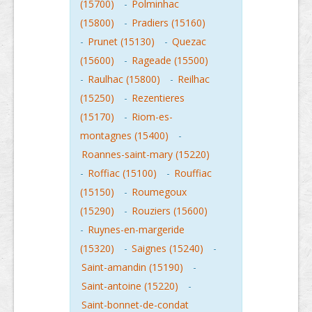
(15700)
-
Polminhac
(15800)
-
Pradiers (15160)
-
Prunet (15130)
-
Quezac
(15600)
-
Rageade (15500)
-
Raulhac (15800)
-
Reilhac
(15250)
-
Rezentieres
(15170)
-
Riom-es-
montagnes (15400)
-
Roannes-saint-mary (15220)
-
Roffiac (15100)
-
Rouffiac
(15150)
-
Roumegoux
(15290)
-
Rouziers (15600)
-
Ruynes-en-margeride
(15320)
-
Saignes (15240)
-
Saint-amandin (15190)
-
Saint-antoine (15220)
-
Saint-bonnet-de-condat