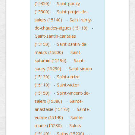
(15350)
-
Saint-poncy
(15500)
-
Saint-projet-de-
salers (15140)
-
Saint-remy-
de-chaudes-aigues (15110)
-
Saint-santin-cantales
(15150)
-
Saint-santin-de-
maurs (15600)
-
Saint-
saturnin (15190)
-
Saint-
saury (15290)
-
Saint-simon
(15130)
-
Saint-urcize
(15110)
-
Saint-victor
(15150)
-
Saint-vincent-de-
salers (15380)
-
Sainte-
anastasie (15170)
-
Sainte-
eulalie (15140)
-
Sainte-
marie (15230)
-
Salers
(15140)
-
Salins (15200)
-