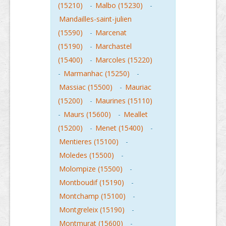
(15210)
-
Malbo (15230)
-
Mandailles-saint-julien
(15590)
-
Marcenat
(15190)
-
Marchastel
(15400)
-
Marcoles (15220)
-
Marmanhac (15250)
-
Massiac (15500)
-
Mauriac
(15200)
-
Maurines (15110)
-
Maurs (15600)
-
Meallet
(15200)
-
Menet (15400)
-
Mentieres (15100)
-
Moledes (15500)
-
Molompize (15500)
-
Montboudif (15190)
-
Montchamp (15100)
-
Montgreleix (15190)
-
Montmurat (15600)
-