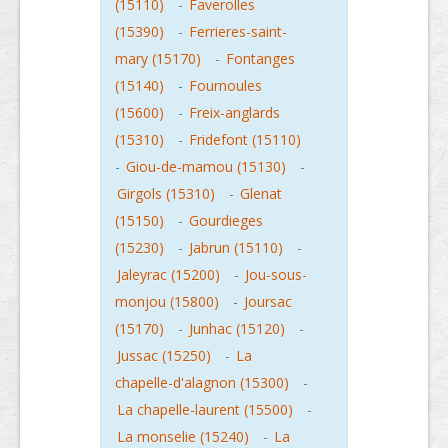
(15110)
-
Faverolles
(15390)
-
Ferrieres-saint-
mary (15170)
-
Fontanges
(15140)
-
Fournoules
(15600)
-
Freix-anglards
(15310)
-
Fridefont (15110)
-
Giou-de-mamou (15130)
-
Girgols (15310)
-
Glenat
(15150)
-
Gourdieges
(15230)
-
Jabrun (15110)
-
Jaleyrac (15200)
-
Jou-sous-
monjou (15800)
-
Joursac
(15170)
-
Junhac (15120)
-
Jussac (15250)
-
La
chapelle-d'alagnon (15300)
-
La chapelle-laurent (15500)
-
La monselie (15240)
-
La