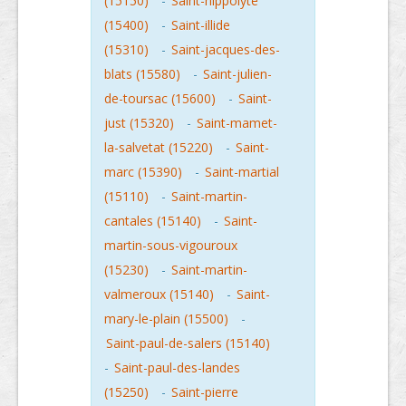
(15150)
-
Saint-hippolyte
(15400)
-
Saint-illide
(15310)
-
Saint-jacques-des-
blats (15580)
-
Saint-julien-
de-toursac (15600)
-
Saint-
just (15320)
-
Saint-mamet-
la-salvetat (15220)
-
Saint-
marc (15390)
-
Saint-martial
(15110)
-
Saint-martin-
cantales (15140)
-
Saint-
martin-sous-vigouroux
(15230)
-
Saint-martin-
valmeroux (15140)
-
Saint-
mary-le-plain (15500)
-
Saint-paul-de-salers (15140)
-
Saint-paul-des-landes
(15250)
-
Saint-pierre