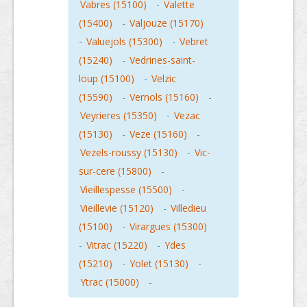
Vabres (15100)
-
Valette
(15400)
-
Valjouze (15170)
-
Valuejols (15300)
-
Vebret
(15240)
-
Vedrines-saint-
loup (15100)
-
Velzic
(15590)
-
Vernols (15160)
-
Veyrieres (15350)
-
Vezac
(15130)
-
Veze (15160)
-
Vezels-roussy (15130)
-
Vic-
sur-cere (15800)
-
Vieillespesse (15500)
-
Vieillevie (15120)
-
Villedieu
(15100)
-
Virargues (15300)
-
Vitrac (15220)
-
Ydes
(15210)
-
Yolet (15130)
-
Ytrac (15000)
-