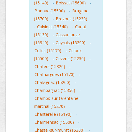
(15140)
-
Boisset (15600)
-
Bonnac (15500)
-
Brageac
(15700)
-
Brezons (15230)
-
Calvinet (15340)
-
Carlat
(15130)
-
Cassaniouze
(15340)
-
Cayrols (15290)
-
Celles (15170)
-
Celoux
(15500)
-
Cezens (15230)
-
Chaliers (15320)
-
Chalinargues (15170)
-
Chalvignac (15200)
-
Champagnac (15350)
-
Champs-sur-tarentaine-
marchal (15270)
-
Chanterelle (15190)
-
Charmensac (15500)
-
Chastel-sur-murat (15300)
-