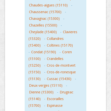
Chaudes-aigues (15110)
-
Chaussenac (15700)
-
Chavagnac (15300)
-
Chazelles (15500)
-
Cheylade (15400)
-
Clavieres
(15320)
-
Collandres
(15400)
-
Coltines (15170)
-
Condat (15190)
-
Coren
(15100)
-
Crandelles
(15250)
-
Cros-de-montvert
(15150)
-
Cros-de-ronesque
(15130)
-
Cussac (15430)
-
Deux-verges (15110)
-
Dienne (15300)
-
Drugeac
(15140)
-
Escorailles
(15700)
-
Espinasse