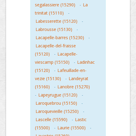
segalassiere (15290)
-
La
trinitat (15110)
-
Labesserette (15120)
-
Labrousse (15130)
-
Lacapelle-barres (15230)
-
Lacapelle-del-fraisse
(15120)
-
Lacapelle-
viescamp (15150)
-
Ladinhac
(15120)
-
Lafeuillade-en-
vezie (15130)
-
Landeyrat
(15160)
-
Lanobre (15270)
-
Lapeyrugue (15120)
-
Laroquebrou (15150)
-
Laroquevieille (15250)
-
Lascelle (15590)
-
Lastic
(15500)
-
Laurie (15500)
-
Lavastrie (15260)
-