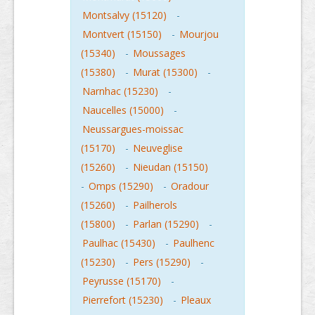
Montsalvy (15120)
-
Montvert (15150)
-
Mourjou
(15340)
-
Moussages
(15380)
-
Murat (15300)
-
Narnhac (15230)
-
Naucelles (15000)
-
Neussargues-moissac
(15170)
-
Neuveglise
(15260)
-
Nieudan (15150)
-
Omps (15290)
-
Oradour
(15260)
-
Pailherols
(15800)
-
Parlan (15290)
-
Paulhac (15430)
-
Paulhenc
(15230)
-
Pers (15290)
-
Peyrusse (15170)
-
Pierrefort (15230)
-
Pleaux