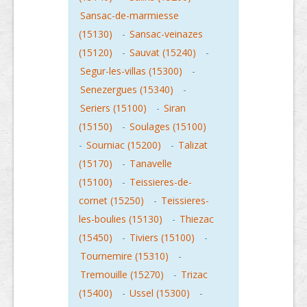
Sansac-de-marmiesse
(15130)
-
Sansac-veinazes
(15120)
-
Sauvat (15240)
-
Segur-les-villas (15300)
-
Senezergues (15340)
-
Seriers (15100)
-
Siran
(15150)
-
Soulages (15100)
-
Sourniac (15200)
-
Talizat
(15170)
-
Tanavelle
(15100)
-
Teissieres-de-
cornet (15250)
-
Teissieres-
les-boulies (15130)
-
Thiezac
(15450)
-
Tiviers (15100)
-
Tournemire (15310)
-
Tremouille (15270)
-
Trizac
(15400)
-
Ussel (15300)
-