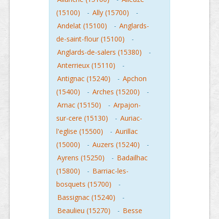
(15100)
-
Ally (15700)
-
Andelat (15100)
-
Anglards-
de-saint-flour (15100)
-
Anglards-de-salers (15380)
-
Anterrieux (15110)
-
Antignac (15240)
-
Apchon
(15400)
-
Arches (15200)
-
Arnac (15150)
-
Arpajon-
sur-cere (15130)
-
Auriac-
l'eglise (15500)
-
Aurillac
(15000)
-
Auzers (15240)
-
Ayrens (15250)
-
Badailhac
(15800)
-
Barriac-les-
bosquets (15700)
-
Bassignac (15240)
-
Beaulieu (15270)
-
Besse