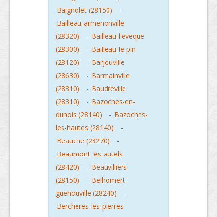
Baignolet (28150)
-
Bailleau-armenonville
(28320)
-
Bailleau-l'eveque
(28300)
-
Bailleau-le-pin
(28120)
-
Barjouville
(28630)
-
Barmainville
(28310)
-
Baudreville
(28310)
-
Bazoches-en-
dunois (28140)
-
Bazoches-
les-hautes (28140)
-
Beauche (28270)
-
Beaumont-les-autels
(28420)
-
Beauvilliers
(28150)
-
Belhomert-
guehouville (28240)
-
Bercheres-les-pierres