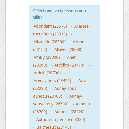
Sélectionnez ci-dessous votre
ville :
Abondant (28570)
-
Allaines-
mervilliers (28310)
-
Allainville (28500)
-
Allonnes
(28150)
-
Alluyes (28800)
-
Amilly (28300)
-
Anet
(28260)
-
Ardelles (28170)
-
Ardelu (28700)
-
Argenvilliers (28420)
-
Arrou
(28290)
-
Aunay-sous-
auneau (28700)
-
Aunay-
sous-crecy (28500)
-
Auneau
(28700)
-
Autheuil (28220)
-
Authon-du-perche (28330)
-
Baigneaux (28140)
-