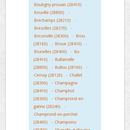
Boutigny-prouais (28410)
-
Bouville (28800)
-
Brechamps (28210)
-
Brezolles (28270)
-
Briconville (28300)
-
Brou
(28160)
-
Broue (28410)
-
Brunelles (28400)
-
Bu
(28410)
-
Bullainville
(28800)
-
Bullou (28160)
-
Cernay (28120)
-
Challet
(28300)
-
Champagne
(28410)
-
Champhol
(28300)
-
Champrond-en-
gatine (28240)
-
Champrond-en-perchet
(28400)
-
Champseru
(28700)
-
Chapelle-guillaume