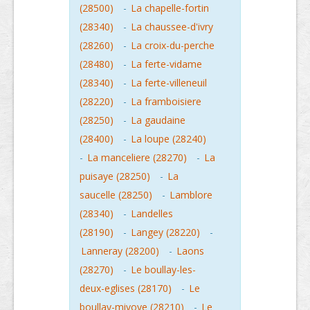
(28500)
-
La chapelle-fortin
(28340)
-
La chaussee-d'ivry
(28260)
-
La croix-du-perche
(28480)
-
La ferte-vidame
(28340)
-
La ferte-villeneuil
(28220)
-
La framboisiere
(28250)
-
La gaudaine
(28400)
-
La loupe (28240)
-
La manceliere (28270)
-
La
puisaye (28250)
-
La
saucelle (28250)
-
Lamblore
(28340)
-
Landelles
(28190)
-
Langey (28220)
-
Lanneray (28200)
-
Laons
(28270)
-
Le boullay-les-
deux-eglises (28170)
-
Le
boullay-mivoye (28210)
-
Le