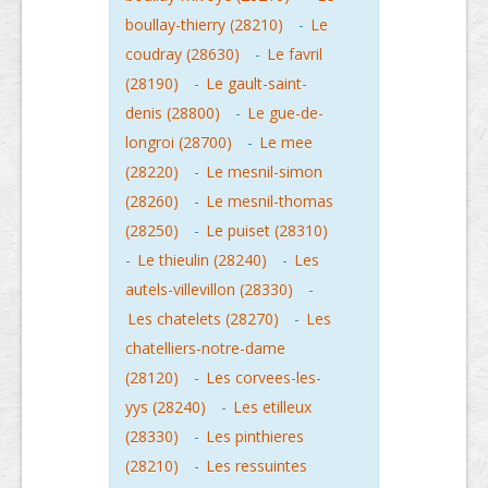
boullay-thierry (28210)
-
Le
coudray (28630)
-
Le favril
(28190)
-
Le gault-saint-
denis (28800)
-
Le gue-de-
longroi (28700)
-
Le mee
(28220)
-
Le mesnil-simon
(28260)
-
Le mesnil-thomas
(28250)
-
Le puiset (28310)
-
Le thieulin (28240)
-
Les
autels-villevillon (28330)
-
Les chatelets (28270)
-
Les
chatelliers-notre-dame
(28120)
-
Les corvees-les-
yys (28240)
-
Les etilleux
(28330)
-
Les pinthieres
(28210)
-
Les ressuintes