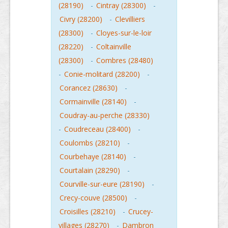
(28190)
-
Cintray (28300)
-
Civry (28200)
-
Clevilliers
(28300)
-
Cloyes-sur-le-loir
(28220)
-
Coltainville
(28300)
-
Combres (28480)
-
Conie-molitard (28200)
-
Corancez (28630)
-
Cormainville (28140)
-
Coudray-au-perche (28330)
-
Coudreceau (28400)
-
Coulombs (28210)
-
Courbehaye (28140)
-
Courtalain (28290)
-
Courville-sur-eure (28190)
-
Crecy-couve (28500)
-
Croisilles (28210)
-
Crucey-
villages (28270)
-
Dambron