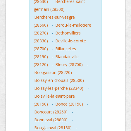
(28630)
-
Bercheres-saint-
germain (28300)
-
Bercheres-sur-vesgre
(28560)
-
Berou-la-mulotiere
(28270)
-
Bethonvilliers
(28330)
-
Beville-le-comte
(28700)
-
Billancelles
(28190)
-
Blandainville
(28120)
-
Bleury (28700)
-
Boisgasson (28220)
-
Boissy-en-drouais (28500)
-
Boissy-les-perche (28340)
-
Boisville-la-saint-pere
(28150)
-
Bonce (28150)
-
Boncourt (28260)
-
Bonneval (28800)
-
Bouglainval (28130)
-