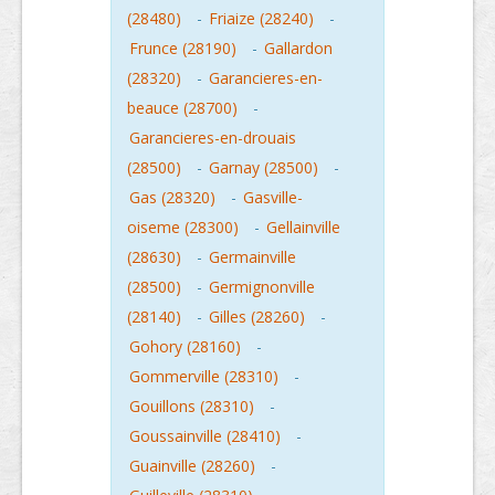
(28480)
-
Friaize (28240)
-
Frunce (28190)
-
Gallardon
(28320)
-
Garancieres-en-
beauce (28700)
-
Garancieres-en-drouais
(28500)
-
Garnay (28500)
-
Gas (28320)
-
Gasville-
oiseme (28300)
-
Gellainville
(28630)
-
Germainville
(28500)
-
Germignonville
(28140)
-
Gilles (28260)
-
Gohory (28160)
-
Gommerville (28310)
-
Gouillons (28310)
-
Goussainville (28410)
-
Guainville (28260)
-