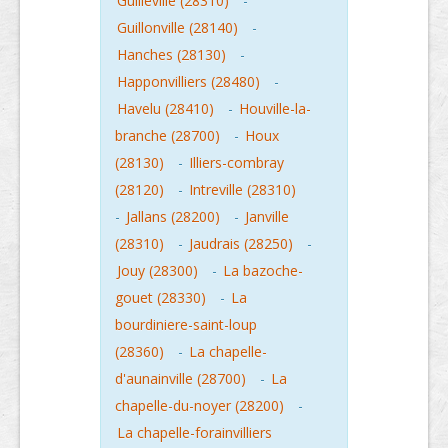
Guilleville (28310)
-
Guillonville (28140)
-
Hanches (28130)
-
Happonvilliers (28480)
-
Havelu (28410)
-
Houville-la-
branche (28700)
-
Houx
(28130)
-
Illiers-combray
(28120)
-
Intreville (28310)
-
Jallans (28200)
-
Janville
(28310)
-
Jaudrais (28250)
-
Jouy (28300)
-
La bazoche-
gouet (28330)
-
La
bourdiniere-saint-loup
(28360)
-
La chapelle-
d'aunainville (28700)
-
La
chapelle-du-noyer (28200)
-
La chapelle-forainvilliers