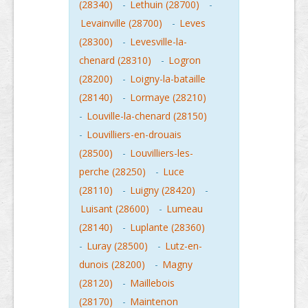
(28340)
-
Lethuin (28700)
-
Levainville (28700)
-
Leves
(28300)
-
Levesville-la-
chenard (28310)
-
Logron
(28200)
-
Loigny-la-bataille
(28140)
-
Lormaye (28210)
-
Louville-la-chenard (28150)
-
Louvilliers-en-drouais
(28500)
-
Louvilliers-les-
perche (28250)
-
Luce
(28110)
-
Luigny (28420)
-
Luisant (28600)
-
Lumeau
(28140)
-
Luplante (28360)
-
Luray (28500)
-
Lutz-en-
dunois (28200)
-
Magny
(28120)
-
Maillebois
(28170)
-
Maintenon