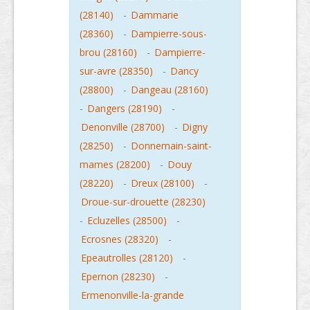
(28140)
-
Dammarie
(28360)
-
Dampierre-sous-
brou (28160)
-
Dampierre-
sur-avre (28350)
-
Dancy
(28800)
-
Dangeau (28160)
-
Dangers (28190)
-
Denonville (28700)
-
Digny
(28250)
-
Donnemain-saint-
mames (28200)
-
Douy
(28220)
-
Dreux (28100)
-
Droue-sur-drouette (28230)
-
Ecluzelles (28500)
-
Ecrosnes (28320)
-
Epeautrolles (28120)
-
Epernon (28230)
-
Ermenonville-la-grande