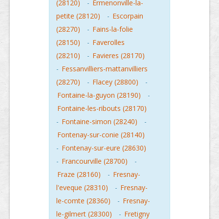
(28120)
-
Ermenonville-la-
petite (28120)
-
Escorpain
(28270)
-
Fains-la-folie
(28150)
-
Faverolles
(28210)
-
Favieres (28170)
-
Fessanvilliers-mattanvilliers
(28270)
-
Flacey (28800)
-
Fontaine-la-guyon (28190)
-
Fontaine-les-ribouts (28170)
-
Fontaine-simon (28240)
-
Fontenay-sur-conie (28140)
-
Fontenay-sur-eure (28630)
-
Francourville (28700)
-
Fraze (28160)
-
Fresnay-
l'eveque (28310)
-
Fresnay-
le-comte (28360)
-
Fresnay-
le-gilmert (28300)
-
Fretigny