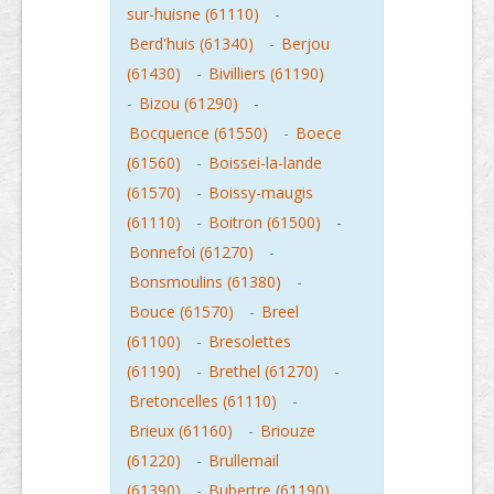
sur-huisne (61110)
-
Berd'huis (61340)
-
Berjou
(61430)
-
Bivilliers (61190)
-
Bizou (61290)
-
Bocquence (61550)
-
Boece
(61560)
-
Boissei-la-lande
(61570)
-
Boissy-maugis
(61110)
-
Boitron (61500)
-
Bonnefoi (61270)
-
Bonsmoulins (61380)
-
Bouce (61570)
-
Breel
(61100)
-
Bresolettes
(61190)
-
Brethel (61270)
-
Bretoncelles (61110)
-
Brieux (61160)
-
Briouze
(61220)
-
Brullemail
(61390)
-
Bubertre (61190)