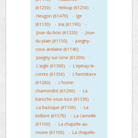
(61250)
-
Heloup (61250)
-
Heugon (61470)
-
Ige
(61130)
-
Irai (61190)
-
Joue-du-bois (61320)
-
Joue-
du-plain (61150)
-
Juvigny-
sous-andaine (61140)
-
Juvigny-sur-orne (61200)
-
L'aigle (61300)
-
L'epinay-le-
comte (61350)
-
L'hermitiere
(61260)
-
L'home-
chamondot (61290)
-
La
baroche-sous-luce (61330)
-
La bazoque (61100)
-
La
belliere (61570)
-
La carneille
(61100)
-
La chapelle-au-
moine (61100)
-
La chapelle-