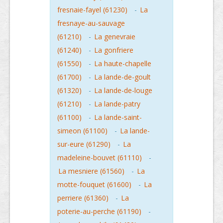
fresnaie-fayel (61230)
-
La
fresnaye-au-sauvage
(61210)
-
La genevraie
(61240)
-
La gonfriere
(61550)
-
La haute-chapelle
(61700)
-
La lande-de-goult
(61320)
-
La lande-de-louge
(61210)
-
La lande-patry
(61100)
-
La lande-saint-
simeon (61100)
-
La lande-
sur-eure (61290)
-
La
madeleine-bouvet (61110)
-
La mesniere (61560)
-
La
motte-fouquet (61600)
-
La
perriere (61360)
-
La
poterie-au-perche (61190)
-