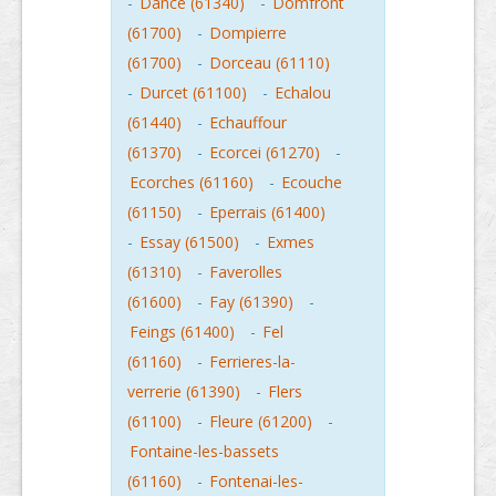
-
Dance (61340)
-
Domfront
(61700)
-
Dompierre
(61700)
-
Dorceau (61110)
-
Durcet (61100)
-
Echalou
(61440)
-
Echauffour
(61370)
-
Ecorcei (61270)
-
Ecorches (61160)
-
Ecouche
(61150)
-
Eperrais (61400)
-
Essay (61500)
-
Exmes
(61310)
-
Faverolles
(61600)
-
Fay (61390)
-
Feings (61400)
-
Fel
(61160)
-
Ferrieres-la-
verrerie (61390)
-
Flers
(61100)
-
Fleure (61200)
-
Fontaine-les-bassets
(61160)
-
Fontenai-les-