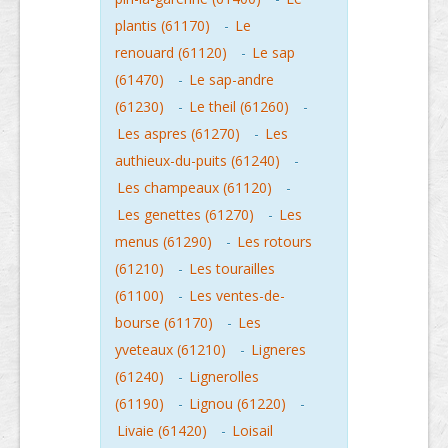
plantis (61170)
-
Le
renouard (61120)
-
Le sap
(61470)
-
Le sap-andre
(61230)
-
Le theil (61260)
-
Les aspres (61270)
-
Les
authieux-du-puits (61240)
-
Les champeaux (61120)
-
Les genettes (61270)
-
Les
menus (61290)
-
Les rotours
(61210)
-
Les tourailles
(61100)
-
Les ventes-de-
bourse (61170)
-
Les
yveteaux (61210)
-
Ligneres
(61240)
-
Lignerolles
(61190)
-
Lignou (61220)
-
Livaie (61420)
-
Loisail