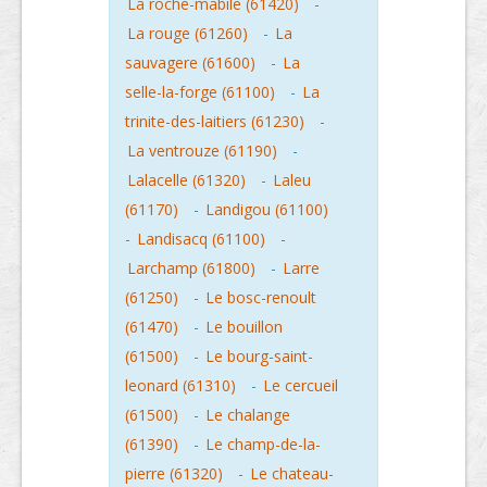
La roche-mabile (61420)
-
La rouge (61260)
-
La
sauvagere (61600)
-
La
selle-la-forge (61100)
-
La
trinite-des-laitiers (61230)
-
La ventrouze (61190)
-
Lalacelle (61320)
-
Laleu
(61170)
-
Landigou (61100)
-
Landisacq (61100)
-
Larchamp (61800)
-
Larre
(61250)
-
Le bosc-renoult
(61470)
-
Le bouillon
(61500)
-
Le bourg-saint-
leonard (61310)
-
Le cercueil
(61500)
-
Le chalange
(61390)
-
Le champ-de-la-
pierre (61320)
-
Le chateau-