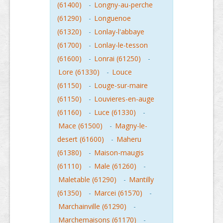
(61400)
-
Longny-au-perche
(61290)
-
Longuenoe
(61320)
-
Lonlay-l'abbaye
(61700)
-
Lonlay-le-tesson
(61600)
-
Lonrai (61250)
-
Lore (61330)
-
Louce
(61150)
-
Louge-sur-maire
(61150)
-
Louvieres-en-auge
(61160)
-
Luce (61330)
-
Mace (61500)
-
Magny-le-
desert (61600)
-
Maheru
(61380)
-
Maison-maugis
(61110)
-
Male (61260)
-
Maletable (61290)
-
Mantilly
(61350)
-
Marcei (61570)
-
Marchainville (61290)
-
Marchemaisons (61170)
-