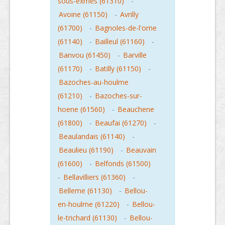
sous-exmes (61310)
-
Avoine (61150)
-
Avrilly
(61700)
-
Bagnoles-de-l'orne
(61140)
-
Bailleul (61160)
-
Banvou (61450)
-
Barville
(61170)
-
Batilly (61150)
-
Bazoches-au-houlme
(61210)
-
Bazoches-sur-
hoene (61560)
-
Beauchene
(61800)
-
Beaufai (61270)
-
Beaulandais (61140)
-
Beaulieu (61190)
-
Beauvain
(61600)
-
Belfonds (61500)
-
Bellavilliers (61360)
-
Belleme (61130)
-
Bellou-
en-houlme (61220)
-
Bellou-
le-trichard (61130)
-
Bellou-