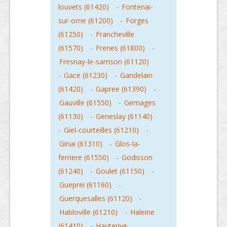
louvets (61420)
-
Fontenai-
sur-orne (61200)
-
Forges
(61250)
-
Francheville
(61570)
-
Frenes (61800)
-
Fresnay-le-samson (61120)
-
Gace (61230)
-
Gandelain
(61420)
-
Gapree (61390)
-
Gauville (61550)
-
Gemages
(61130)
-
Geneslay (61140)
-
Giel-courteilles (61210)
-
Ginai (61310)
-
Glos-la-
ferriere (61550)
-
Godisson
(61240)
-
Goulet (61150)
-
Gueprei (61160)
-
Guerquesalles (61120)
-
Habloville (61210)
-
Haleine
(61410)
-
Hauterive