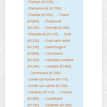
Champs (61190)
-
Champsecret (61700)
-
Chandai (61300)
-
Chanu
(61800)
-
Chaumont
(61230)
-
Chemilli (61360)
-
Chenedouit (61210)
-
Ciral
(61320)
-
Cisai-saint-aubin
(61230)
-
Clairefougere
(61800)
-
Colombiers
(61250)
-
Colonard-corubert
(61340)
-
Comblot (61400)
-
Commeaux (61200)
-
Conde-sur-huisne (61110)
-
Conde-sur-sarthe (61250)
-
Condeau (61110)
-
Corbon
(61400)
-
Coudehard
(61160)
-
Coulimer (61360)