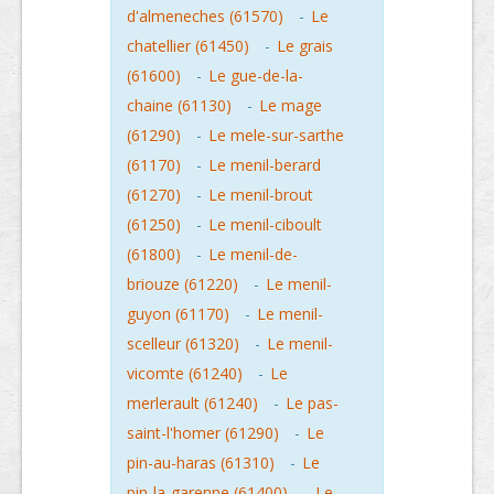
d'almeneches (61570)
-
Le
chatellier (61450)
-
Le grais
(61600)
-
Le gue-de-la-
chaine (61130)
-
Le mage
(61290)
-
Le mele-sur-sarthe
(61170)
-
Le menil-berard
(61270)
-
Le menil-brout
(61250)
-
Le menil-ciboult
(61800)
-
Le menil-de-
briouze (61220)
-
Le menil-
guyon (61170)
-
Le menil-
scelleur (61320)
-
Le menil-
vicomte (61240)
-
Le
merlerault (61240)
-
Le pas-
saint-l'homer (61290)
-
Le
pin-au-haras (61310)
-
Le
pin-la-garenne (61400)
-
Le