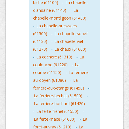
biche (61100)
-
La chapelle-
d'andaine (61140)
-
La
chapelle-montligeon (61400)
-
La chapelle-pres-sees
(61500)
-
La chapelle-souef
(61130)
-
La chapelle-viel
(61270)
-
La chaux (61600)
-
La cochere (61310)
-
La
coulonche (61220)
-
La
courbe (61150)
-
La ferriere-
au-doyen (61380)
-
La
ferriere-aux-etangs (61450)
-
La ferriere-bechet (61500)
-
La ferriere-bochard (61420)
-
La ferte-frenel (61550)
-
La ferte-mace (61600)
-
La
foret-auvray (61210)
-
La