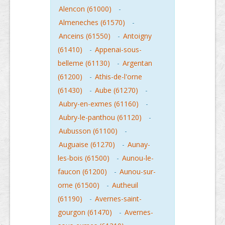
Alencon (61000)
-
Almeneches (61570)
-
Anceins (61550)
-
Antoigny
(61410)
-
Appenai-sous-
belleme (61130)
-
Argentan
(61200)
-
Athis-de-l'orne
(61430)
-
Aube (61270)
-
Aubry-en-exmes (61160)
-
Aubry-le-panthou (61120)
-
Aubusson (61100)
-
Auguaise (61270)
-
Aunay-
les-bois (61500)
-
Aunou-le-
faucon (61200)
-
Aunou-sur-
orne (61500)
-
Autheuil
(61190)
-
Avernes-saint-
gourgon (61470)
-
Avernes-