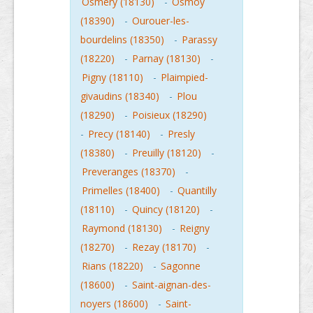
Osmery (18130)
-
Osmoy
(18390)
-
Ourouer-les-
bourdelins (18350)
-
Parassy
(18220)
-
Parnay (18130)
-
Pigny (18110)
-
Plaimpied-
givaudins (18340)
-
Plou
(18290)
-
Poisieux (18290)
-
Precy (18140)
-
Presly
(18380)
-
Preuilly (18120)
-
Preveranges (18370)
-
Primelles (18400)
-
Quantilly
(18110)
-
Quincy (18120)
-
Raymond (18130)
-
Reigny
(18270)
-
Rezay (18170)
-
Rians (18220)
-
Sagonne
(18600)
-
Saint-aignan-des-
noyers (18600)
-
Saint-