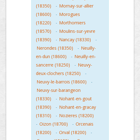
(18350)
-
Mornay-sur-allier
(18600)
-
Morogues
(18220)
-
Morthomiers
(18570)
-
Moulins-sur-yevre
(18390)
-
Nancay (18330)
-
Nerondes (18350)
-
Neuilly-
en-dun (18600)
-
Neuilly-en-
sancerre (18250)
-
Neuvy-
deux-clochers (18250)
-
Neuvy-le-barrois (18600)
-
Neuvy-sur-barangeon
(18330)
-
Nohant-en-gout
(18390)
-
Nohant-en-gracay
(18310)
-
Nozieres (18200)
-
Oizon (18700)
-
Orcenais
(18200)
-
Orval (18200)
-