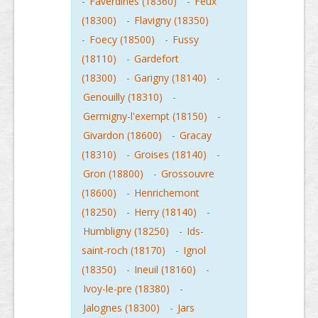
-
Faverdines (18360)
-
Feux
(18300)
-
Flavigny (18350)
-
Foecy (18500)
-
Fussy
(18110)
-
Gardefort
(18300)
-
Garigny (18140)
-
Genouilly (18310)
-
Germigny-l'exempt (18150)
-
Givardon (18600)
-
Gracay
(18310)
-
Groises (18140)
-
Gron (18800)
-
Grossouvre
(18600)
-
Henrichemont
(18250)
-
Herry (18140)
-
Humbligny (18250)
-
Ids-
saint-roch (18170)
-
Ignol
(18350)
-
Ineuil (18160)
-
Ivoy-le-pre (18380)
-
Jalognes (18300)
-
Jars