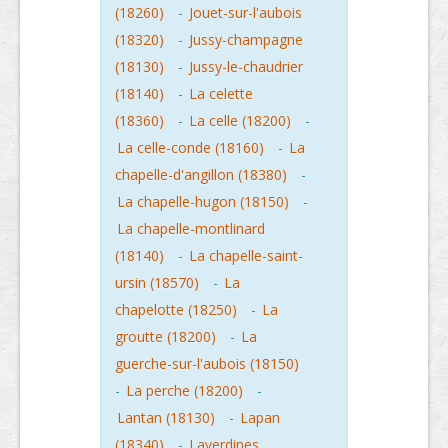
(18260)
-
Jouet-sur-l'aubois
(18320)
-
Jussy-champagne
(18130)
-
Jussy-le-chaudrier
(18140)
-
La celette
(18360)
-
La celle (18200)
-
La celle-conde (18160)
-
La
chapelle-d'angillon (18380)
-
La chapelle-hugon (18150)
-
La chapelle-montlinard
(18140)
-
La chapelle-saint-
ursin (18570)
-
La
chapelotte (18250)
-
La
groutte (18200)
-
La
guerche-sur-l'aubois (18150)
-
La perche (18200)
-
Lantan (18130)
-
Lapan
(18340)
-
Laverdines