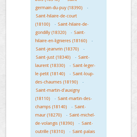
germain-du-puy (18390)
-
Saint-hilaire-de-court
(18100)
-
Saint-hilaire-de-
gondilly (18320)
-
Saint-
hilaire-en-lignieres (18160)
-
Saint-jeanvrin (18370)
-
Saint-just (18340)
-
Saint-
laurent (18330)
-
Saint-leger-
le-petit (18140)
-
Saint-loup-
des-chaumes (18190)
-
Saint-martin-d'auxigny
(18110)
-
Saint-martin-des-
champs (18140)
-
Saint-
maur (18270)
-
Saint-michel-
de-volangis (18390)
-
Saint-
outrille (18310)
-
Saint-palais