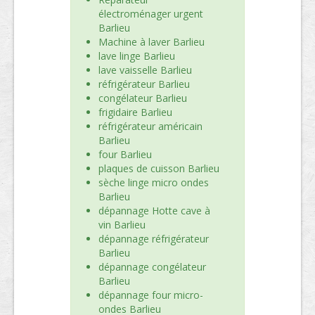
électroménager urgent
Barlieu
Machine à laver Barlieu
lave linge Barlieu
lave vaisselle Barlieu
réfrigérateur Barlieu
congélateur Barlieu
frigidaire Barlieu
réfrigérateur américain
Barlieu
four Barlieu
plaques de cuisson Barlieu
sèche linge micro ondes
Barlieu
dépannage Hotte cave à
vin Barlieu
dépannage réfrigérateur
Barlieu
dépannage congélateur
Barlieu
dépannage four micro-
ondes Barlieu