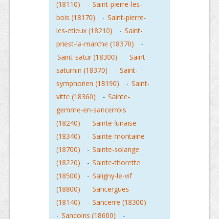
(18110)
-
Saint-pierre-les-
bois (18170)
-
Saint-pierre-
les-etieux (18210)
-
Saint-
priest-la-marche (18370)
-
Saint-satur (18300)
-
Saint-
saturnin (18370)
-
Saint-
symphorien (18190)
-
Saint-
vitte (18360)
-
Sainte-
gemme-en-sancerrois
(18240)
-
Sainte-lunaise
(18340)
-
Sainte-montaine
(18700)
-
Sainte-solange
(18220)
-
Sainte-thorette
(18500)
-
Saligny-le-vif
(18800)
-
Sancergues
(18140)
-
Sancerre (18300)
-
Sancoins (18600)
-