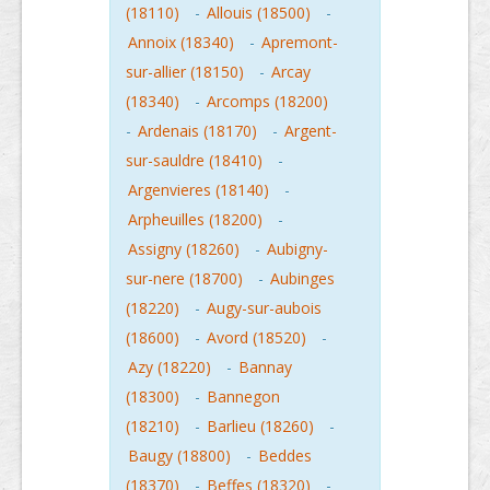
(18110)
-
Allouis (18500)
-
Annoix (18340)
-
Apremont-
sur-allier (18150)
-
Arcay
(18340)
-
Arcomps (18200)
-
Ardenais (18170)
-
Argent-
sur-sauldre (18410)
-
Argenvieres (18140)
-
Arpheuilles (18200)
-
Assigny (18260)
-
Aubigny-
sur-nere (18700)
-
Aubinges
(18220)
-
Augy-sur-aubois
(18600)
-
Avord (18520)
-
Azy (18220)
-
Bannay
(18300)
-
Bannegon
(18210)
-
Barlieu (18260)
-
Baugy (18800)
-
Beddes
(18370)
-
Beffes (18320)
-