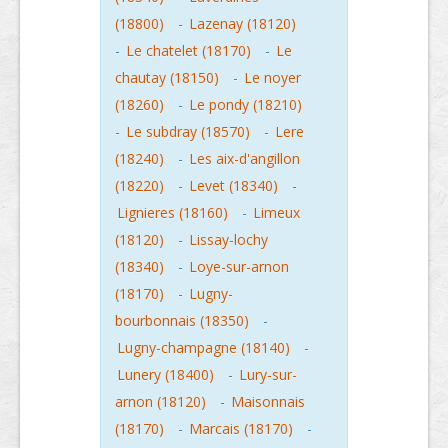
(18800)
-
Lazenay (18120)
-
Le chatelet (18170)
-
Le
chautay (18150)
-
Le noyer
(18260)
-
Le pondy (18210)
-
Le subdray (18570)
-
Lere
(18240)
-
Les aix-d'angillon
(18220)
-
Levet (18340)
-
Lignieres (18160)
-
Limeux
(18120)
-
Lissay-lochy
(18340)
-
Loye-sur-arnon
(18170)
-
Lugny-
bourbonnais (18350)
-
Lugny-champagne (18140)
-
Lunery (18400)
-
Lury-sur-
arnon (18120)
-
Maisonnais
(18170)
-
Marcais (18170)
-