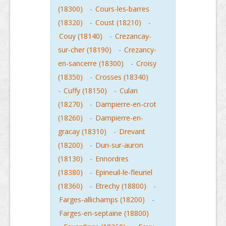
(18300)
-
Cours-les-barres
(18320)
-
Coust (18210)
-
Couy (18140)
-
Crezancay-
sur-cher (18190)
-
Crezancy-
en-sancerre (18300)
-
Croisy
(18350)
-
Crosses (18340)
-
Cuffy (18150)
-
Culan
(18270)
-
Dampierre-en-crot
(18260)
-
Dampierre-en-
gracay (18310)
-
Drevant
(18200)
-
Dun-sur-auron
(18130)
-
Ennordres
(18380)
-
Epineuil-le-fleuriel
(18360)
-
Etrechy (18800)
-
Farges-allichamps (18200)
-
Farges-en-septaine (18800)