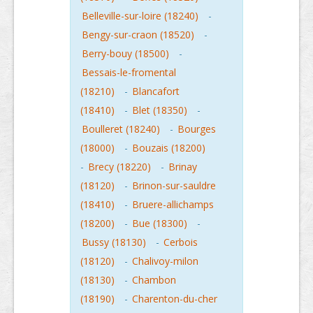
Belleville-sur-loire (18240)
-
Bengy-sur-craon (18520)
-
Berry-bouy (18500)
-
Bessais-le-fromental
(18210)
-
Blancafort
(18410)
-
Blet (18350)
-
Boulleret (18240)
-
Bourges
(18000)
-
Bouzais (18200)
-
Brecy (18220)
-
Brinay
(18120)
-
Brinon-sur-sauldre
(18410)
-
Bruere-allichamps
(18200)
-
Bue (18300)
-
Bussy (18130)
-
Cerbois
(18120)
-
Chalivoy-milon
(18130)
-
Chambon
(18190)
-
Charenton-du-cher