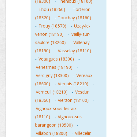
(18300)
-
Thenioux (18100)
-
Thou (18260)
-
Torteron
(18320)
-
Touchay (18160)
-
Trouy (18570)
-
Uzay-le-
venon (18190)
-
Vailly-sur-
sauldre (18260)
-
Vallenay
(18190)
-
Vasselay (18110)
-
Veaugues (18300)
-
Venesmes (18190)
-
Verdigny (18300)
-
Vereaux
(18600)
-
Vernais (18210)
-
Verneuil (18210)
-
Vesdun
(18360)
-
Vierzon (18100)
-
Vignoux-sous-les-aix
(18110)
-
Vignoux-sur-
barangeon (18500)
-
Villabon (18800)
-
Villecelin