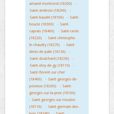
amand-montrond (18200)
-
Saint-ambroix (18290)
-
Saint-baudel (18160)
-
Saint-
bouize (18300)
-
Saint-
caprais (18400)
-
Saint-ceols
(18220)
-
Saint-christophe-
le-chaudry (18270)
-
Saint-
denis-de-palin (18130)
-
Saint-doulchard (18230)
-
Saint-eloy-de-gy (18110)
-
Saint-florent-sur-cher
(18400)
-
Saint-georges-de-
poisieux (18200)
-
Saint-
georges-sur-la-pree (18100)
-
Saint-georges-sur-moulon
(18110)
-
Saint-germain-des-
bois (18340)
-
Saint-