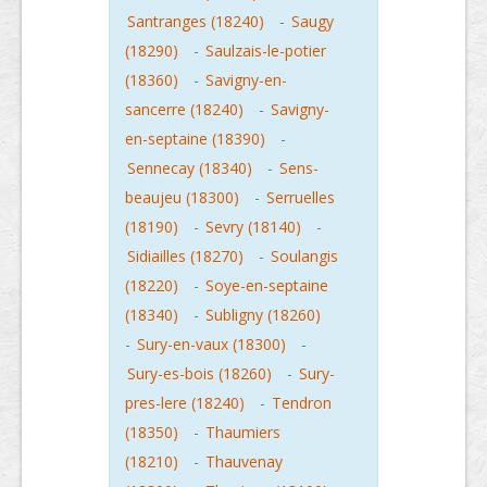
Santranges (18240)
-
Saugy
(18290)
-
Saulzais-le-potier
(18360)
-
Savigny-en-
sancerre (18240)
-
Savigny-
en-septaine (18390)
-
Sennecay (18340)
-
Sens-
beaujeu (18300)
-
Serruelles
(18190)
-
Sevry (18140)
-
Sidiailles (18270)
-
Soulangis
(18220)
-
Soye-en-septaine
(18340)
-
Subligny (18260)
-
Sury-en-vaux (18300)
-
Sury-es-bois (18260)
-
Sury-
pres-lere (18240)
-
Tendron
(18350)
-
Thaumiers
(18210)
-
Thauvenay