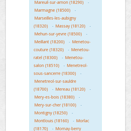
Mareuil-sur-arnon (18290)
-
Marmagne (18500)
-
Marseilles-les-aubigny
(18320)
-
Massay (18120)
-
Mehun-sur-yevre (18500)
-
Meillant (18200)
-
Menetou-
couture (18320)
-
Menetou-
ratel (18300)
-
Menetou-
salon (18510)
-
Menetreol-
sous-sancerre (18300)
-
Menetreol-sur-sauldre
(18700)
-
Mereau (18120)
-
Mery-es-bois (18380)
-
Mery-sur-cher (18100)
-
Montigny (18250)
-
Montlouis (18160)
-
Morlac
(18170)
-
Mornay-berry