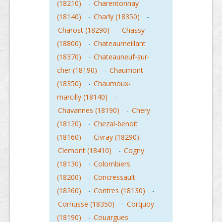
(18210)
-
Charentonnay
(18140)
-
Charly (18350)
-
Charost (18290)
-
Chassy
(18800)
-
Chateaumeillant
(18370)
-
Chateauneuf-sur-
cher (18190)
-
Chaumont
(18350)
-
Chaumoux-
marcilly (18140)
-
Chavannes (18190)
-
Chery
(18120)
-
Chezal-benoit
(18160)
-
Civray (18290)
-
Clemont (18410)
-
Cogny
(18130)
-
Colombiers
(18200)
-
Concressault
(18260)
-
Contres (18130)
-
Cornusse (18350)
-
Corquoy
(18190)
-
Couargues